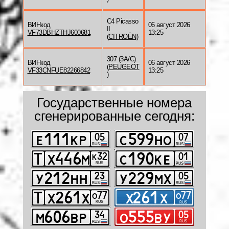
C4 Picasso
ВИНкод
06 август 2026
II
VF73DBHZTHJ600681
13:25
(
CITROËN
)
307 (3A/C)
ВИНкод
06 август 2026
(
PEUGEOT
VF33CNFUE82266842
13:25
)
Государственные номера
сгенерированные сегодня: