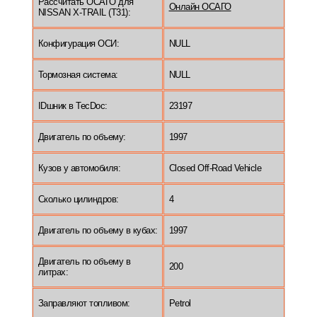
Рассчитать ОСАГО для
Онлайн ОСАГО
NISSAN X-TRAIL (T31):
Конфигурация ОСИ:
NULL
Тормозная система:
NULL
IDшник в TecDoc:
23197
Двигатель по объему:
1997
Кузов у автомобиля:
Closed Off-Road Vehicle
Сколько цилиндров:
4
Двигатель по объему в кубах:
1997
Двигатель по объему в
200
литрах:
Заправляют топливом:
Petrol