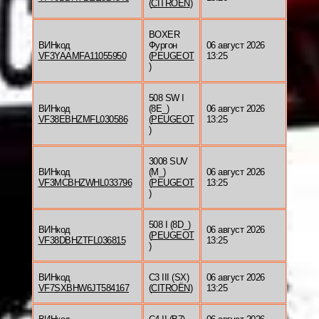
(
CITROËN
)
BOXER
ВИНкод
Фургон
06 август 2026
VF3YAAMFA11055950
(
PEUGEOT
13:25
)
508 SW I
ВИНкод
(8E_)
06 август 2026
VF38EBHZMFL030586
(
PEUGEOT
13:25
)
3008 SUV
ВИНкод
(M_)
06 август 2026
VF3MCBHZWHL033796
(
PEUGEOT
13:25
)
508 I (8D_)
ВИНкод
06 август 2026
(
PEUGEOT
VF38DBHZTFL036815
13:25
)
ВИНкод
C3 III (SX)
06 август 2026
VF7SXBHW6JT584167
(
CITROËN
)
13:25