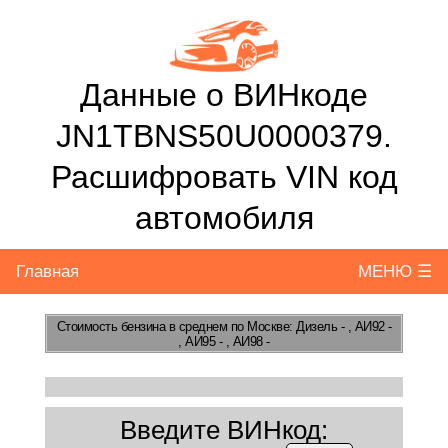
Данные о ВИНкоде
JN1TBNS50U0000379.
Расшифровать VIN код
автомобиля
Главная
МЕНЮ ☰
Стоимость бензина
в среднем по Москве: Дизель - , АИ92 -
, АИ95 - , АИ98 -
Введите ВИНкод: