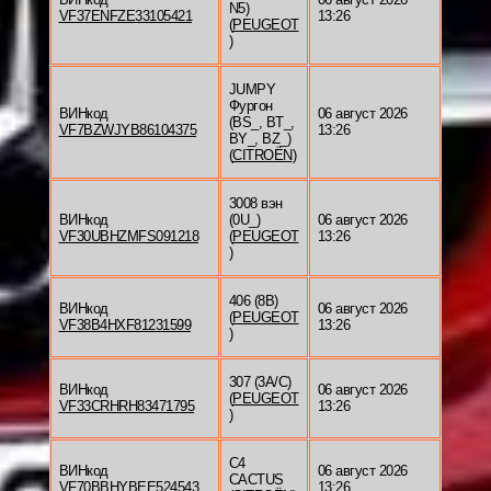
N5)
VF37ENFZE33105421
13:26
(
PEUGEOT
)
JUMPY
Фургон
ВИНкод
06 август 2026
(BS_, BT_,
VF7BZWJYB86104375
13:26
BY_, BZ_)
(
CITROËN
)
3008 вэн
ВИНкод
(0U_)
06 август 2026
VF30UBHZMFS091218
(
PEUGEOT
13:26
)
406 (8B)
ВИНкод
06 август 2026
(
PEUGEOT
VF38B4HXF81231599
13:26
)
307 (3A/C)
ВИНкод
06 август 2026
(
PEUGEOT
VF33CRHRH83471795
13:26
)
C4
ВИНкод
06 август 2026
CACTUS
VF70BBHYBEE524543
13:26