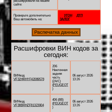
расшифровали на нашем
сайте:
Проверьте дополнительно
УГОН
ДТП
Ваш автомобиль на:
ЗАЛОГ
Расшифровки ВИН кодов за
сегодня:
206
Наклонная
задняя
ВИНкод
06 август 2026
часть
VF32HRHYF42089578
13:26
(2A/C)
(
PEUGEOT
)
406 (8B)
ВИНкод
06 август 2026
(
PEUGEOT
VF38BRHZF81323904
13:26
)