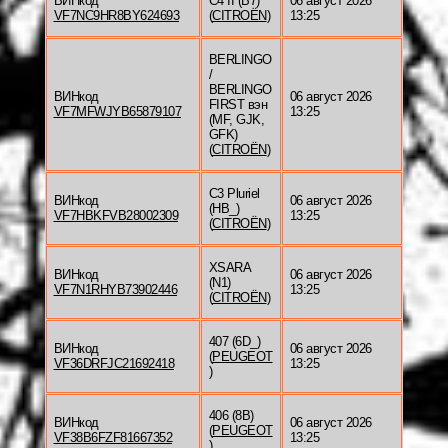
ВИНкод
C4 II (B7)
06 август 2026
VF7NC9HR8BY624693
(
CITROËN
)
13:25
BERLINGO
/
BERLINGO
ВИНкод
06 август 2026
FIRST вэн
VF7MFWJYB65879107
13:25
(MF, GJK,
GFK)
(
CITROËN
)
C3 Pluriel
ВИНкод
06 август 2026
(HB_)
VF7HBKFVB28002309
13:25
(
CITROËN
)
XSARA
ВИНкод
06 август 2026
(N1)
VF7N1RHYB73902446
13:25
(
CITROËN
)
407 (6D_)
ВИНкод
06 август 2026
(
PEUGEOT
VF36DRFJC21692418
13:25
)
406 (8B)
ВИНкод
06 август 2026
(
PEUGEOT
VF38B6FZF81667352
13:25
)