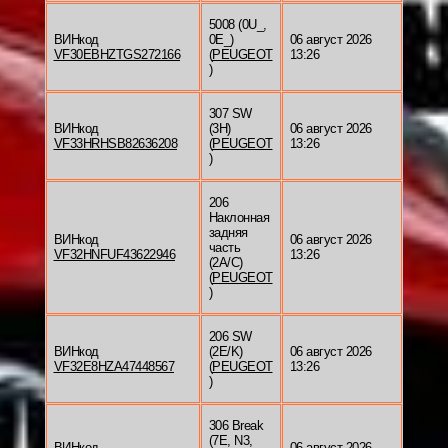
5008 (0U_,
ВИНкод
0E_)
06 август 2026
VF30EBHZTGS272166
(
PEUGEOT
13:26
)
307 SW
ВИНкод
(3H)
06 август 2026
VF33HRHSB82636208
(
PEUGEOT
13:26
)
206
Наклонная
задняя
ВИНкод
06 август 2026
часть
VF32HNFUF43622946
13:26
(2A/C)
(
PEUGEOT
)
206 SW
ВИНкод
(2E/K)
06 август 2026
VF32E8HZA47448567
(
PEUGEOT
13:26
)
306 Break
(7E, N3,
ВИНкод
06 август 2026