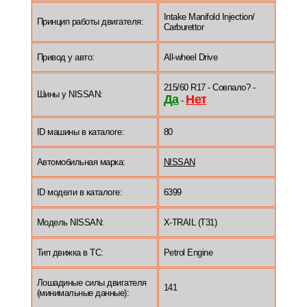
Intake Manifold Injection/
Принцип работы двигателя:
Carburettor
Привод у авто:
All-wheel Drive
215/60 R17 - Совпало? -
Шины у NISSAN:
Да
Нет
-
ID машины в каталоге:
80
Автомобильная марка:
NISSAN
ID модели в каталоге:
6399
Модель NISSAN:
X-TRAIL (T31)
Тип движка в ТС:
Petrol Engine
Лошадиные силы двигателя
141
(минимальные данные):