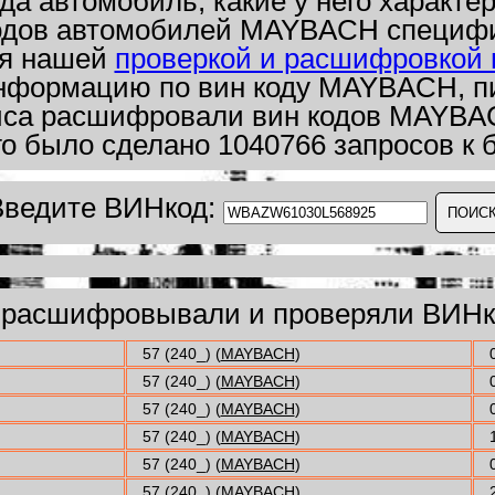
а автомобиль, какие у него характер
одов автомобилей MAYBACH специфич
ся нашей
проверкой и расшифровкой 
формацию по вин коду MAYBACH, пи
иса расшифровали вин кодов MAYBAC
го было сделано 1040766 запросов к б
Введите ВИНкод:
з расшифровывали и проверяли ВИН
57 (240_) (
MAYBACH
)
57 (240_) (
MAYBACH
)
57 (240_) (
MAYBACH
)
57 (240_) (
MAYBACH
)
57 (240_) (
MAYBACH
)
57 (240_) (
MAYBACH
)