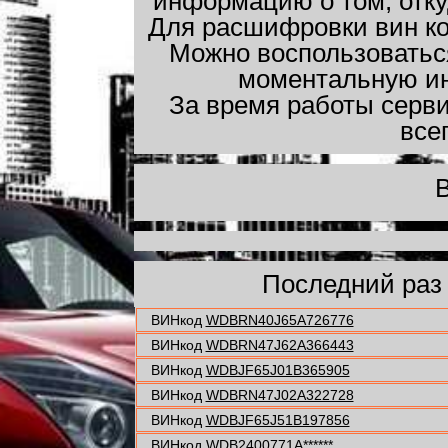
информацию о том, откуд
Для расшифровки вин к
Можно воспользовать
моментальную ин
За время работы серв
все
Последний ра
ВИНкод
WDBRN40J65A726776
ВИНкод
WDBRN47J62A366443
ВИНкод
WDBJF65J01B365905
ВИНкод
WDBRN47J02A322728
ВИНкод
WDBJF65J51B197856
ВИНкод
WDB2400771A******