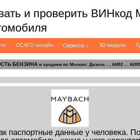
ать и проверить ВИНкод
втомобиля
сти
ОСАГО онлайн
3D модели
П
Сервисы ↓
СТЬ БЕНЗИНА
в среднем по Москве: Дизель - , АИ92 - , АИ95 
как паспортные данные у человека. П