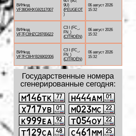
607 (9D,
ВИНкод
9U)
06 август 2026
VF39D4HXG92117007
(
PEUGEOT
15:32
)
C3 I (FC_,
ВИНкод
06 август 2026
FN_)
VF7FC8HZC28765622
15:32
(
CITROËN
)
C3 I (FC_,
ВИНкод
06 август 2026
FN_)
VF7FC8HYB26902006
15:32
(
CITROËN
)
Государственные номера
сгенерированные сегодня: