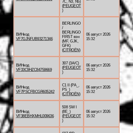
7C, N3, N5)
(
PEUGEOT
)
BERLINGO
/
BERLINGO
ВИНкод
06 август 2026
FIRST вэн
VF7GJNFUB93271346
15:32
(MF, GJK,
GFK)
(
CITROËN
)
307 (3A/C)
ВИНкод
06 август 2026
(
PEUGEOT
VF33C9HZC84759669
15:32
)
C1 II (PA_,
ВИНкод
06 август 2026
PS_)
VF7PSCFBCGR605242
15:32
(
CITROËN
)
508 SW I
ВИНкод
(8E_)
06 август 2026
VF38EBHXMHL009636
(
PEUGEOT
15:32
)