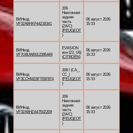
206
Наклонная
задняя
ВИНкод
06 август 2026
часть
VF32A8HXF44218341
15:33
(2A/C)
(
PEUGEOT
)
EVASION
ВИНкод
06 август 2026
вэн (22, U6)
VF7U6UW0012385449
15:33
(
CITROËN
)
208 I (CA_,
ВИНкод
CC_)
06 август 2026
VF3CCHMZ6FT097874
(
PEUGEOT
15:33
)
206
Наклонная
задняя
ВИНкод
06 август 2026
часть
VF32A8HZA47502209
15:33
(2A/C)
(
PEUGEOT
)