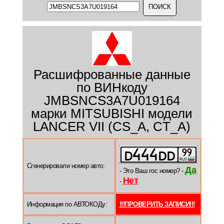
Расшифрованные данные
по ВИНкоду
JMBSNCS3A7U019164
марки MITSUBISHI модели
LANCER VII (CS_A, CT_A)
Сгенерировали номер авто:
Да
- Это Ваш гос номер? -
Нет
-
Информация по АВТОКОДу:
!!!ПРОВЕРИТЬ ЗАПИСИ!!!