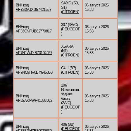
SAXO (S0,
ВИНкод
06 август 2026
S1)
VF7S0VJXB57421557
15:33
(
CITROËN
)
307 (3A/C)
ВИНкод
06 август 2026
(
PEUGEOT
VF33CNFUB82770817
15:33
)
XSARA
ВИНкод
06 август 2026
(N1)
VF7N1WJYB73194927
15:33
(
CITROËN
)
ВИНкод
C4 II (B7)
06 август 2026
VF7NC9HR8BY645358
(
CITROËN
)
15:33
206
Наклонная
задняя
ВИНкод
06 август 2026
часть
VF32AKFWF41383362
15:33
(2A/C)
(
PEUGEOT
)
406 (8B)
ВИНкод
06 август 2026
(
PEUGEOT
VF38BRHZE80979660
15:33