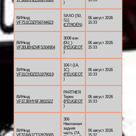
)
SAXO (S0,
ВИНкод
06 август 2026
S1)
VF7S1CDZF56744623
15:33
(
CITROËN
)
3008 вэн
ВИНкод
(0U_)
06 август 2026
VF30UBHZMFS304904
(
PEUGEOT
15:33
)
106 I (1A,
ВИНкод
1C)
06 август 2026
VF31CHDZE51979019
(
PEUGEOT
15:33
)
PARTNER
ВИНкод
Tepee
06 август 2026
VF37JBHY6FJ801522
(
PEUGEOT
15:33
)
306
Наклонная
задняя
ВИНкод
06 август 2026
часть (7A,
VF37AWJZT32879585
15:32