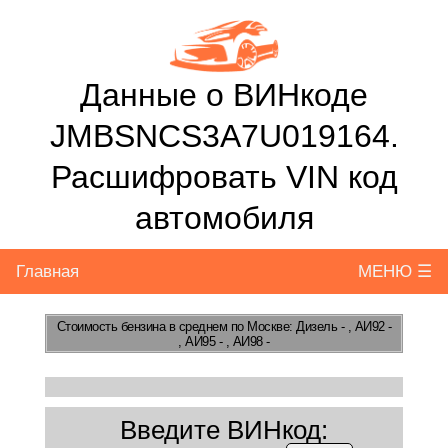
Данные о ВИНкоде
JMBSNCS3A7U019164.
Расшифровать VIN код
автомобиля
Главная
МЕНЮ ☰
Стоимость бензина
в среднем по Москве: Дизель - , АИ92 -
, АИ95 - , АИ98 -
Введите ВИНкод: