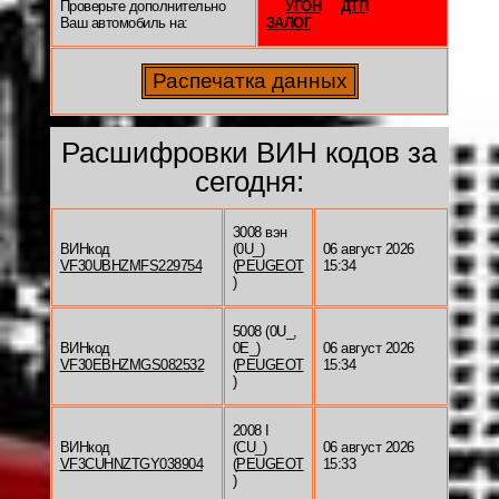
Проверьте дополнительно
УГОН
ДТП
Ваш автомобиль на:
ЗАЛОГ
Расшифровки ВИН кодов за
сегодня:
3008 вэн
ВИНкод
(0U_)
06 август 2026
VF30UBHZMFS229754
(
PEUGEOT
15:34
)
5008 (0U_,
ВИНкод
0E_)
06 август 2026
VF30EBHZMGS082532
(
PEUGEOT
15:34
)
2008 I
ВИНкод
(CU_)
06 август 2026
VF3CUHNZTGY038904
(
PEUGEOT
15:33
)