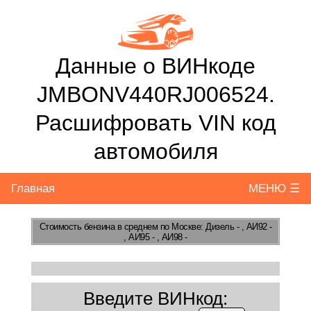
Данные о ВИНкоде
JMBONV440RJ006524.
Расшифровать VIN код
автомобиля
Главная
МЕНЮ ☰
Стоимость бензина
в среднем по Москве: Дизель - , АИ92 -
, АИ95 - , АИ98 -
Введите ВИНкод: