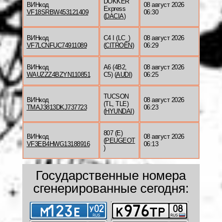
DOKKER
ВИНкод
08 август 2026
Express
VF18SRBW453121409
06:30
(
DACIA
)
ВИНкод
C4 I (LC_)
08 август 2026
VF7LCNFUC74911089
(
CITROËN
)
06:29
ВИНкод
A6 (4B2,
08 август 2026
WAUZZZ4BZYN110851
C5) (
AUDI
)
06:25
TUCSON
ВИНкод
08 август 2026
(TL, TLE)
TMAJ3813DKJ737723
06:23
(
HYUNDAI
)
807 (E)
ВИНкод
08 август 2026
(
PEUGEOT
VF3EB4HWG13188916
06:13
)
Государственные номера
сгенерированные сегодня: