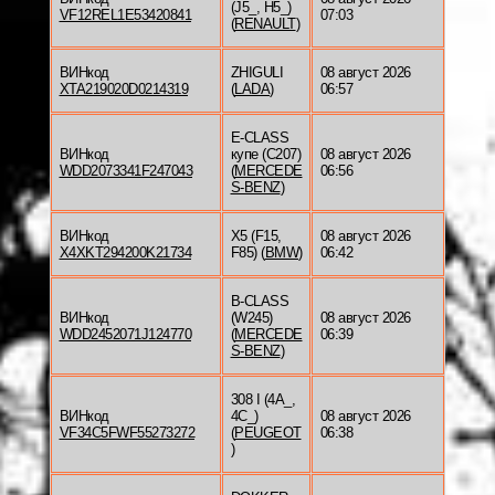
(J5_, H5_)
VF12REL1E53420841
07:03
(
RENAULT
)
ВИНкод
ZHIGULI
08 август 2026
XTA219020D0214319
(
LADA
)
06:57
E-CLASS
ВИНкод
купе (C207)
08 август 2026
WDD2073341F247043
(
MERCEDE
06:56
S-BENZ
)
ВИНкод
X5 (F15,
08 август 2026
X4XKT294200K21734
F85) (
BMW
)
06:42
B-CLASS
ВИНкод
(W245)
08 август 2026
WDD2452071J124770
(
MERCEDE
06:39
S-BENZ
)
308 I (4A_,
ВИНкод
4C_)
08 август 2026
VF34C5FWF55273272
(
PEUGEOT
06:38
)