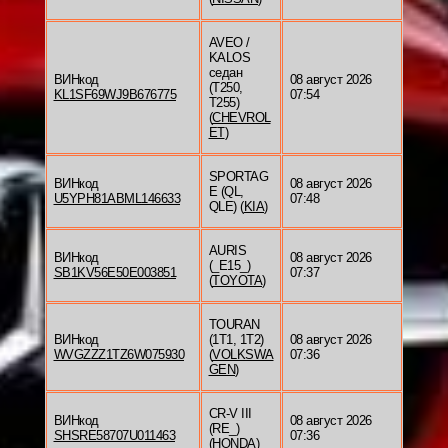
AVEO /
KALOS
седан
ВИНкод
08 август 2026
(T250,
KL1SF69WJ9B676775
07:54
T255)
(
CHEVROL
ET
)
SPORTAG
ВИНкод
08 август 2026
E (QL,
U5YPH81ABML146633
07:48
QLE) (
KIA
)
AURIS
ВИНкод
08 август 2026
(_E15_)
SB1KV56E50E003851
07:37
(
TOYOTA
)
TOURAN
ВИНкод
(1T1, 1T2)
08 август 2026
WVGZZZ1TZ6W075930
(
VOLKSWA
07:36
GEN
)
CR-V III
ВИНкод
08 август 2026
(RE_)
SHSRE58707U011463
07:36
(
HONDA
)