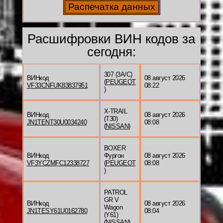
Расшифровки ВИН кодов за
сегодня:
307 (3A/C)
ВИНкод
08 август 2026
(
PEUGEOT
VF33CNFUK83837951
08:22
)
X-TRAIL
ВИНкод
08 август 2026
(T30)
JN1TENT30U0034240
08:08
(
NISSAN
)
BOXER
ВИНкод
Фургон
08 август 2026
VF3YCZMFC12338727
(
PEUGEOT
08:08
)
PATROL
GR V
ВИНкод
08 август 2026
Wagon
JN1TESY61U0162780
08:04
(Y61)
(
NISSAN
)