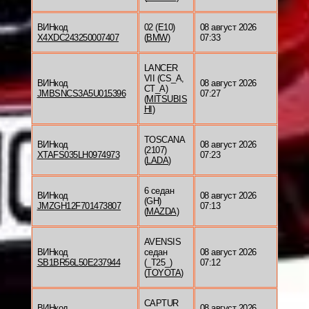
ВИНкод
02 (E10)
08 август 2026
X4XDC243250007407
(
BMW
)
07:33
LANCER
VII (CS_A,
ВИНкод
08 август 2026
CT_A)
JMBSNCS3A5U015396
07:27
(
MITSUBIS
HI
)
TOSCANA
ВИНкод
08 август 2026
(2107)
XTAFS035LH0974973
07:23
(
LADA
)
6 седан
ВИНкод
08 август 2026
(GH)
JMZGH12F701473807
07:13
(
MAZDA
)
AVENSIS
ВИНкод
седан
08 август 2026
SB1BR56L50E237944
(_T25_)
07:12
(
TOYOTA
)
CAPTUR
ВИНкод
08 август 2026