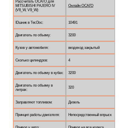
Рассчитать ОСАГО для
MITSUBISHI PAJERO IV
Онлайн ОСАГО
(V8_W, V9_W):
IDшник в TecDoc:
10491
Двигатель по объему:
3200
Кузов у автомобиля:
вездеход закрытый
Сколько цилиндров:
4
Двигатель по объему в кубах:
3200
Двигатель по объему в
320
литрах:
Заправляют топливом:
Дизель
Принцип работы двигателя:
Непосредственный впрыск
Привод у авто:
Привод на все колеса