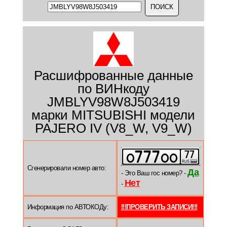
Расшифрованные данные
по ВИНкоду
JMBLYV98W8J503419
марки MITSUBISHI модели
PAJERO IV (V8_W, V9_W)
Сгенерировали номер авто:
Да
- Это Ваш гос номер? -
Нет
-
Информация по АВТОКОДу:
!!!ПРОВЕРИТЬ ЗАПИСИ!!!