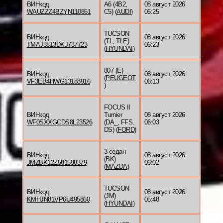
ВИНкод
A6 (4B2,
08 август 2026
WAUZZZ4BZYN110851
C5) (
AUDI
)
06:25
TUCSON
ВИНкод
08 август 2026
(TL, TLE)
TMAJ3813DKJ737723
06:23
(
HYUNDAI
)
807 (E)
ВИНкод
08 август 2026
(
PEUGEOT
VF3EB4HWG13188916
06:13
)
FOCUS II
ВИНкод
Turnier
08 август 2026
WF0SXXGCDS8L23526
(DA_, FFS,
06:03
DS) (
FORD
)
3 седан
ВИНкод
08 август 2026
(BK)
JMZBK12Z581598379
06:02
(
MAZDA
)
TUCSON
ВИНкод
08 август 2026
(JM)
KMHJN81VP6U495860
05:48
(
HYUNDAI
)