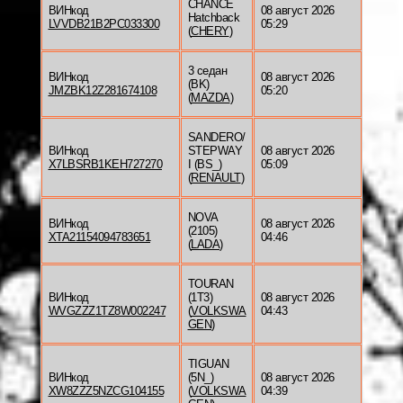
CHANCE
ВИНкод
08 август 2026
Hatchback
LVVDB21B2PC033300
05:29
(
CHERY
)
3 седан
ВИНкод
08 август 2026
(BK)
JMZBK12Z281674108
05:20
(
MAZDA
)
SANDERO/
ВИНкод
STEPWAY
08 август 2026
X7LBSRB1KEH727270
I (BS_)
05:09
(
RENAULT
)
NOVA
ВИНкод
08 август 2026
(2105)
XTA21154094783651
04:46
(
LADA
)
TOURAN
ВИНкод
(1T3)
08 август 2026
WVGZZZ1TZ8W002247
(
VOLKSWA
04:43
GEN
)
TIGUAN
ВИНкод
(5N_)
08 август 2026
XW8ZZZ5NZCG104155
(
VOLKSWA
04:39