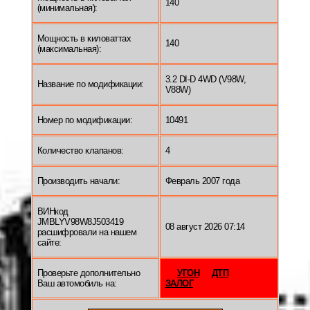
140
(минимальная):
Мощность в киловаттах
140
(максимальная):
3.2 DI-D 4WD (V98W,
Название по модификации:
V88W)
Номер по модификации:
10491
Количество клапанов:
4
Производить начали:
Февраль 2007 года
ВИНкод
JMBLYV98W8J503419
08 август 2026 07:14
расшифровали на нашем
сайте:
Проверьте дополнительно
УГОН
ДТП
Ваш автомобиль на:
ЗАЛОГ