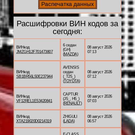
Расшифровки ВИН кодов за
сегодня:
6 седан
ВИНкод
08 август 2026
(GH)
JMZGH12F701473807
07:13
(
MAZDA
)
AVENSIS
ВИНкод
седан
08 август 2026
SB1BR56L50E237944
(_T25_)
07:12
(
TOYOTA
)
CAPTUR
ВИНкод
08 август 2026
(J5_, H5_)
VF12REL1E53420841
07:03
(
RENAULT
)
ВИНкод
ZHIGULI
08 август 2026
XTA219020D0214319
(
LADA
)
06:57
E-CLASS