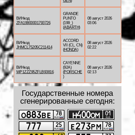
GEN
)
GRANDE
ВИНкод
PUNTO
08 август 2026
ZFA19900001793726
(199_)
03:06
(
ABARTH
)
ACCORD
ВИНкод
08 август 2026
VII (CL, CN)
JHMCL75205C211414
02:22
(
HONDA
)
CAYENNE
ВИНкод
(92A)
08 август 2026
WP1ZZZ95ZFLB93816
(
PORSCHE
02:13
)
Государственные номера
сгенерированные сегодня: