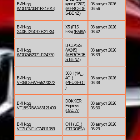
ВИНкод
купе (C207)
08 август 2026
WDD2073341F247043
(
MERCEDE
06:56
S-BENZ
)
ВИНкод
X5 (F15,
08 август 2026
X4XKT294200K21734
F85) (
BMW
)
06:42
B-CLASS
ВИНкод
(W245)
08 август 2026
WDD2452071J124770
(
MERCEDE
06:39
S-BENZ
)
308 I (4A_,
ВИНкод
4C_)
08 август 2026
VF34C5FWF55273272
(
PEUGEOT
06:38
)
DOKKER
ВИНкод
08 август 2026
Express
VF18SRBW453121409
06:30
(
DACIA
)
ВИНкод
C4 I (LC_)
08 август 2026
VF7LCNFUC74911089
(
CITROËN
)
06:29