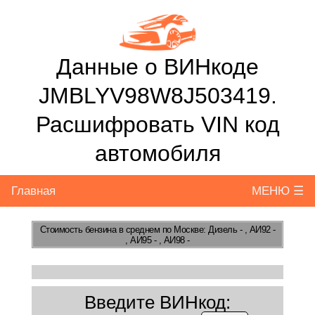
Данные о ВИНкоде
JMBLYV98W8J503419.
Расшифровать VIN код
автомобиля
Главная
МЕНЮ ☰
Стоимость бензина
в среднем по Москве: Дизель - , АИ92 -
, АИ95 - , АИ98 -
Введите ВИНкод: