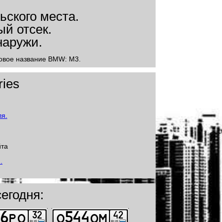
одовое название BMW: M3.
ies
йта
егодня: