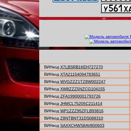
ВИНкод
X7LBSRB1KEH727270
ВИНкод
XTA21154094783651
ВИНкод
WVGZZZ1TZ8W002247
ВИНкод
XW8ZZZ5NZCG104155
ВИНкод
ZFA19900001793726
ВИНкод
JHMCL75205C211414
ВИНкод
WP1ZZZ95ZFLB93816
ВИНкод
Z8NTBNT31DS088310
ВИНкод
SAXXCHWS8AV800603