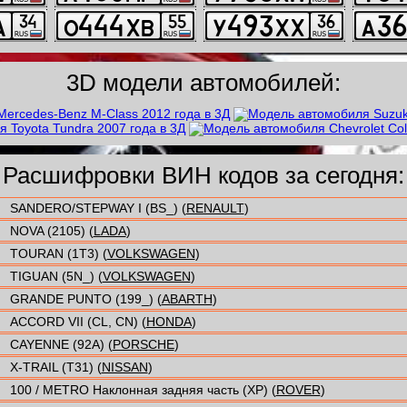
3D модели автомобилей:
Расшифровки ВИН кодов за сегодня:
SANDERO/STEPWAY I (BS_) (
RENAULT
)
NOVA (2105) (
LADA
)
TOURAN (1T3) (
VOLKSWAGEN
)
TIGUAN (5N_) (
VOLKSWAGEN
)
GRANDE PUNTO (199_) (
ABARTH
)
ACCORD VII (CL, CN) (
HONDA
)
CAYENNE (92A) (
PORSCHE
)
X-TRAIL (T31) (
NISSAN
)
100 / METRO Наклонная задняя часть (XP) (
ROVER
)