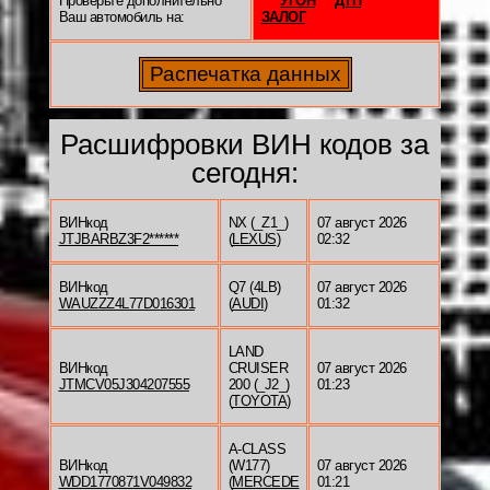
Проверьте дополнительно
УГОН
ДТП
Ваш автомобиль на:
ЗАЛОГ
Расшифровки ВИН кодов за
сегодня:
ВИНкод
NX (_Z1_)
07 август 2026
JTJBARBZ3F2******
(
LEXUS
)
02:32
ВИНкод
Q7 (4LB)
07 август 2026
WAUZZZ4L77D016301
(
AUDI
)
01:32
LAND
ВИНкод
CRUISER
07 август 2026
JTMCV05J304207555
200 (_J2_)
01:23
(
TOYOTA
)
A-CLASS
ВИНкод
(W177)
07 август 2026
WDD1770871V049832
(
MERCEDE
01:21