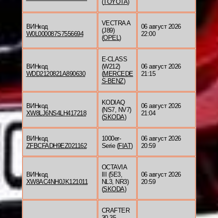
(
TOYOTA
)
VECTRA A
ВИНкод
06 август 2026
(J89)
W0L000087S7556694
22:00
(
OPEL
)
E-CLASS
ВИНкод
(W212)
06 август 2026
WDD2120821A890630
(
MERCEDE
21:15
S-BENZ
)
KODIAQ
ВИНкод
06 август 2026
(NS7, NV7)
XW8LJ6NS4LH417218
21:04
(
SKODA
)
ВИНкод
1000er-
06 август 2026
ZFBCFADH9EZ021162
Serie (
FIAT
)
20:59
OCTAVIA
ВИНкод
III (5E3,
06 август 2026
XW8AC4NH0JK121011
NL3, NR3)
20:59
(
SKODA
)
CRAFTER
30-35