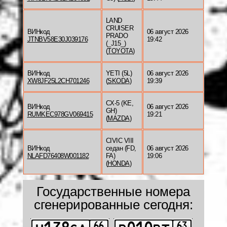
LAND
CRUISER
ВИНкод
06 август 2026
PRADO
JTNBV58E30J039176
19:42
(_J15_)
(
TOYOTA
)
ВИНкод
YETI (5L)
06 август 2026
XW8JF25L2CH701246
(
SKODA
)
19:39
CX-5 (KE,
ВИНкод
06 август 2026
GH)
RUMKEC978GV069415
19:21
(
MAZDA
)
CIVIC VIII
ВИНкод
седан (FD,
06 август 2026
NLAFD76408W001182
FA)
19:06
(
HONDA
)
Государственные номера
сгенерированные сегодня: