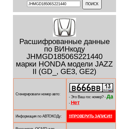
Расшифрованные данные
по ВИНкоду
JHMGD18506S221440
марки HONDA модели JAZZ
II (GD_, GE3, GE2)
Сгенерировали номер авто:
Да
- Это Ваш гос номер? -
Нет
-
Информация по АВТОКОДу:
!!!ПРОВЕРИТЬ ЗАПИСИ!!!
Рассчитать ОСАГО для