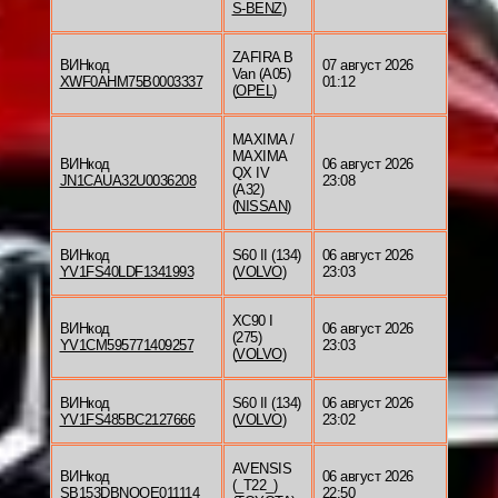
S-BENZ
)
ZAFIRA B
ВИНкод
07 август 2026
Van (A05)
XWF0AHM75B0003337
01:12
(
OPEL
)
MAXIMA /
MAXIMA
ВИНкод
06 август 2026
QX IV
JN1CAUA32U0036208
23:08
(A32)
(
NISSAN
)
ВИНкод
S60 II (134)
06 август 2026
YV1FS40LDF1341993
(
VOLVO
)
23:03
XC90 I
ВИНкод
06 август 2026
(275)
YV1CM595771409257
23:03
(
VOLVO
)
ВИНкод
S60 II (134)
06 август 2026
YV1FS485BC2127666
(
VOLVO
)
23:02
AVENSIS
ВИНкод
06 август 2026
(_T22_)
SB153DBNOOE011114
22:50