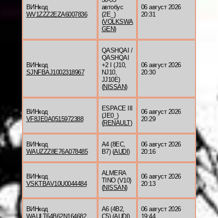
ВИНкод
автобус
06 август 2026
WV1ZZZ2EZA6007836
(2E_)
20:31
(
VOLKSWA
GEN
)
QASHQAI /
QASHQAI
ВИНкод
+2 I (J10,
06 август 2026
SJNFBAJ1002318967
NJ10,
20:30
JJ10E)
(
NISSAN
)
ESPACE III
ВИНкод
06 август 2026
(JE0_)
VF8JE0A0515972388
20:29
(
RENAULT
)
ВИНкод
A4 (8EC,
06 август 2026
WAUZZZ8E76A078485
B7) (
AUDI
)
20:16
ALMERA
ВИНкод
06 август 2026
TINO (V10)
VSKTBAV10U0044484
20:13
(
NISSAN
)
ВИНкод
A6 (4B2,
06 август 2026
WAULT64B62N164682
C5) (
AUDI
)
19:44