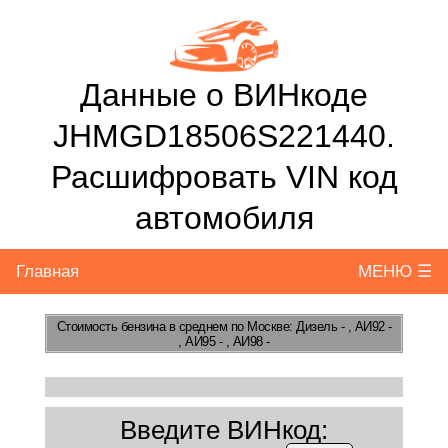
Данные о ВИНкоде
JHMGD18506S221440.
Расшифровать VIN код
автомобиля
Главная
МЕНЮ ☰
Стоимость бензина
в среднем по Москве: Дизель - , АИ92 -
, АИ95 - , АИ98 -
Введите ВИНкод: