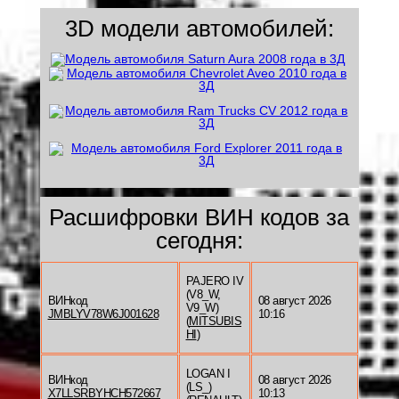
3D модели автомобилей:
Расшифровки ВИН кодов за
сегодня:
PAJERO IV
(V8_W,
ВИНкод
08 август 2026
V9_W)
JMBLYV78W6J001628
10:16
(
MITSUBIS
HI
)
LOGAN I
ВИНкод
08 август 2026
(LS_)
X7LLSRBYHCH572667
10:13