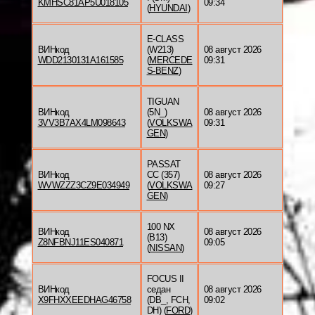
KMHSC81AP5U018105
09:34
(
HYUNDAI
)
E-CLASS
ВИНкод
(W213)
08 август 2026
WDD2130131A161585
(
MERCEDE
09:31
S-BENZ
)
TIGUAN
ВИНкод
(5N_)
08 август 2026
3VV3B7AX4LM098643
(
VOLKSWA
09:31
GEN
)
PASSAT
ВИНкод
CC (357)
08 август 2026
WVWZZZ3CZ9E034949
(
VOLKSWA
09:27
GEN
)
100 NX
ВИНкод
08 август 2026
(B13)
Z8NFBNJ11ES040871
09:05
(
NISSAN
)
FOCUS II
ВИНкод
седан
08 август 2026
X9FHXXEEDHAG46758
(DB_, FCH,
09:02
DH) (
FORD
)