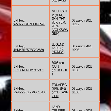
(
RENAULT
)
MULTIVAN
V (7HM,
7HN, 7HF,
ВИНкод
08 август 2026
7EF, 7EM,
WV1ZZZ7HZDH076526
10:12
7EN)
(
VOLKSWA
GEN
)
LEGEND
ВИНкод
08 август 2026
IV (KB_)
JHMKB16507C202839
10:08
(
HONDA
)
3008 вэн
ВИНкод
(0U_)
08 август 2026
VF30U9HR8BS319353
(
PEUGEOT
10:06
)
TOUAREG
ВИНкод
(7P5, 7P6)
08 август 2026
XW8ZZZCKZMG015438
(
VOLKSWA
10:03
GEN
)
LAND
ВИНкод
CRUISER
08 август 2026