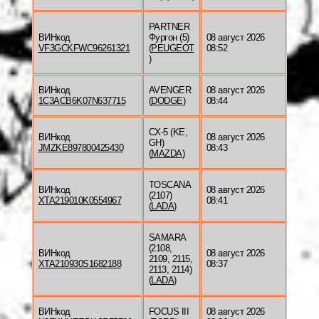
PARTNER
ВИНкод
Фургон (5)
08 август 2026
VF3GCKFWC96261321
(
PEUGEOT
08:52
)
ВИНкод
AVENGER
08 август 2026
1C3ACB6K07N637715
(
DODGE
)
08:44
CX-5 (KE,
ВИНкод
08 август 2026
GH)
JMZKE897800425430
08:43
(
MAZDA
)
TOSCANA
ВИНкод
08 август 2026
(2107)
XTA219010K0554967
08:41
(
LADA
)
SAMARA
(2108,
ВИНкод
08 август 2026
2109, 2115,
XTA210930S1682188
08:37
2113, 2114)
(
LADA
)
ВИНкод
FOCUS III
08 август 2026