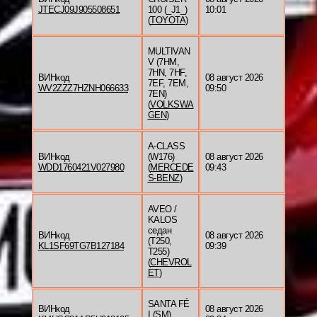
JTECJ09J905508651
100 (_J1_)
10:01
(
TOYOTA
)
MULTIVAN
V (7HM,
7HN, 7HF,
ВИНкод
08 август 2026
7EF, 7EM,
WV2ZZZ7HZNH066633
09:50
7EN)
(
VOLKSWA
GEN
)
A-CLASS
ВИНкод
(W176)
08 август 2026
WDD1760421V027980
(
MERCEDE
09:43
S-BENZ
)
AVEO /
KALOS
седан
ВИНкод
08 август 2026
(T250,
KL1SF69TG7B127184
09:39
T255)
(
CHEVROL
ET
)
SANTA FÉ
ВИНкод
08 август 2026
I (SM)