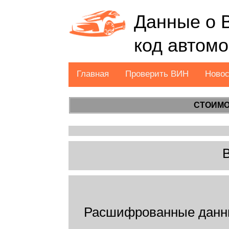
Данные о 
код автом
Главная
Проверить ВИН
Ново
СТОИМО
Расшифрованные данн