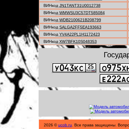
ВИНкод
JN1TANT31U0012738
ВИНкод
WMWSU3C57DT585084
ВИНкод
WDB2100621B208799
ВИНкод
SALGA2FF5EA193663
ВИНкод
YV4A22PL1H1172423
ВИНкод
XW7BFK10S048353
Госуда
2026 ©
ucob.ru
. Все права защищены. Вопр