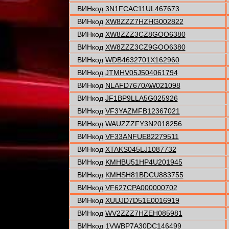
ВИНкод
3N1FCAC11UL467673
ВИНкод
XW8ZZZ7HZHG002822
ВИНкод
XW8ZZZ3CZ8GOO6380
ВИНкод
XW8ZZZ3CZ9GOO6380
ВИНкод
WDB4632701X162960
ВИНкод
JTMHV05J504061794
ВИНкод
NLAFD7670AW021098
ВИНкод
JF1BP9LLA5G025926
ВИНкод
VF3YAZMFB12367021
ВИНкод
WAUZZZFY3N2018256
ВИНкод
VF33ANFUE82279511
ВИНкод
XTAKS045LJ1087732
ВИНкод
KMHBU51HP4U201945
ВИНкод
KMHSH81BDCU883755
ВИНкод
VF627CPA000000702
ВИНкод
XUUJD7D51E0016919
ВИНкод
WV2ZZZ7HZEH085981
ВИНкод
1VWBP7A30DC146499