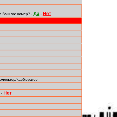
Да
Нет
о Ваш гос номер? -
-
коллектор/Карбюратор
Нет
-