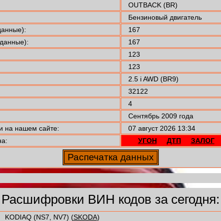
OUTBACK (BR)
Бензиновый двигатель
анные):
167
данные):
167
123
123
2.5 i AWD (BR9)
32122
4
Сентябрь 2009 года
 на нашем сайте:
07 август 2026 13:34
а:
УГОН
ДТП
ЗАЛОГ
Расшифровки ВИН кодов за сегодня:
KODIAQ (NS7, NV7) (
SKODA
)