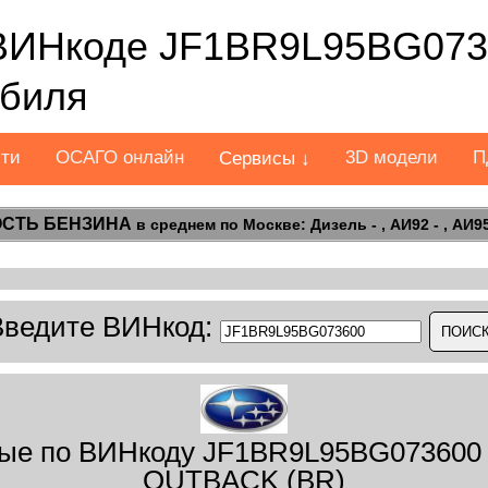
ВИНкоде JF1BR9L95BG073
обиля
сти
ОСАГО онлайн
3D модели
П
Сервисы ↓
СТЬ БЕНЗИНА
в среднем по Москве: Дизель - , АИ92 - , АИ95 
Введите ВИНкод:
ые по ВИНкоду JF1BR9L95BG073600
OUTBACK (BR)