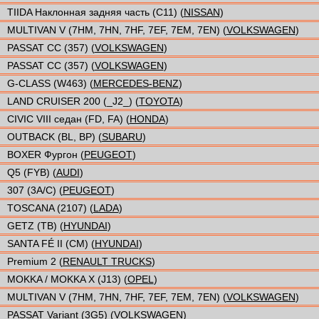
TIIDA Наклонная задняя часть (C11) (
NISSAN
)
MULTIVAN V (7HM, 7HN, 7HF, 7EF, 7EM, 7EN) (
VOLKSWAGEN
)
PASSAT CC (357) (
VOLKSWAGEN
)
PASSAT CC (357) (
VOLKSWAGEN
)
G-CLASS (W463) (
MERCEDES-BENZ
)
LAND CRUISER 200 (_J2_) (
TOYOTA
)
CIVIC VIII седан (FD, FA) (
HONDA
)
OUTBACK (BL, BP) (
SUBARU
)
BOXER Фургон (
PEUGEOT
)
Q5 (FYB) (
AUDI
)
307 (3A/C) (
PEUGEOT
)
TOSCANA (2107) (
LADA
)
GETZ (TB) (
HYUNDAI
)
SANTA FÉ II (CM) (
HYUNDAI
)
Premium 2 (
RENAULT TRUCKS
)
MOKKA / MOKKA X (J13) (
OPEL
)
MULTIVAN V (7HM, 7HN, 7HF, 7EF, 7EM, 7EN) (
VOLKSWAGEN
)
PASSAT Variant (3G5) (
VOLKSWAGEN
)