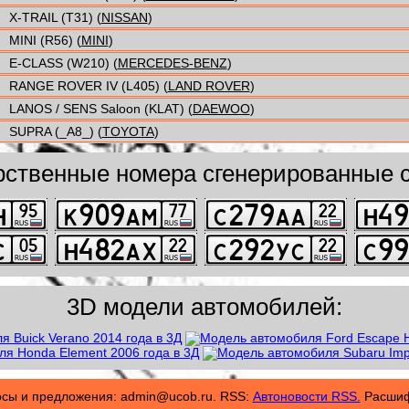
X-TRAIL (T31) (
NISSAN
)
MINI (R56) (
MINI
)
E-CLASS (W210) (
MERCEDES-BENZ
)
RANGE ROVER IV (L405) (
LAND ROVER
)
LANOS / SENS Saloon (KLAT) (
DAEWOO
)
SUPRA (_A8_) (
TOYOTA
)
рственные номера сгенерированные с
3D модели автомобилей:
осы и предложения: admin@ucob.ru. RSS:
Автоновости RSS.
Расшифр