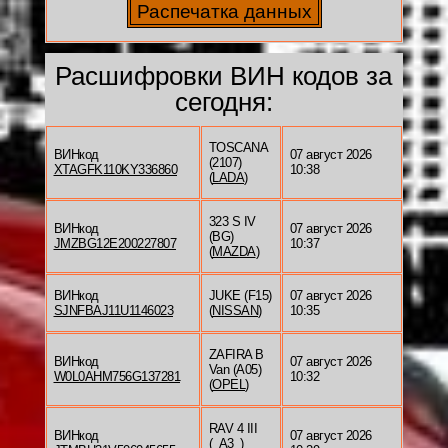
Расшифровки ВИН кодов за
сегодня:
TOSCANA
ВИНкод
07 август 2026
(2107)
XTAGFK110KY336860
10:38
(
LADA
)
323 S IV
ВИНкод
07 август 2026
(BG)
JMZBG12E200227807
10:37
(
MAZDA
)
ВИНкод
JUKE (F15)
07 август 2026
SJNFBAJ11U1146023
(
NISSAN
)
10:35
ZAFIRA B
ВИНкод
07 август 2026
Van (A05)
W0L0AHM756G137281
10:32
(
OPEL
)
RAV 4 III
ВИНкод
07 август 2026
(_A3_)