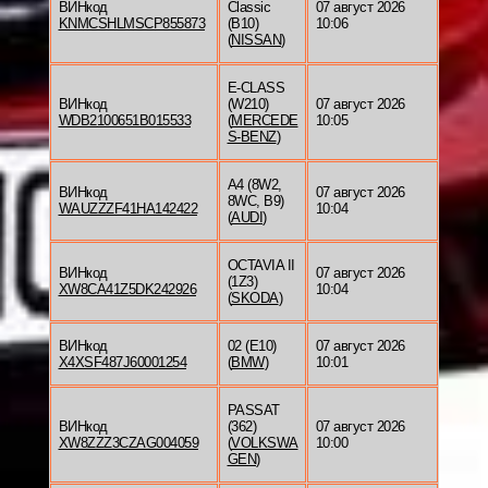
ВИНкод
Classic
07 август 2026
KNMCSHLMSCP855873
(B10)
10:06
(
NISSAN
)
E-CLASS
ВИНкод
(W210)
07 август 2026
WDB2100651B015533
(
MERCEDE
10:05
S-BENZ
)
A4 (8W2,
ВИНкод
07 август 2026
8WC, B9)
WAUZZZF41HA142422
10:04
(
AUDI
)
OCTAVIA II
ВИНкод
07 август 2026
(1Z3)
XW8CA41Z5DK242926
10:04
(
SKODA
)
ВИНкод
02 (E10)
07 август 2026
X4XSF487J60001254
(
BMW
)
10:01
PASSAT
ВИНкод
(362)
07 август 2026
XW8ZZZ3CZAG004059
(
VOLKSWA
10:00
GEN
)