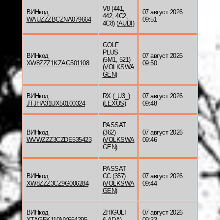
V8 (441,
ВИНкод
07 август 2026
442, 4C2,
WAUZZZBCZNA079664
09:51
4C8) (
AUDI
)
GOLF
PLUS
ВИНкод
07 август 2026
(5M1, 521)
XW8ZZZ1KZAG501108
09:50
(
VOLKSWA
GEN
)
ВИНкод
RX (_U3_)
07 август 2026
JTJHA31UX50100324
(
LEXUS
)
09:48
PASSAT
ВИНкод
(362)
07 август 2026
WVWZZZ3CZDE535423
(
VOLKSWA
09:46
GEN
)
PASSAT
ВИНкод
CC (357)
07 август 2026
XW8ZZZ3CZ9G006284
(
VOLKSWA
09:44
GEN
)
ВИНкод
ZHIGULI
07 август 2026
XTAGFK110NY664295
(
LADA
)
09:33