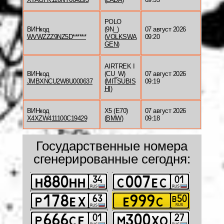
POLO
ВИНкод
(9N_)
07 август 2026
WVWZZZ9NZ5D******
(
VOLKSWA
09:20
GEN
)
AIRTREK I
ВИНкод
(CU_W)
07 август 2026
JMBXNCU2W8U000637
(
MITSUBIS
09:19
HI
)
ВИНкод
X5 (E70)
07 август 2026
X4XZW411100C19429
(
BMW
)
09:18
Государственные номера
сгенерированные сегодня: