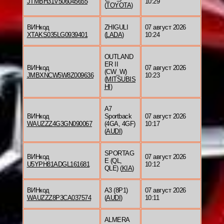
JTMBH31V506045655
10:29
(
TOYOTA
)
ВИНкод
ZHIGULI
07 август 2026
XTAKS035LG0939401
(
LADA
)
10:24
OUTLAND
ER II
ВИНкод
07 август 2026
(CW_W)
JMBXNCW5W8Z009636
10:23
(
MITSUBIS
HI
)
A7
ВИНкод
Sportback
07 август 2026
WAUZZZ4G3GN090067
(4GA, 4GF)
10:17
(
AUDI
)
SPORTAG
ВИНкод
07 август 2026
E (QL,
U5YPH81ADGL161681
10:12
QLE) (
KIA
)
ВИНкод
A3 (8P1)
07 август 2026
WAUZZZ8P3CA037574
(
AUDI
)
10:11
ALMERA