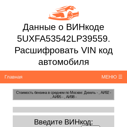
Данные о ВИНкоде
5UXFA53542LP39559.
Расшифровать VIN код
автомобиля
Главная
МЕНЮ ☰
Стоимость бензина
в среднем по Москве: Дизель - , АИ92 -
, АИ95 - , АИ98 -
Введите ВИНкод: