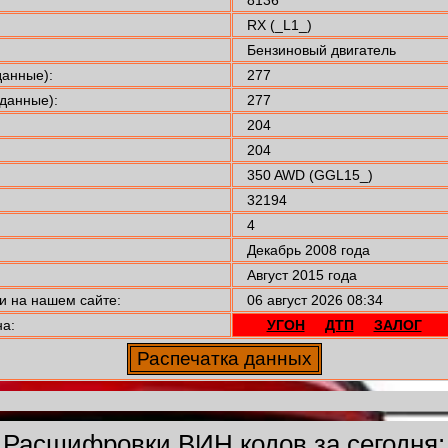
RX (_L1_)
Бензиновый двигатель
анные):
277
данные):
277
204
204
350 AWD (GGL15_)
32194
4
Декабрь 2008 года
Август 2015 года
 на нашем сайте:
06 август 2026 08:34
а:
УГОН
ДТП
ЗАЛОГ
Расшифровки ВИН кодов за сегодня: