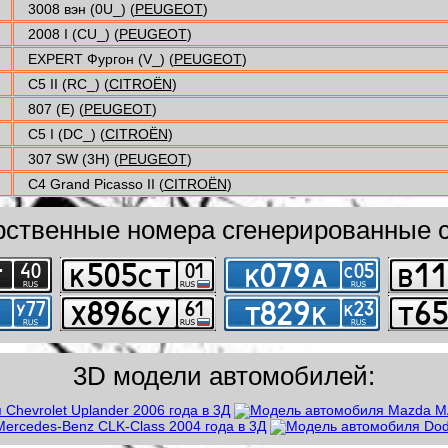
3008 вэн (0U_) (
PEUGEOT
)
2008 I (CU_) (
PEUGEOT
)
EXPERT Фургон (V_) (
PEUGEOT
)
C5 II (RC_) (
CITROËN
)
807 (E) (
PEUGEOT
)
C5 I (DC_) (
CITROËN
)
307 SW (3H) (
PEUGEOT
)
C4 Grand Picasso II (
CITROËN
)
рственные номера сгенерированные с
3D модели автомобилей: