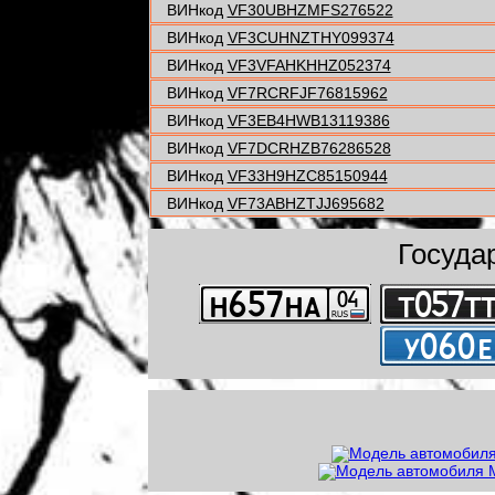
ВИНкод
VF30UBHZMFS276522
ВИНкод
VF3CUHNZTHY099374
ВИНкод
VF3VFAHKHHZ052374
ВИНкод
VF7RCRFJF76815962
ВИНкод
VF3EB4HWB13119386
ВИНкод
VF7DCRHZB76286528
ВИНкод
VF33H9HZC85150944
ВИНкод
VF73ABHZTJJ695682
Госуда