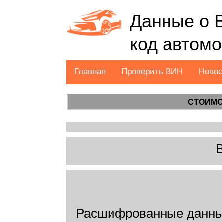
Данные о 
код автом
Главная
Проверить ВИН
Ново
СТОИМО
Расшифрованные данны