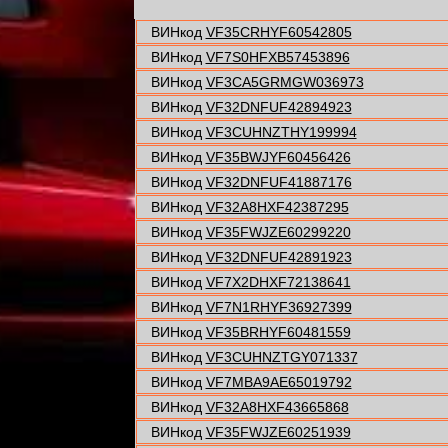
ВИНкод
VF35CRHYF60542805
ВИНкод
VF7S0HFXB57453896
ВИНкод
VF3CA5GRMGW036973
ВИНкод
VF32DNFUF42894923
ВИНкод
VF3CUHNZTHY199994
ВИНкод
VF35BWJYF60456426
ВИНкод
VF32DNFUF41887176
ВИНкод
VF32A8HXF42387295
ВИНкод
VF35FWJZE60299220
ВИНкод
VF32DNFUF42891923
ВИНкод
VF7X2DHXF72138641
ВИНкод
VF7N1RHYF36927399
ВИНкод
VF35BRHYF60481559
ВИНкод
VF3CUHNZTGY071337
ВИНкод
VF7MBA9AE65019792
ВИНкод
VF32A8HXF43665868
ВИНкод
VF35FWJZE60251939