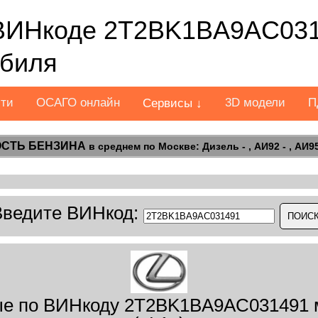
ВИНкоде 2T2BK1BA9AC031
обиля
сти
ОСАГО онлайн
3D модели
П
Сервисы ↓
СТЬ БЕНЗИНА
в среднем по Москве: Дизель - , АИ92 - , АИ95 
Введите ВИНкод:
е по ВИНкоду 2T2BK1BA9AC031491 