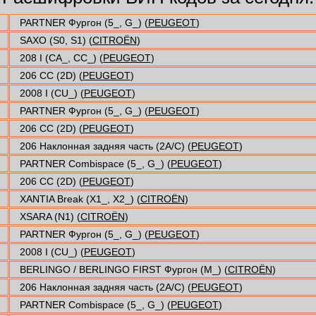
PARTNER Фургон (5_, G_) (
PEUGEOT
)
SAXO (S0, S1) (
CITROËN
)
208 I (CA_, CC_) (
PEUGEOT
)
206 CC (2D) (
PEUGEOT
)
2008 I (CU_) (
PEUGEOT
)
PARTNER Фургон (5_, G_) (
PEUGEOT
)
206 CC (2D) (
PEUGEOT
)
206 Наклонная задняя часть (2A/C) (
PEUGEOT
)
PARTNER Combispace (5_, G_) (
PEUGEOT
)
206 CC (2D) (
PEUGEOT
)
XANTIA Break (X1_, X2_) (
CITROËN
)
XSARA (N1) (
CITROËN
)
PARTNER Фургон (5_, G_) (
PEUGEOT
)
2008 I (CU_) (
PEUGEOT
)
BERLINGO / BERLINGO FIRST Фургон (M_) (
CITROËN
)
206 Наклонная задняя часть (2A/C) (
PEUGEOT
)
PARTNER Combispace (5_, G_) (
PEUGEOT
)