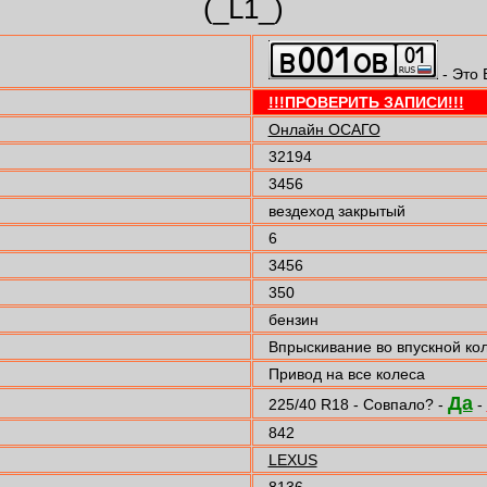
(_L1_)
- Это 
!!!ПРОВЕРИТЬ ЗАПИСИ!!!
Онлайн ОСАГО
32194
3456
вездеход закрытый
6
3456
350
бензин
Впрыскивание во впускной ко
Привод на все колеса
Да
225/40 R18 - Совпало? -
-
842
LEXUS
8136