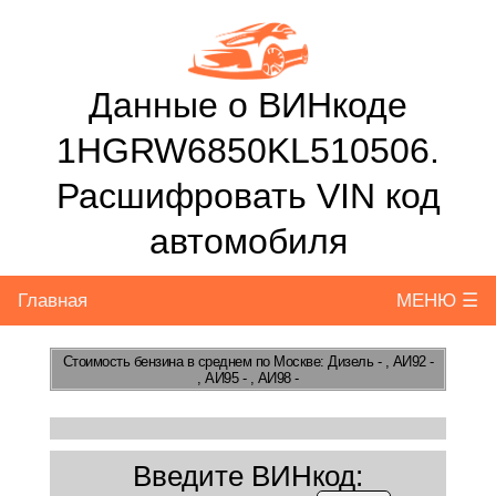
Данные о ВИНкоде
1HGRW6850KL510506.
Расшифровать VIN код
автомобиля
Главная
МЕНЮ ☰
Стоимость бензина
в среднем по Москве: Дизель - , АИ92 -
, АИ95 - , АИ98 -
Введите ВИНкод: