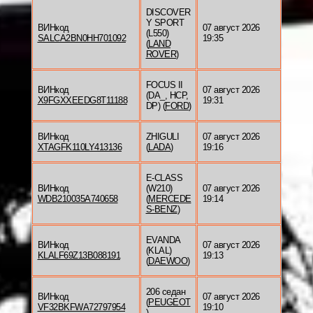
DISCOVER
Y SPORT
ВИНкод
07 август 2026
(L550)
SALCA2BN0HH701092
19:35
(
LAND
ROVER
)
FOCUS II
ВИНкод
07 август 2026
(DA_, HCP,
X9FGXXEEDG8T11188
19:31
DP) (
FORD
)
ВИНкод
ZHIGULI
07 август 2026
XTAGFK110LY413136
(
LADA
)
19:16
E-CLASS
ВИНкод
(W210)
07 август 2026
WDB210035A740658
(
MERCEDE
19:14
S-BENZ
)
EVANDA
ВИНкод
07 август 2026
(KLAL)
KLALF69Z13B088191
19:13
(
DAEWOO
)
206 седан
ВИНкод
07 август 2026
(
PEUGEOT
VF32BKFWA72797954
19:10
)