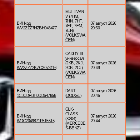
MULTIVAN
V (7HM,
7HN, 7HF,
ВИНкод
07 август 2026
7EF, 7EM,
WV2ZZZ7HZBH043477
20:50
7EN)
(
VOLKSWA
GEN
)
CADDY III
универсал
ВИНкод
(2KB, 2KJ,
07 август 2026
WV2ZZZ2KZCX073116
2CB, 2CJ)
20:49
(
VOLKSWA
GEN
)
ВИНкод
DART
07 август 2026
1C3CDFBH0DD647959
(
DODGE
)
20:46
GLK-
CLASS
ВИНкод
07 август 2026
(X204)
WDC2049871F515515
20:44
(
MERCEDE
S-BENZ
)