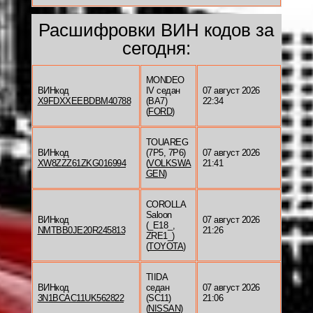
Расшифровки ВИН кодов за
сегодня:
MONDEO
ВИНкод
IV седан
07 август 2026
X9FDXXEEBDBM40788
(BA7)
22:34
(
FORD
)
TOUAREG
ВИНкод
(7P5, 7P6)
07 август 2026
XW8ZZZ61ZKG016994
(
VOLKSWA
21:41
GEN
)
COROLLA
Saloon
ВИНкод
07 август 2026
(_E18_,
NMTBB0JE20R245813
21:26
ZRE1_)
(
TOYOTA
)
TIIDA
ВИНкод
седан
07 август 2026
3N1BCAC11UK562822
(SC11)
21:06
(
NISSAN
)