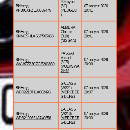
406 купе
ВИНкод
(8C)
07 август 2026
VF38CXFZE80659475
(
PEUGEOT
20:41
)
ALMERA
ВИНкод
Classic
07 август 2026
KNMCSHLAS6P505433
(B10)
20:41
(
NISSAN
)
PASSAT
Variant
ВИНкод
07 август 2026
(3C5)
WVWZZZ3CZGE206830
20:09
(
VOLKSWA
GEN
)
S-CLASS
ВИНкод
(W221)
07 август 2026
WDD2210711A002496
(
MERCEDE
20:07
S-BENZ
)
E-CLASS
ВИНкод
(W210)
07 август 2026
WDB2100351A740658
(
MERCEDE
20:00
S-BENZ
)