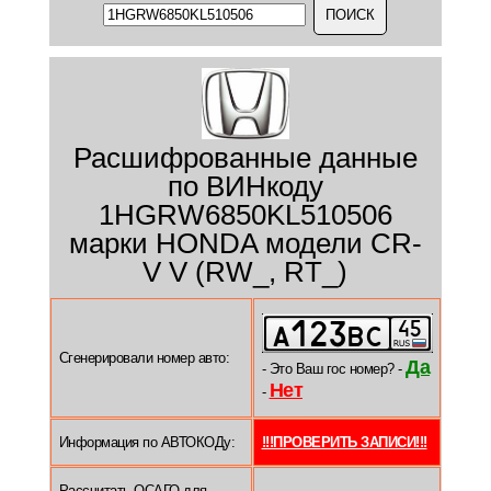
Расшифрованные данные
по ВИНкоду
1HGRW6850KL510506
марки HONDA модели CR-
V V (RW_, RT_)
Сгенерировали номер авто:
Да
- Это Ваш гос номер? -
Нет
-
Информация по АВТОКОДу:
!!!ПРОВЕРИТЬ ЗАПИСИ!!!
Рассчитать ОСАГО для