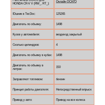
Онлайн ОСАГО
HONDA CR-V V (RW_, RT_):
IDшник в TecDoc:
125265
Двигатель по объему:
1498
Кузов у автомобиля:
вездеход закрытый
Сколько цилиндров:
4
Двигатель по объему в кубах:
1498
Двигатель по объему в
150
литрах:
Заправляют топливом:
бензин
Принцип работы двигателя:
Непосредственный впрыск
Привод у авто:
Привод на все колеса