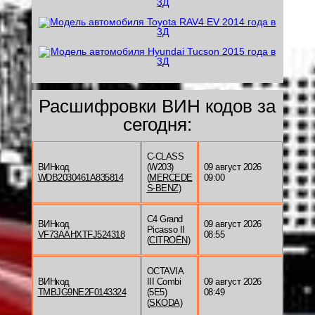
Расшифровки ВИН кодов за
сегодня:
C-CLASS
ВИНкод
(W203)
09 август 2026
WDB2030461A835814
(
MERCEDE
09:00
S-BENZ
)
C4 Grand
ВИНкод
09 август 2026
Picasso II
VF73AAHXTFJ524318
08:55
(
CITROËN
)
OCTAVIA
ВИНкод
III Combi
09 август 2026
TMBJG9NE2F0143324
(5E5)
08:49
(
SKODA
)