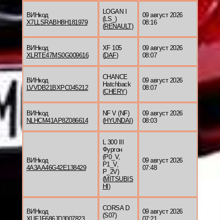
LOGAN I
ВИНкод
09 август 2026
(LS_)
X7LLSRABH8H181979
08:16
(
RENAULT
)
ВИНкод
XF 105
09 август 2026
XLRTE47MS0G009616
(
DAF
)
08:07
CHANCE
ВИНкод
09 август 2026
Hatchback
LVVDB21BXPC045212
08:07
(
CHERY
)
ВИНкод
NF V (NF)
09 август 2026
NLHCM41AP8Z086614
(
HYUNDAI
)
08:03
L 300 III
Фургон
(P0_V,
ВИНкод
09 август 2026
P1_V,
4A3AA46G42E138429
07:48
P_2V)
(
MITSUBIS
HI
)
CORSA D
ВИНкод
09 август 2026
(S07)
XUFJF686JD3007823
07:21