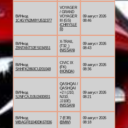
VOYAGER
/ GRAND
ВИНкод
VOYAGER
09 август 2026
1C4GYN2M8YU532377
III (GS)
08:46
(
CHRYSLE
R
)
X-TRAIL
ВИНкод
09 август 2026
(T32_)
Z8NTANT32ES034551
08:43
(
NISSAN
)
CIVIC IX
ВИНкод
09 август 2026
(FK)
SHHFK2860CU201048
08:36
(
HONDA
)
QASHQAI /
QASHQAI
ВИНкод
+2 I (J10,
09 август 2026
SJNFCAJ10U2400831
NJ10,
08:21
JJ10E)
(
NISSAN
)
ВИНкод
7 (E38)
09 август 2026
WBAGF81040DK67836
(
BMW
)
08:18