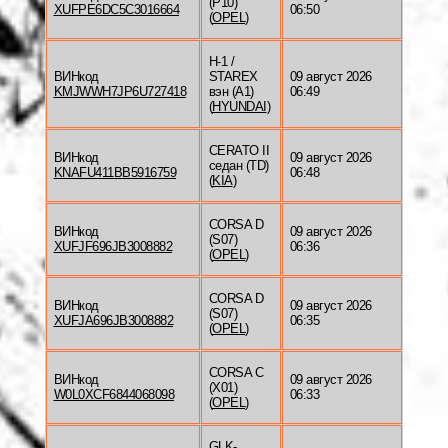
(P10)
XUFPE6DC5C3016664
06:50
(
OPEL
)
H-1 /
ВИНкод
STAREX
09 август 2026
KMJWWH7JP6U727418
вэн (A1)
06:49
(
HYUNDAI
)
CERATO II
ВИНкод
09 август 2026
седан (TD)
KNAFU411BB5916759
06:48
(
KIA
)
CORSA D
ВИНкод
09 август 2026
(S07)
XUFJF696JB3008882
06:36
(
OPEL
)
CORSA D
ВИНкод
09 август 2026
(S07)
XUFJA696JB3008882
06:35
(
OPEL
)
CORSA C
ВИНкод
09 август 2026
(X01)
W0L0XCF6844068098
06:33
(
OPEL
)
GLK-