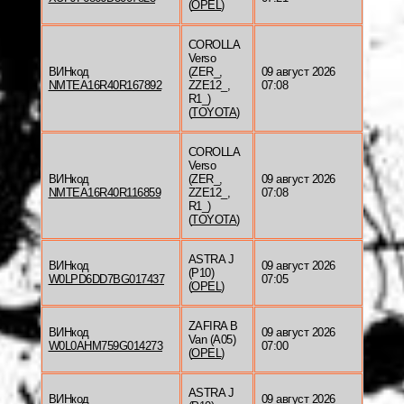
(
OPEL
)
COROLLA
Verso
ВИНкод
(ZER_,
09 август 2026
NMTEA16R40R167892
ZZE12_,
07:08
R1_)
(
TOYOTA
)
COROLLA
Verso
ВИНкод
(ZER_,
09 август 2026
NMTEA16R40R116859
ZZE12_,
07:08
R1_)
(
TOYOTA
)
ASTRA J
ВИНкод
09 август 2026
(P10)
W0LPD6DD7BG017437
07:05
(
OPEL
)
ZAFIRA B
ВИНкод
09 август 2026
Van (A05)
W0L0AHM759G014273
07:00
(
OPEL
)
ASTRA J
ВИНкод
09 август 2026