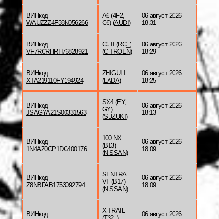
ВИНкод
A6 (4F2,
06 август 2026
WAUZZZ4F38N056266
C6) (
AUDI
)
18:31
ВИНкод
C5 II (RC_)
06 август 2026
VF7RCRHRH76828921
(
CITROËN
)
18:29
ВИНкод
ZHIGULI
06 август 2026
XTA219110FY194924
(
LADA
)
18:25
SX4 (EY,
ВИНкод
06 август 2026
GY)
JSAGYA21S00331563
18:13
(
SUZUKI
)
100 NX
ВИНкод
06 август 2026
(B13)
1N4AZ0CP1DC400176
18:09
(
NISSAN
)
SENTRA
ВИНкод
06 август 2026
VII (B17)
Z8NBFAB1753092794
18:09
(
NISSAN
)
X-TRAIL
ВИНкод
06 август 2026
(T32_)