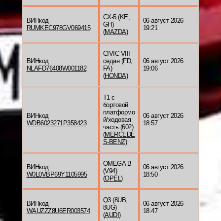
CX-5 (KE,
ВИНкод
06 август 2026
GH)
RUMKEC978GV069415
19:21
(
MAZDA
)
CIVIC VIII
ВИНкод
седан (FD,
06 август 2026
NLAFD76408W001182
FA)
19:06
(
HONDA
)
T1 c
бортовой
платформо
ВИНкод
06 август 2026
й/ходовая
WDB6023271P358423
18:57
часть (602)
(
MERCEDE
S-BENZ
)
OMEGA B
ВИНкод
06 август 2026
(V94)
W0L0VBP69Y1105995
18:50
(
OPEL
)
Q3 (8UB,
ВИНкод
06 август 2026
8UG)
WAUZZZ8U6ER003574
18:47
(
AUDI
)