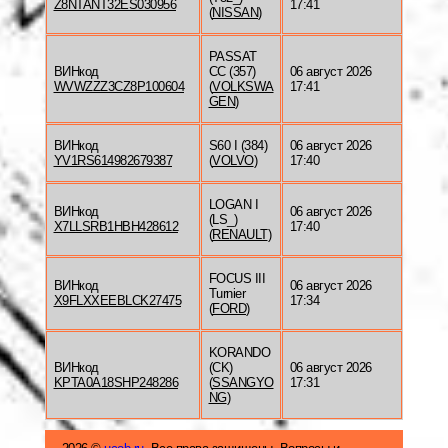
Z8NTANT32ES030956
17:41
(
NISSAN
)
PASSAT
ВИНкод
CC (357)
06 август 2026
WVWZZZ3CZ8P100604
(
VOLKSWA
17:41
GEN
)
ВИНкод
S60 I (384)
06 август 2026
YV1RS614982679387
(
VOLVO
)
17:40
LOGAN I
ВИНкод
06 август 2026
(LS_)
X7LLSRB1HBH428612
17:40
(
RENAULT
)
FOCUS III
ВИНкод
06 август 2026
Turnier
X9FLXXEEBLCK27475
17:34
(
FORD
)
KORANDO
ВИНкод
(CK)
06 август 2026
KPTA0A18SHP248286
(
SSANGYO
17:31
NG
)