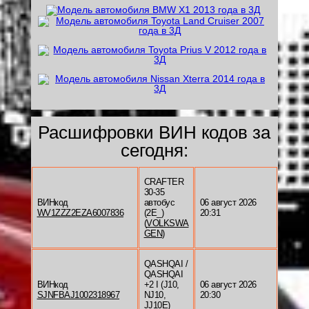
Расшифровки ВИН кодов за
сегодня:
CRAFTER
30-35
ВИНкод
автобус
06 август 2026
WV1ZZZ2EZA6007836
(2E_)
20:31
(
VOLKSWA
GEN
)
QASHQAI /
QASHQAI
ВИНкод
+2 I (J10,
06 август 2026
SJNFBAJ1002318967
NJ10,
20:30
JJ10E)