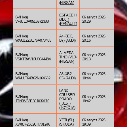
(
NISSAN
)
ESPACE III
ВИНкод
06 август 2026
(JE0_)
VF8JE0A0515972388
20:29
(
RENAULT
)
ВИНкод
A4 (8EC,
06 август 2026
WAUZZZ8E76A078485
B7) (
AUDI
)
20:16
ALMERA
ВИНкод
06 август 2026
TINO (V10)
VSKTBAV10U0044484
20:13
(
NISSAN
)
ВИНкод
A6 (4B2,
06 август 2026
WAULT64B62N164682
C5) (
AUDI
)
19:44
LAND
CRUISER
ВИНкод
06 август 2026
PRADO
JTNBV58E30J039176
19:42
(_J15_)
(
TOYOTA
)
ВИНкод
YETI (5L)
06 август 2026
XW8JF25L2CH701246
(
SKODA
)
19:39