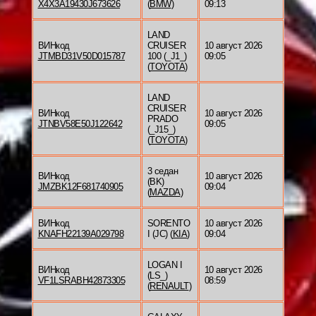
X4X3A19430J673626
(
BMW
)
09:13
LAND
ВИНкод
CRUISER
10 август 2026
JTMBD31V50D015787
100 (_J1_)
09:05
(
TOYOTA
)
LAND
CRUISER
ВИНкод
10 август 2026
PRADO
JTNBV58E50J122642
09:05
(_J15_)
(
TOYOTA
)
3 седан
ВИНкод
10 август 2026
(BK)
JMZBK12F681740905
09:04
(
MAZDA
)
ВИНкод
SORENTO
10 август 2026
KNAFH22139A029798
I (JC) (
KIA
)
09:04
LOGAN I
ВИНкод
10 август 2026
(LS_)
VF1LSRABH42873305
08:59
(
RENAULT
)