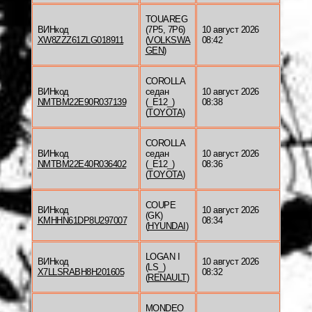
TOUAREG
ВИНкод
(7P5, 7P6)
10 август 2026
XW8ZZZ61ZLG018911
(
VOLKSWA
08:42
GEN
)
COROLLA
ВИНкод
седан
10 август 2026
NMTBM22E90R037139
(_E12_)
08:38
(
TOYOTA
)
COROLLA
ВИНкод
седан
10 август 2026
NMTBM22E40R036402
(_E12_)
08:36
(
TOYOTA
)
COUPE
ВИНкод
10 август 2026
(GK)
KMHHN61DP8U297007
08:34
(
HYUNDAI
)
LOGAN I
ВИНкод
10 август 2026
(LS_)
X7LLSRABH8H201605
08:32
(
RENAULT
)
MONDEO