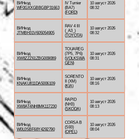
ВИНкод
IV Turnier
10 август 2026
WF0GXXGBBGBP31663
(BA7)
08:32
(
FORD
)
RAV 4 III
ВИНкод
10 август 2026
(_A3_)
JTMBH31V605054905
08:32
(
TOYOTA
)
TOUAREG
ВИНкод
(7P5, 7P6)
10 август 2026
XW8ZZZ61ZBG009089
(
VOLKSWA
08:31
GEN
)
SORENTO
ВИНкод
10 август 2026
II (XM)
KNAKU811DA5006109
08:16
(
KIA
)
RAPID
ВИНкод
10 август 2026
(NH3)
XW8AT4NH8MK117230
08:13
(
SKODA
)
CORSA B
ВИНкод
10 август 2026
(S93)
W0L0SBF68Y4292790
08:04
(
OPEL
)