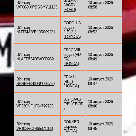
GALAXY
ВИНкод
10 август 2026
(WGR)
WF0GXXPSSGYY11123
08:58
(
FORD
)
COROLLA
ВИНкод
седан
10 август 2026
NMTBM28E10R069221
(_E12_)
08:52
(
TOYOTA
)
CIVIC VIII
ВИНкод
седан (FD,
10 август 2026
NLAFD75408W050989
FA)
08:49
(
HONDA
)
CR-V III
ВИНкод
10 август 2026
(RE_)
SHSRE6890GU008780
08:47
(
HONDA
)
307 (3A/C)
ВИНкод
10 август 2026
(
PEUGEOT
VF33CNFUF84799725
08:46
)
DOKKER
ВИНкод
10 август 2026
Express
VF10SRCL465871083
08:45
(
DACIA
)