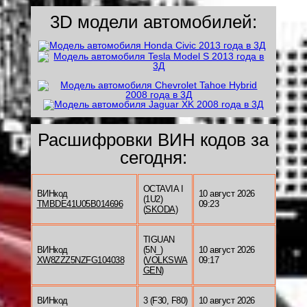
3D модели автомобилей:
Расшифровки ВИН кодов за
сегодня:
OCTAVIA I
ВИНкод
10 август 2026
(1U2)
TMBDE41U05B014696
09:23
(
SKODA
)
TIGUAN
ВИНкод
(5N_)
10 август 2026
XW8ZZZ5NZFG104038
(
VOLKSWA
09:17
GEN
)
ВИНкод
3 (F30, F80)
10 август 2026