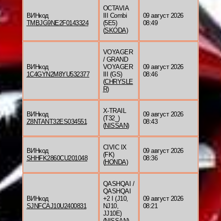
OCTAVIA
ВИНкод
III Combi
09 август 2026
TMBJG9NE2F0143324
(5E5)
08:49
(
SKODA
)
VOYAGER
/ GRAND
ВИНкод
VOYAGER
09 август 2026
1C4GYN2M8YU532377
III (GS)
08:46
(
CHRYSLE
R
)
X-TRAIL
ВИНкод
09 август 2026
(T32_)
Z8NTANT32ES034551
08:43
(
NISSAN
)
CIVIC IX
ВИНкод
09 август 2026
(FK)
SHHFK2860CU201048
08:36
(
HONDA
)
QASHQAI /
QASHQAI
ВИНкод
+2 I (J10,
09 август 2026
SJNFCAJ10U2400831
NJ10,
08:21
JJ10E)
(
NISSAN
)