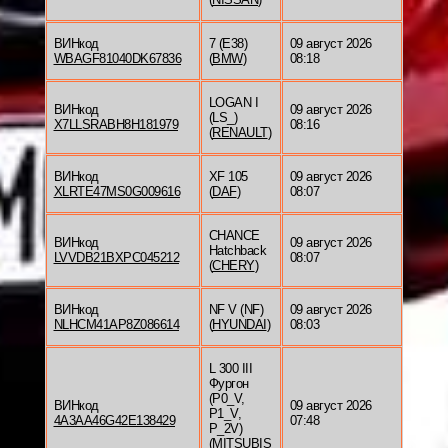
ВИНкод
7 (E38)
09 август 2026
WBAGF81040DK67836
(
BMW
)
08:18
LOGAN I
ВИНкод
09 август 2026
(LS_)
X7LLSRABH8H181979
08:16
(
RENAULT
)
ВИНкод
XF 105
09 август 2026
XLRTE47MS0G009616
(
DAF
)
08:07
CHANCE
ВИНкод
09 август 2026
Hatchback
LVVDB21BXPC045212
08:07
(
CHERY
)
ВИНкод
NF V (NF)
09 август 2026
NLHCM41AP8Z086614
(
HYUNDAI
)
08:03
L 300 III
Фургон
(P0_V,
ВИНкод
09 август 2026
P1_V,
4A3AA46G42E138429
07:48
P_2V)
(
MITSUBIS