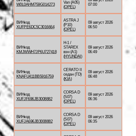
Van (A05)
W0L0AHM759G014273
07:00
(
OPEL
)
ASTRA J
ВИНкод
09 август 2026
(P10)
XUFPE6DC5C3016664
06:50
(
OPEL
)
H-1 /
ВИНкод
STAREX
09 август 2026
KMJWWH7JP6U727418
вэн (A1)
06:49
(
HYUNDAI
)
CERATO II
ВИНкод
09 август 2026
седан (TD)
KNAFU411BB5916759
06:48
(
KIA
)
CORSA D
ВИНкод
09 август 2026
(S07)
XUFJF696JB3008882
06:36
(
OPEL
)
CORSA D
ВИНкод
09 август 2026
(S07)
XUFJA696JB3008882
06:35
(
OPEL
)