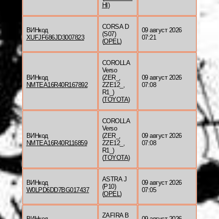
HI
)
CORSA D
ВИНкод
09 август 2026
(S07)
XUFJF686JD3007823
07:21
(
OPEL
)
COROLLA
Verso
ВИНкод
(ZER_,
09 август 2026
NMTEA16R40R167892
ZZE12_,
07:08
R1_)
(
TOYOTA
)
COROLLA
Verso
ВИНкод
(ZER_,
09 август 2026
NMTEA16R40R116859
ZZE12_,
07:08
R1_)
(
TOYOTA
)
ASTRA J
ВИНкод
09 август 2026
(P10)
W0LPD6DD7BG017437
07:05
(
OPEL
)
ZAFIRA B
ВИНкод
09 август 2026