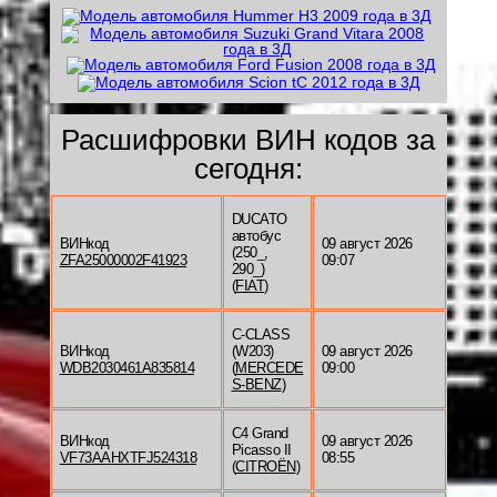
Расшифровки ВИН кодов за
сегодня:
DUCATO
автобус
ВИНкод
09 август 2026
(250_,
ZFA25000002F41923
09:07
290_)
(
FIAT
)
C-CLASS
ВИНкод
(W203)
09 август 2026
WDB2030461A835814
(
MERCEDE
09:00
S-BENZ
)
C4 Grand
ВИНкод
09 август 2026
Picasso II
VF73AAHXTFJ524318
08:55
(
CITROËN
)