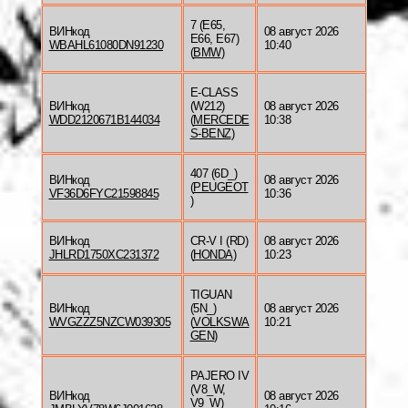
7 (E65,
ВИНкод
08 август 2026
E66, E67)
WBAHL61080DN91230
10:40
(
BMW
)
E-CLASS
ВИНкод
(W212)
08 август 2026
WDD2120671B144034
(
MERCEDE
10:38
S-BENZ
)
407 (6D_)
ВИНкод
08 август 2026
(
PEUGEOT
VF36D6FYC21598845
10:36
)
ВИНкод
CR-V I (RD)
08 август 2026
JHLRD1750XC231372
(
HONDA
)
10:23
TIGUAN
ВИНкод
(5N_)
08 август 2026
WVGZZZ5NZCW039305
(
VOLKSWA
10:21
GEN
)
PAJERO IV
(V8_W,
ВИНкод
08 август 2026
V9_W)