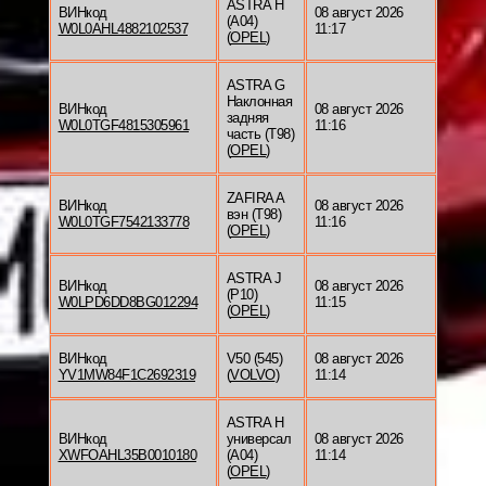
ASTRA H
ВИНкод
08 август 2026
(A04)
W0L0AHL4882102537
11:17
(
OPEL
)
ASTRA G
Наклонная
ВИНкод
08 август 2026
задняя
W0L0TGF4815305961
11:16
часть (T98)
(
OPEL
)
ZAFIRA A
ВИНкод
08 август 2026
вэн (T98)
W0L0TGF7542133778
11:16
(
OPEL
)
ASTRA J
ВИНкод
08 август 2026
(P10)
W0LPD6DD8BG012294
11:15
(
OPEL
)
ВИНкод
V50 (545)
08 август 2026
YV1MW84F1C2692319
(
VOLVO
)
11:14
ASTRA H
ВИНкод
универсал
08 август 2026
XWFOAHL35B0010180
(A04)
11:14
(
OPEL
)