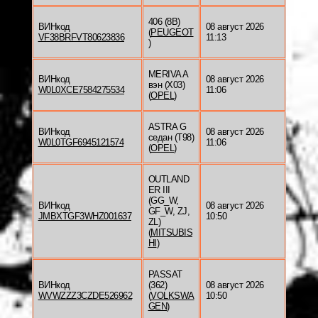
406 (8B)
ВИНкод
08 август 2026
(
PEUGEOT
VF38BRFVT80623836
11:13
)
MERIVA A
ВИНкод
08 август 2026
вэн (X03)
W0L0XCE7584275534
11:06
(
OPEL
)
ASTRA G
ВИНкод
08 август 2026
седан (T98)
W0L0TGF6945121574
11:06
(
OPEL
)
OUTLAND
ER III
(GG_W,
ВИНкод
08 август 2026
GF_W, ZJ,
JMBXTGF3WHZ001637
10:50
ZL)
(
MITSUBIS
HI
)
PASSAT
ВИНкод
(362)
08 август 2026
WVWZZZ3CZDE526962
(
VOLKSWA
10:50
GEN
)