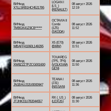
LOGAN I
ВИНкод
08 август 2026
(LS_)
X7LLSRB1HCH521795
12:19
(
RENAULT
)
OCTAVIA II
ВИНкод
Combi
08 август 2026
TMBGK41Z9CB******
(1Z5)
11:52
(
SKODA
)
ВИНкод
X5 (E70)
08 август 2026
WBAFF41060L149295
(
BMW
)
11:51
TOUAREG
ВИНкод
(7P5, 7P6)
08 август 2026
XW8ZZZ7PZCG001600
(
VOLKSWA
11:50
GEN
)
TEANA I
ВИНкод
08 август 2026
(J31)
JN1BAUJ32U0000947
11:36
(
NISSAN
)
ВИНкод
RX (_U3_)
08 август 2026
JTJHK31U782044557
(
LEXUS
)
11:30