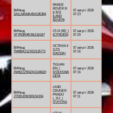
RANGE
ROVER III
ВИНкод
07 август 2026
(L322)
SALLMAMA45A195394
07:23
(
LAND
ROVER
)
ВИНкод
C5 III (RD_)
07 август 2026
VF7RDRHRJ9L516187
(
CITROËN
)
07:20
OCTAVIA II
ВИНкод
07 август 2026
(1Z3)
TMBBK21ZXD2125772
07:16
(
SKODA
)
TIGUAN
ВИНкод
(5N_)
07 август 2026
XW8ZZZ5NZAG104620
(
VOLKSWA
07:16
GEN
)
LAND
CRUISER
ВИНкод
07 август 2026
PRADO
JTEBU291505154156
07:11
(_J12_)
(
TOYOTA
)