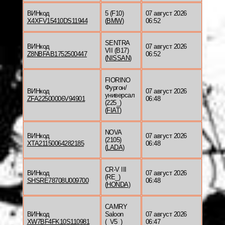
ВИНкод
5 (F10)
07 август 2026
X4XFV15410DS11944
(
BMW
)
06:52
SENTRA
ВИНкод
07 август 2026
VII (B17)
Z8NBFAB1752500447
06:52
(
NISSAN
)
FIORINO
Фургон/
ВИНкод
07 август 2026
универсал
ZFA22500006V94901
06:48
(225_)
(
FIAT
)
NOVA
ВИНкод
07 август 2026
(2105)
XTA21150064282185
06:48
(
LADA
)
CR-V III
ВИНкод
07 август 2026
(RE_)
SHSRE78708U009700
06:48
(
HONDA
)
CAMRY
ВИНкод
Saloon
07 август 2026
XW7BF4FK10S110981
(_V5_)
06:47