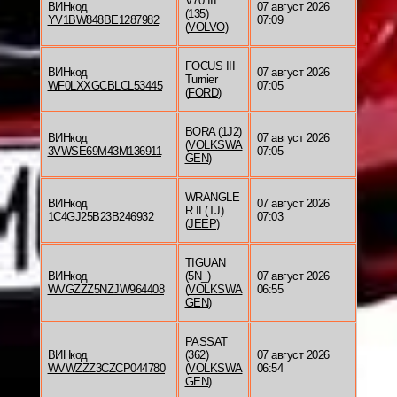
V70 III
ВИНкод
07 август 2026
(135)
YV1BW848BE1287982
07:09
(
VOLVO
)
FOCUS III
ВИНкод
07 август 2026
Turnier
WF0LXXGCBLCL53445
07:05
(
FORD
)
BORA (1J2)
ВИНкод
07 август 2026
(
VOLKSWA
3VWSE69M43M136911
07:05
GEN
)
WRANGLE
ВИНкод
07 август 2026
R II (TJ)
1C4GJ25B23B246932
07:03
(
JEEP
)
TIGUAN
ВИНкод
(5N_)
07 август 2026
WVGZZZ5NZJW964408
(
VOLKSWA
06:55
GEN
)
PASSAT
ВИНкод
(362)
07 август 2026
WVWZZZ3CZCP044780
(
VOLKSWA
06:54
GEN
)