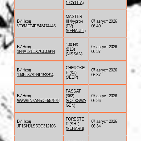
(
TOYOTA
)
MASTER
ВИНкод
III Фургон
07 август 2026
VF6MFF4FE48474446
(FV)
06:40
(
RENAULT
)
100 NX
ВИНкод
07 август 2026
(B13)
1N4AL21EX7C103944
06:37
(
NISSAN
)
CHEROKE
ВИНкод
07 август 2026
E (XJ)
1J4FJ87S2NL153394
06:37
(
JEEP
)
PASSAT
ВИНкод
(362)
07 август 2026
WVWBN7AN5DE557878
(
VOLKSWA
06:36
GEN
)
FORESTE
ВИНкод
07 август 2026
R (SH_)
JF1SHJLS5CG312106
06:34
(
SUBARU
)