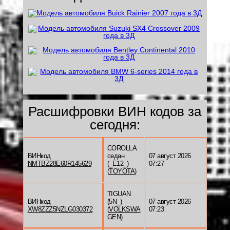
Расшифровки ВИН кодов за
сегодня:
COROLLA
ВИНкод
седан
07 август 2026
NMTBZ28E60R145629
(_E12_)
07:27
(
TOYOTA
)
TIGUAN
ВИНкод
(5N_)
07 август 2026
XW8ZZZ5NZLG030372
(
VOLKSWA
07:23
GEN
)