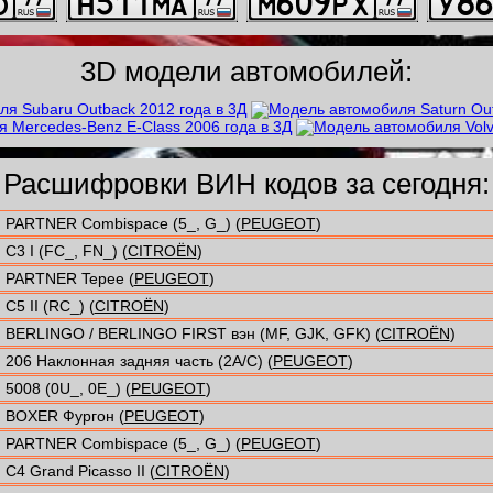
3D модели автомобилей:
Расшифровки ВИН кодов за сегодня:
PARTNER Combispace (5_, G_) (
PEUGEOT
)
C3 I (FC_, FN_) (
CITROËN
)
PARTNER Tepee (
PEUGEOT
)
C5 II (RC_) (
CITROËN
)
BERLINGO / BERLINGO FIRST вэн (MF, GJK, GFK) (
CITROËN
)
206 Наклонная задняя часть (2A/C) (
PEUGEOT
)
5008 (0U_, 0E_) (
PEUGEOT
)
BOXER Фургон (
PEUGEOT
)
PARTNER Combispace (5_, G_) (
PEUGEOT
)
C4 Grand Picasso II (
CITROËN
)