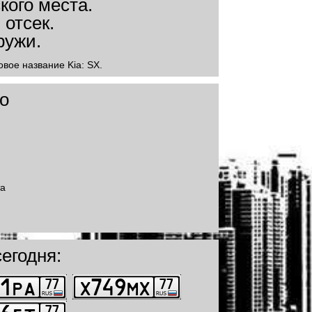
овое название Kia: SX.
o
та
егодня: