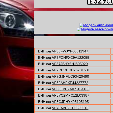
ВИНкод
VF35FWJYF60511947
ВИНкод
VF7FCHFXC9A122055
ВИНкод
VF37JBHY6HJ805929
ВИНкод
VF7RCRHRH76781601
ВИНкод
VF7GJNFUC93420490
ВИНкод
VF32AHFXF44227772
ВИНкод
VF30EBHZMFS134106
ВИНкод
VF3YC2MFC12L03987
ВИНкод
VF3GJRHYK95105195
ВИНкод
VF73ABHZTHJ689013