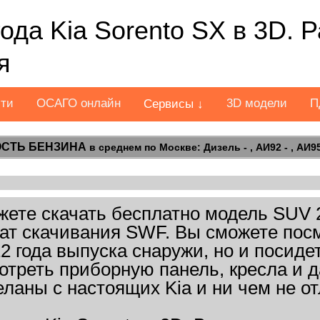
ода Kia Sorento SX в 3D. 
я
сти
ОСАГО онлайн
3D модели
П
Сервисы ↓
СТЬ БЕНЗИНА
в среднем по Москве: Дизель - , АИ92 - , АИ95 
ете скачать бесплатно модель SUV 20
рмат скачивания SWF. Вы сможете посм
2 года выпуска снаружи, но и посиде
отреть приборную панель, кресла и 
еланы с настоящих Kia и ни чем не от