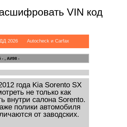
Расшифровать VIN код
ДД 2026
Autocheck и Carfax
- , АИ98 -
12 года Kia Sorento SX
отреть не только как
ть внутри салона Sorento.
даже полики автомобиля
личаются от заводских.