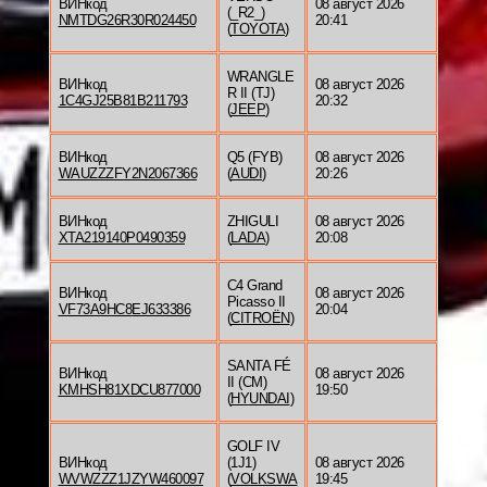
ВИНкод
08 август 2026
(_R2_)
NMTDG26R30R024450
20:41
(
TOYOTA
)
WRANGLE
ВИНкод
08 август 2026
R II (TJ)
1C4GJ25B81B211793
20:32
(
JEEP
)
ВИНкод
Q5 (FYB)
08 август 2026
WAUZZZFY2N2067366
(
AUDI
)
20:26
ВИНкод
ZHIGULI
08 август 2026
XTA219140P0490359
(
LADA
)
20:08
C4 Grand
ВИНкод
08 август 2026
Picasso II
VF73A9HC8EJ633386
20:04
(
CITROËN
)
SANTA FÉ
ВИНкод
08 август 2026
II (CM)
KMHSH81XDCU877000
19:50
(
HYUNDAI
)
GOLF IV
ВИНкод
(1J1)
08 август 2026
WVWZZZ1JZYW460097
(
VOLKSWA
19:45