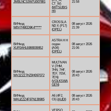
JMBLNCS3W7U007881
21:58
CT_W)
(
MITSUBIS
HI
)
CROSSLA
ВИНкод
08 август 2026
ND X (P17)
W0V7H9ED9K4******
21:39
(
OPEL
)
ASTRA H H
ВИНкод
седан
08 август 2026
XUF0AHL6988009952
(A04)
21:06
(
OPEL
)
MULTIVAN
V (7HM,
7HN, 7HF,
ВИНкод
08 август 2026
7EF, 7EM,
WV2ZZZ7HZ9H097072
20:43
7EN)
(
VOLKSWA
GEN
)
ВИНкод
A6 (4F2,
08 август 2026
WAUZZZ4F97N138985
C6) (
AUDI
)
20:43
VERSO