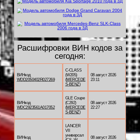
Расшифровки ВИН кодов за
сегодня:
C-CLASS
ВИНкод
(W205)
08 август 2026
WDD2050402R027269
(
MERCEDE
23:11
S-BENZ
)
GLE Coupe
ВИНкод
(C292)
08 август 2026
WDC2923561A017052
(
MERCEDE
22:27
S-BENZ
)
LANCER
VII
универсал
ВИНкод
08 август 2026
(CS_W,