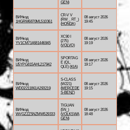
GEN
)
CR-V V
ВИНкод
08 август 2026
(RW_, RT_)
1HGRW6870ML510361
19:45
(
HONDA
)
XC90 I
ВИНкод
08 август 2026
(275)
YV1CM714681446945
19:19
(
VOLVO
)
SPORTAG
ВИНкод
08 август 2026
E (QL,
U5YPG815AHL217942
19:17
QLE) (
KIA
)
S-CLASS
ВИНкод
(W221)
08 август 2026
WDD2211861A293219
(
MERCEDE
19:15
S-BENZ
)
TIGUAN
ВИНкод
(5N_)
08 август 2026
WVGZZZ5NZMW529333
(
VOLKSWA
18:48
GEN
)