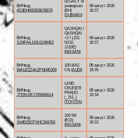
LEGACY III
ВИНкод
универсал
08 август 2026
4S3BH665826678678
(BH)
18:37
(
SUBARU
)
QASHQAI /
QASHQAI
ВИНкод
+2 I (J10,
08 август 2026
SJNFAAJ10U1249452
NJ10,
18:37
JJ10E)
(
NISSAN
)
ВИНкод
100 (4A2,
08 август 2026
WAUZZZ4AZPN045308
C4) (
AUDI
)
18:35
LAND
CRUISER
ВИНкод
08 август 2026
PRADO
JTEBU3FJ705060614
18:34
(_J15_)
(
TOYOTA
)
100 NX
ВИНкод
08 август 2026
(B13)
1N4BZ0CPXHC304766
18:32
(
NISSAN
)