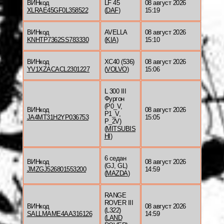
ВИНкод
LF 45
08 август 2026
XLRAE45GF0L358522
(
DAF
)
15:19
ВИНкод
AVELLA
08 август 2026
KNHTP7362SS783330
(
KIA
)
15:10
ВИНкод
XC40 (536)
08 август 2026
YV1XZACACL2301227
(
VOLVO
)
15:06
L 300 III
Фургон
(P0_V,
ВИНкод
08 август 2026
P1_V,
JA4MT31H2YP036753
15:05
P_2V)
(
MITSUBIS
HI
)
6 седан
ВИНкод
08 август 2026
(GJ, GL)
JMZGJ526801553200
14:59
(
MAZDA
)
RANGE
ROVER III
ВИНкод
08 август 2026
(L322)
SALLMAME4AA316126
14:59
(
LAND