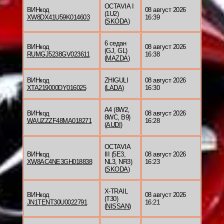
OCTAVIA I
ВИНкод
08 август 2026
(1U2)
XW8DX41U59K014603
16:39
(
SKODA
)
6 седан
ВИНкод
08 август 2026
(GJ, GL)
RUMGJ5238GV023611
16:38
(
MAZDA
)
ВИНкод
ZHIGULI
08 август 2026
XTA219000DY016025
(
LADA
)
16:30
A4 (8W2,
ВИНкод
08 август 2026
8WC, B9)
WAUZZZF48MA018271
16:28
(
AUDI
)
OCTAVIA
ВИНкод
III (5E3,
08 август 2026
XW8AC4NE3GH018838
NL3, NR3)
16:23
(
SKODA
)
X-TRAIL
ВИНкод
08 август 2026
(T30)
JN1TENT30U0022791
16:21
(
NISSAN
)