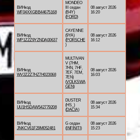
MONDEO
ВИНкод
III седан
08 август 2026
WF04XXGBB44675168
(B4Y)
16:20
(
FORD
)
CAYENNE
ВИНкод
(9YA)
08 август 2026
WP1ZZZ9YZNDA00637
(
PORSCHE
16:12
)
MULTIVAN
V (7HM,
7HN, 7HF,
ВИНкод
08 август 2026
7EF, 7EM,
WV2ZZZ7HZ7H023068
16:03
7EN)
(
VOLKSWA
GEN
)
DUSTER
ВИНкод
08 август 2026
(HS_)
UU1HSDAW542779208
15:34
(
DACIA
)
ВИНкод
G седан
08 август 2026
JNKCV61F29M052481
(
INFINITI
)
15:23