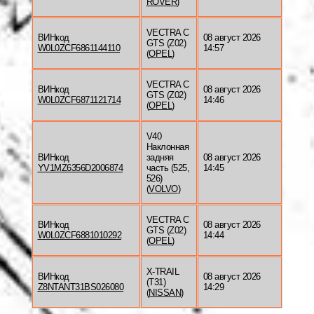
ROVER
)
VECTRA C
ВИНкод
08 август 2026
GTS (Z02)
W0L0ZCF6861144110
14:57
(
OPEL
)
VECTRA C
ВИНкод
08 август 2026
GTS (Z02)
W0L0ZCF6871121714
14:46
(
OPEL
)
V40
Наклонная
ВИНкод
задняя
08 август 2026
YV1MZ6356D2006874
часть (525,
14:45
526)
(
VOLVO
)
VECTRA C
ВИНкод
08 август 2026
GTS (Z02)
W0L0ZCF6881010292
14:44
(
OPEL
)
X-TRAIL
ВИНкод
08 август 2026
(T31)
Z8NTANT31BS026080
14:29
(
NISSAN
)