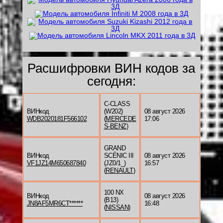
Расшифровки ВИН кодов за
сегодня:
C-CLASS
ВИНкод
(W202)
08 август 2026
WDB2020181F566102
(
MERCEDE
17:06
S-BENZ
)
GRAND
ВИНкод
SCÉNIC III
08 август 2026
VF1JZ14M650687840
(JZ0/1_)
16:57
(
RENAULT
)
100 NX
ВИНкод
08 август 2026
(B13)
JN8AF5MR6CT******
16:48
(
NISSAN
)