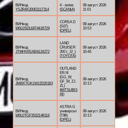
ВИНкод
4 - series
09 август 2026
YS2R4X20002117314
(
SCANIA
)
11:01
CORSA D
ВИНкод
09 август 2026
(S07)
W0L0SDL6874418729
10:53
(
OPEL
)
LAND
ВИНкод
CRUISER
09 август 2026
JTMHV05J604124272
200 (_J2_)
10:45
(
TOYOTA
)
OUTLAND
ER III
(GG_W,
ВИНкод
09 август 2026
GF_W, ZJ,
JMBXTGK1WJZ020183
10:13
ZL)
(
MITSUBIS
HI
)
ASTRA G
ВИНкод
универсал
09 август 2026
W0L0TGF3532149116
(T98)
10:13
(
OPEL
)