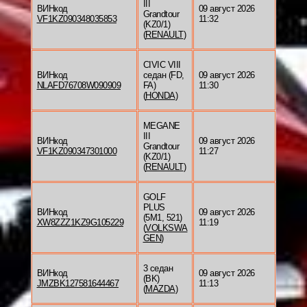
III
ВИНкод
09 август 2026
Grandtour
VF1KZ090348035853
11:32
(KZ0/1)
(
RENAULT
)
CIVIC VIII
ВИНкод
седан (FD,
09 август 2026
NLAFD76708W090909
FA)
11:30
(
HONDA
)
MEGANE
III
ВИНкод
09 август 2026
Grandtour
VF1KZ090347301000
11:27
(KZ0/1)
(
RENAULT
)
GOLF
PLUS
ВИНкод
09 август 2026
(5M1, 521)
XW8ZZZ1KZ9G105229
11:19
(
VOLKSWA
GEN
)
3 седан
ВИНкод
09 август 2026
(BK)
JMZBK127581644467
11:13
(
MAZDA
)