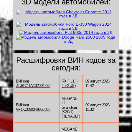
3D модели автомобилей:
Расшифровки ВИН кодов за
сегодня:
ВИНкод
RX (_L1_)
09 август 2026
JTJBC11A102004878
(
LEXUS
)
11:42
MEGANE
III
ВИНкод
09 август 2026
Grandtour
VF1KZ090349958888
11:32
(KZ0/1)
(
RENAULT
)
MEGANE