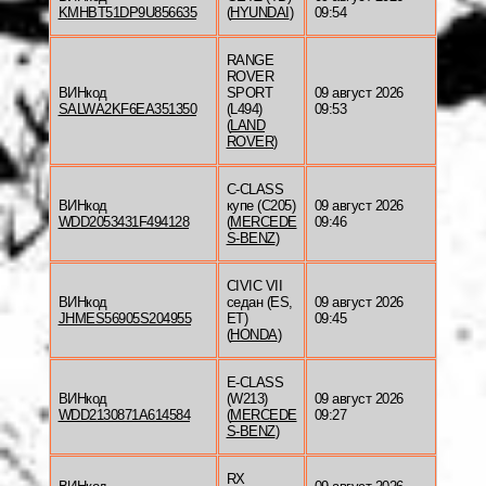
KMHBT51DP9U856635
(
HYUNDAI
)
09:54
RANGE
ROVER
ВИНкод
SPORT
09 август 2026
SALWA2KF6EA351350
(L494)
09:53
(
LAND
ROVER
)
C-CLASS
ВИНкод
купе (C205)
09 август 2026
WDD2053431F494128
(
MERCEDE
09:46
S-BENZ
)
CIVIC VII
ВИНкод
седан (ES,
09 август 2026
JHMES56905S204955
ET)
09:45
(
HONDA
)
E-CLASS
ВИНкод
(W213)
09 август 2026
WDD2130871A614584
(
MERCEDE
09:27
S-BENZ
)
RX