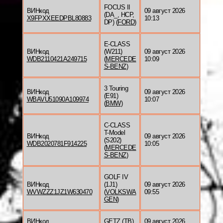
FOCUS II
ВИНкод
09 август 2026
(DA_, HCP,
X9FPXXEEDPBL80883
10:13
DP) (
FORD
)
E-CLASS
ВИНкод
(W211)
09 август 2026
WDB2110421A249715
(
MERCEDE
10:09
S-BENZ
)
3 Touring
ВИНкод
09 август 2026
(E91)
WBAVU51090A109974
10:07
(
BMW
)
C-CLASS
T-Model
ВИНкод
09 август 2026
(S202)
WDB2020781F914225
10:05
(
MERCEDE
S-BENZ
)
GOLF IV
ВИНкод
(1J1)
09 август 2026
WVWZZZ1JZ1W630470
(
VOLKSWA
09:55
GEN
)
ВИНкод
GETZ (TB)
09 август 2026