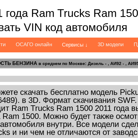
1 года Ram Trucks Ram 150
ать VIN код автомобиля
сти
ОСАГО онлайн
3D модели
П
Сервисы ↓
СТЬ БЕНЗИНА
в среднем по Москве: Дизель - , АИ92 - , АИ95 
ете скачать бесплатно модель Picku
6489). в 3D. Формат скачивания SWF
дит Ram Trucks Ram 1500 2011 года в
а Ram 1500. Можно будет также осмот
 автомобиля внутри. Все модели сд
cks и ни чем не отличаются от заводс