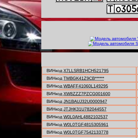
ВИНкод
X7LLSRB1HCH521795
ВИНкод
TMBGK41Z9CB******
ВИНкод
WBAFF41060L149295
ВИНкод
XW8ZZZ7PZCG001600
ВИНкод
JN1BAUJ32U0000947
ВИНкод
JTJHK31U782044557
ВИНкод
W0L0AHL4882102537
ВИНкод
W0L0TGF4815305961
ВИНкод
W0L0TGF7542133778