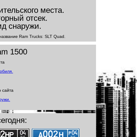
 название Ram Trucks: SLT Quad.
am 1500
йта
о сайта
егодня: