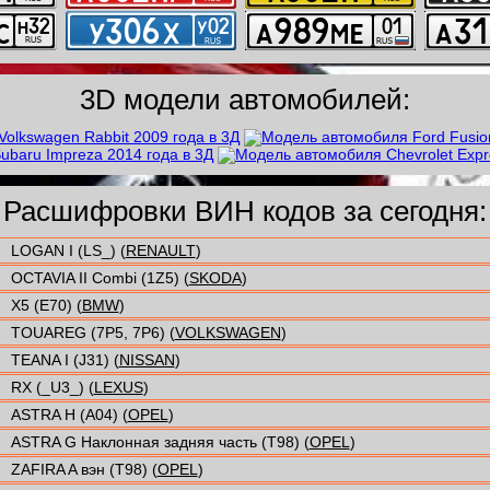
3D модели автомобилей:
Расшифровки ВИН кодов за сегодня:
LOGAN I (LS_) (
RENAULT
)
OCTAVIA II Combi (1Z5) (
SKODA
)
X5 (E70) (
BMW
)
TOUAREG (7P5, 7P6) (
VOLKSWAGEN
)
TEANA I (J31) (
NISSAN
)
RX (_U3_) (
LEXUS
)
ASTRA H (A04) (
OPEL
)
ASTRA G Наклонная задняя часть (T98) (
OPEL
)
ZAFIRA A вэн (T98) (
OPEL
)