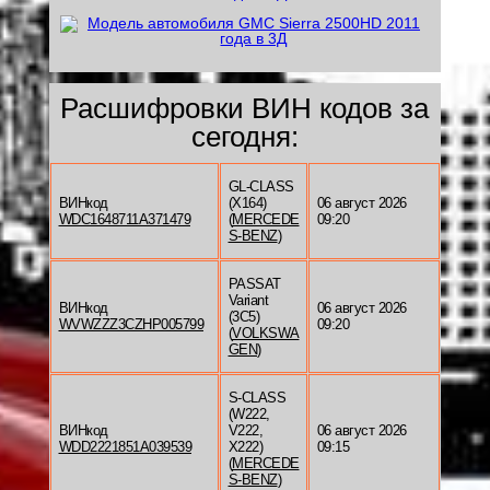
Расшифровки ВИН кодов за
сегодня:
GL-CLASS
ВИНкод
(X164)
06 август 2026
WDC1648711A371479
(
MERCEDE
09:20
S-BENZ
)
PASSAT
Variant
ВИНкод
06 август 2026
(3C5)
WVWZZZ3CZHP005799
09:20
(
VOLKSWA
GEN
)
S-CLASS
(W222,
ВИНкод
V222,
06 август 2026
WDD2221851A039539
X222)
09:15
(
MERCEDE
S-BENZ
)