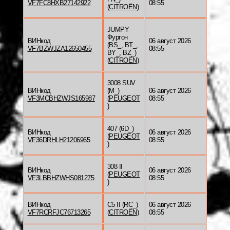
VF7FC8HXB27142922
08:55
(
CITROËN
)
JUMPY
Фургон
ВИНкод
06 август 2026
(BS_, BT_,
VF7BZWJZA12650455
08:55
BY_, BZ_)
(
CITROËN
)
3008 SUV
ВИНкод
(M_)
06 август 2026
VF3MCBHZWJS165987
(
PEUGEOT
08:55
)
407 (6D_)
ВИНкод
06 август 2026
(
PEUGEOT
VF36DRHLH21206965
08:55
)
308 II
ВИНкод
06 август 2026
(
PEUGEOT
VF3LBBHZWHS081275
08:55
)
ВИНкод
C5 II (RC_)
06 август 2026
VF7RCRFJC76713265
(
CITROËN
)
08:55