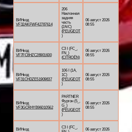
206
Наклонная
задняя
ВИНкод
06 август 2026
часть
VF32AKFWF42787614
08:55
(2A/C)
(
PEUGEOT
)
C3 I (FC_,
ВИНкод
06 август 2026
FN_)
VF7FC8HZC28901600
08:55
(
CITROËN
)
106 I (1A,
ВИНкод
1C)
06 август 2026
VF31CHDZE51909837
(
PEUGEOT
08:55
)
PARTNER
Фургон (5_,
ВИНкод
06 август 2026
G_)
VF3GCRHYB96010562
08:55
(
PEUGEOT
)
C3 I (FC_,
ВИНкод
06 август 2026
FN_)