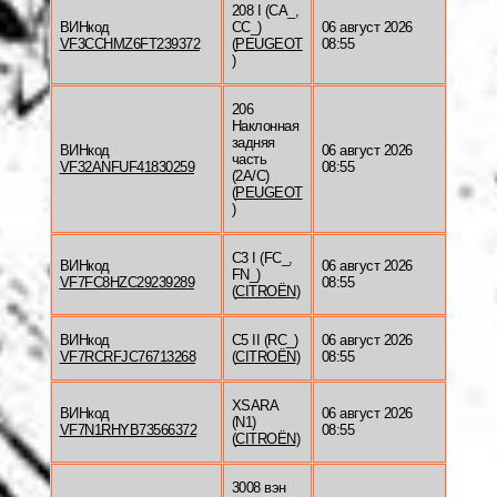
208 I (CA_,
ВИНкод
CC_)
06 август 2026
VF3CCHMZ6FT239372
(
PEUGEOT
08:55
)
206
Наклонная
задняя
ВИНкод
06 август 2026
часть
VF32ANFUF41830259
08:55
(2A/C)
(
PEUGEOT
)
C3 I (FC_,
ВИНкод
06 август 2026
FN_)
VF7FC8HZC29239289
08:55
(
CITROËN
)
ВИНкод
C5 II (RC_)
06 август 2026
VF7RCRFJC76713268
(
CITROËN
)
08:55
XSARA
ВИНкод
06 август 2026
(N1)
VF7N1RHYB73566372
08:55
(
CITROËN
)
3008 вэн