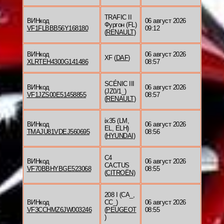
TRAFIC II
ВИНкод
06 август 2026
Фургон (FL)
VF1FLBBB56Y168180
09:12
(
RENAULT
)
ВИНкод
06 август 2026
XF (
DAF
)
XLRTEH4300G141486
08:57
SCÉNIC III
ВИНкод
06 август 2026
(JZ0/1_)
VF1JZS00E51458855
08:57
(
RENAULT
)
ix35 (LM,
ВИНкод
06 август 2026
EL, ELH)
TMAJU81VDEJ560695
08:56
(
HYUNDAI
)
C4
ВИНкод
06 август 2026
CACTUS
VF70BBHYBGE523068
08:55
(
CITROËN
)
208 I (CA_,
ВИНкод
CC_)
06 август 2026
VF3CCHMZ6JW003246
(
PEUGEOT
08:55
)