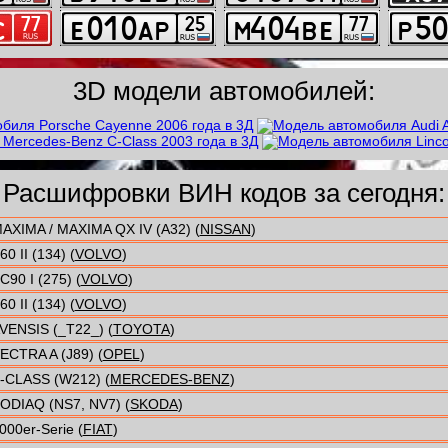
3D модели автомобилей:
Расшифровки ВИН кодов за сегодня:
AXIMA / MAXIMA QX IV (A32) (
NISSAN
)
60 II (134) (
VOLVO
)
C90 I (275) (
VOLVO
)
60 II (134) (
VOLVO
)
VENSIS (_T22_) (
TOYOTA
)
ECTRA A (J89) (
OPEL
)
-CLASS (W212) (
MERCEDES-BENZ
)
ODIAQ (NS7, NV7) (
SKODA
)
000er-Serie (
FIAT
)