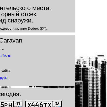
Кодовое название Dodge: SXT.
 Caravan
йта
 сайта
егодня: