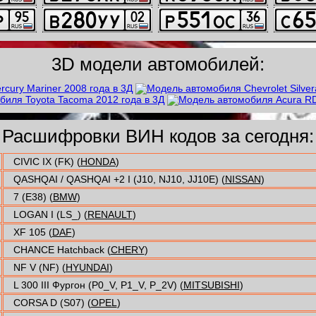
3D модели автомобилей:
Расшифровки ВИН кодов за сегодня:
CIVIC IX (FK) (
HONDA
)
QASHQAI / QASHQAI +2 I (J10, NJ10, JJ10E) (
NISSAN
)
7 (E38) (
BMW
)
LOGAN I (LS_) (
RENAULT
)
XF 105 (
DAF
)
CHANCE Hatchback (
CHERY
)
NF V (NF) (
HYUNDAI
)
L 300 III Фургон (P0_V, P1_V, P_2V) (
MITSUBISHI
)
CORSA D (S07) (
OPEL
)