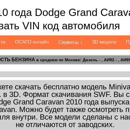
10 года Dodge Grand Carav
ать VIN код автомобиля
сти
ОСАГО онлайн
3D модели
П
Сервисы ↓
СТЬ БЕНЗИНА
в среднем по Москве: Дизель - , АИ92 - , АИ95 
те скачать бесплатно модель Miniva
). в 3D. Формат скачивания SWF. Вы 
dge Grand Caravan 2010 года выпуска
avan. Можно будет также осмотреть 
иля внутри. Все модели сделаны с на
не отличаются от заводских.