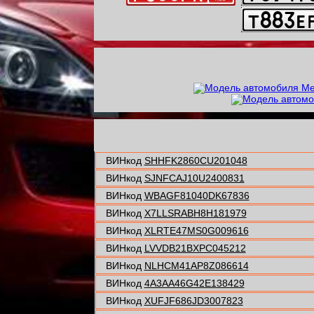
ВИНкод
SHHFK2860CU201048
ВИНкод
SJNFCAJ10U2400831
ВИНкод
WBAGF81040DK67836
ВИНкод
X7LLSRABH8H181979
ВИНкод
XLRTE47MS0G009616
ВИНкод
LVVDB21BXPC045212
ВИНкод
NLHCM41AP8Z086614
ВИНкод
4A3AA46G42E138429
ВИНкод
XUFJF686JD3007823