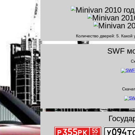
Количество дверей: 5. Какой 
SWF мод
Ск
Скача
Госуда