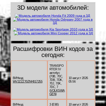
3D модели автомобилей:
Расшифровки ВИН кодов за
сегодня:
TRANSPO
RTER IV
автобус
(70B, 70C,
ВИНкод
10 август 2026
7DB, 7DK,
WV2ZZZ70ZNH017255
05:56
70J, 70K,
7DC, 7
(
VOLKSWA
GEN
)
ВИНкод
3 (E90)
10 август 2026