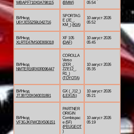
WBAPF710X0A798115
(
BMW
)
05:54
SPORTAG
ВИНкод
10 август 2026
E (JE_,
U6YJE55259L042716
05:52
KM_) (
KIA
)
ВИНкод
XF 105
10 август 2026
XLRTE47MS0E809318
(
DAF
)
05:45
COROLLA
Verso
ВИНкод
(ZER_,
10 август 2026
NMTER16RX0R096447
ZZE12_,
05:35
R1_)
(
TOYOTA
)
ВИНкод
GX (_J12_)
10 август 2026
JTJBT20X040031891
(
LEXUS
)
05:21
PARTNER
ORIGIN
ВИНкод
Combispac
10 август 2026
VF3GJKFWCBX506151
e (5F)
05:19
(
PEUGEOT
)