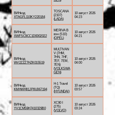
TOSCANA
ВИНкод
10 август 2026
(2107)
XTAGFL110KY220184
04:23
(
LADA
)
MERIVA B
ВИНкод
10 август 2026
вэн (S10)
XWFSC9CC1D0002022
04:21
(
OPEL
)
MULTIVAN
V (7HM,
7HN, 7HF,
ВИНкод
10 август 2026
7EF, 7EM,
WV2ZZZ7HZK015519
04:00
7EN)
(
VOLKSWA
GEN
)
H-1 Travel
ВИНкод
10 август 2026
(TQ)
KMHWH81JP8U067194
03:57
(
HYUNDAI
)
XC90 I
ВИНкод
10 август 2026
(275)
YV1CM59H7410329B0
03:24
(
VOLVO
)