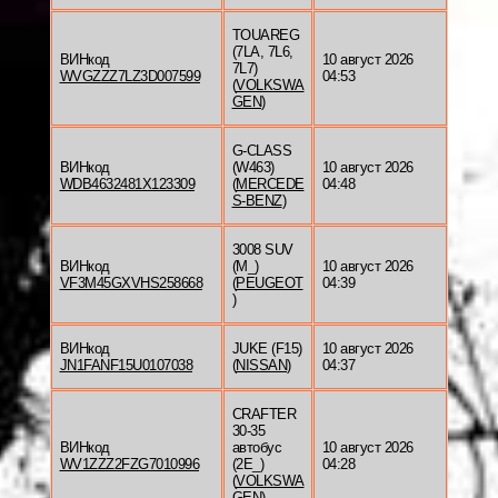
TOUAREG
(7LA, 7L6,
ВИНкод
10 август 2026
7L7)
WVGZZZ7LZ3D007599
04:53
(
VOLKSWA
GEN
)
G-CLASS
ВИНкод
(W463)
10 август 2026
WDB4632481X123309
(
MERCEDE
04:48
S-BENZ
)
3008 SUV
ВИНкод
(M_)
10 август 2026
VF3M45GXVHS258668
(
PEUGEOT
04:39
)
ВИНкод
JUKE (F15)
10 август 2026
JN1FANF15U0107038
(
NISSAN
)
04:37
CRAFTER
30-35
ВИНкод
автобус
10 август 2026
WV1ZZZ2FZG7010996
(2E_)
04:28
(
VOLKSWA
GEN
)