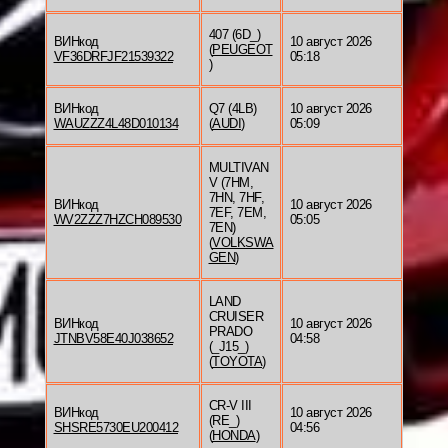
407 (6D_)
ВИНкод
10 август 2026
(
PEUGEOT
VF36DRFJF21539322
05:18
)
ВИНкод
Q7 (4LB)
10 август 2026
WAUZZZ4L48D010134
(
AUDI
)
05:09
MULTIVAN
V (7HM,
7HN, 7HF,
ВИНкод
10 август 2026
7EF, 7EM,
WV2ZZZ7HZCH089530
05:05
7EN)
(
VOLKSWA
GEN
)
LAND
CRUISER
ВИНкод
10 август 2026
PRADO
JTNBV58E40J038652
04:58
(_J15_)
(
TOYOTA
)
CR-V III
ВИНкод
10 август 2026
(RE_)
SHSRE5730EU200412
04:56
(
HONDA
)