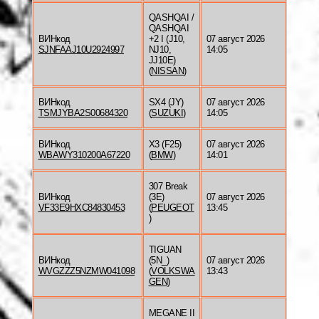
QASHQAI /
QASHQAI
ВИНкод
+2 I (J10,
07 август 2026
SJNFAAJ10U2924997
NJ10,
14:05
JJ10E)
(
NISSAN
)
ВИНкод
SX4 (JY)
07 август 2026
TSMJYBA2S00684320
(
SUZUKI
)
14:05
ВИНкод
X3 (F25)
07 август 2026
WBAWY310200A67220
(
BMW
)
14:01
307 Break
ВИНкод
(3E)
07 август 2026
VF33E9HXC84830453
(
PEUGEOT
13:45
)
TIGUAN
ВИНкод
(5N_)
07 август 2026
WVGZZZ5NZMW041098
(
VOLKSWA
13:43
GEN
)
MEGANE II