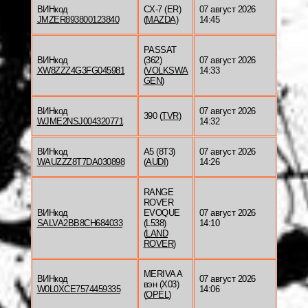
ВИНкод
CX-7 (ER)
07 август 2026
JMZER893800123840
(
MAZDA
)
14:45
PASSAT
ВИНкод
(362)
07 август 2026
XW8ZZZ4G3FG045981
(
VOLKSWA
14:33
GEN
)
ВИНкод
07 август 2026
390 (
TVR
)
WJME2NSJ004320771
14:32
ВИНкод
A5 (8T3)
07 август 2026
WAUZZZ8T7DA030898
(
AUDI
)
14:26
RANGE
ROVER
ВИНкод
EVOQUE
07 август 2026
SALVA2BB8CH684033
(L538)
14:10
(
LAND
ROVER
)
MERIVA A
ВИНкод
07 август 2026
вэн (X03)
W0L0XCE7574459335
14:06
(
OPEL
)