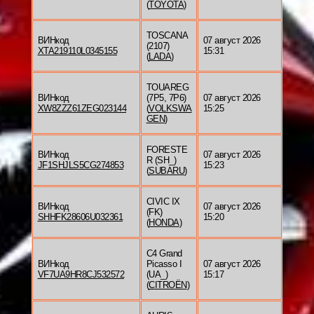
(
TOYOTA
)
TOSCANA
ВИНкод
07 август 2026
(2107)
XTA219110L0345155
15:31
(
LADA
)
TOUAREG
ВИНкод
(7P5, 7P6)
07 август 2026
XW8ZZZ61ZEG023144
(
VOLKSWA
15:25
GEN
)
FORESTE
ВИНкод
07 август 2026
R (SH_)
JF1SHJLS5CG274853
15:23
(
SUBARU
)
CIVIC IX
ВИНкод
07 август 2026
(FK)
SHHFK28606U032361
15:20
(
HONDA
)
C4 Grand
ВИНкод
Picasso I
07 август 2026
VF7UA9HR8CJ532572
(UA_)
15:17
(
CITROËN
)