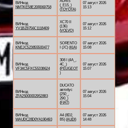
AURIS
ВИНкод
07 август 2026
(_E15_)
NMTKE58E20R069758
15:13
(
TOYOTA
)
XC70 II
ВИНкод
07 август 2026
(136)
YV1BZ8756C1118409
15:12
(
VOLVO
)
ВИНкод
SORENTO
07 август 2026
KNEJC523855500477
I (JC) (
KIA
)
15:08
308 I (4A_,
ВИНкод
4C_)
07 август 2026
VF34C5FXC55338624
(
PEUGEOT
15:07
)
DUCATO
автобус
ВИНкод
07 август 2026
(250_,
ZFA25000002952883
15:04
290_)
(
FIAT
)
ВИНкод
A4 (8D2,
07 август 2026
WAUDC28D0YA190493
B5) (
AUDI
)
14:48