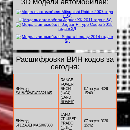
3D модели автомобилей:
Расшифровки ВИН кодов за
сегодня:
RANGE
ROVER
ВИНкод
SPORT
07 август 2026
SALWR2VF4FA521145
(L494)
15:49
(
LAND
ROVER
)
LAND
CRUISER
ВИНкод
07 август 2026
PRADO
5TDZA3EHXAS007380
15:42
(_J15_)