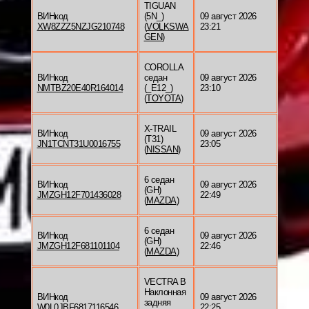
TIGUAN
ВИНкод
(5N_)
09 август 2026
XW8ZZZ5NZJG210748
(
VOLKSWA
23:21
GEN
)
COROLLA
ВИНкод
седан
09 август 2026
NMTBZ20E40R164014
(_E12_)
23:10
(
TOYOTA
)
X-TRAIL
ВИНкод
09 август 2026
(T31)
JN1TCNT31U0016755
23:05
(
NISSAN
)
6 седан
ВИНкод
09 август 2026
(GH)
JMZGH12F701436028
22:49
(
MAZDA
)
6 седан
ВИНкод
09 август 2026
(GH)
JMZGH12F681101104
22:46
(
MAZDA
)
VECTRA B
Наклонная
ВИНкод
09 август 2026
задняя
W0L0JBF6817116546
22:25