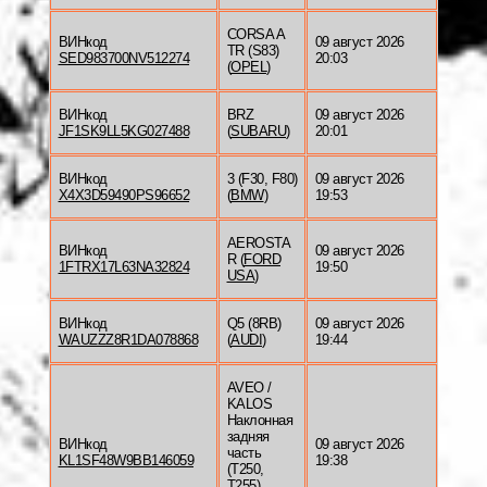
CORSA A
ВИНкод
09 август 2026
TR (S83)
SED983700NV512274
20:03
(
OPEL
)
ВИНкод
BRZ
09 август 2026
JF1SK9LL5KG027488
(
SUBARU
)
20:01
ВИНкод
3 (F30, F80)
09 август 2026
X4X3D59490PS96652
(
BMW
)
19:53
AEROSTA
ВИНкод
09 август 2026
R (
FORD
1FTRX17L63NA32824
19:50
USA
)
ВИНкод
Q5 (8RB)
09 август 2026
WAUZZZ8R1DA078868
(
AUDI
)
19:44
AVEO /
KALOS
Наклонная
задняя
ВИНкод
09 август 2026
часть
KL1SF48W9BB146059
19:38
(T250,
T255)