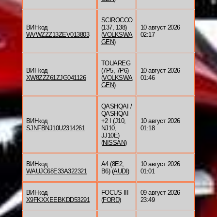
SCIROCCO
ВИНкод
(137, 138)
10 август 2026
WVWZZZ13ZEV013803
(
VOLKSWA
02:17
GEN
)
TOUAREG
ВИНкод
(7P5, 7P6)
10 август 2026
XW8ZZZ61ZJG041126
(
VOLKSWA
01:46
GEN
)
QASHQAI /
QASHQAI
ВИНкод
+2 I (J10,
10 август 2026
SJNFBNJ10U2314261
NJ10,
01:18
JJ10E)
(
NISSAN
)
ВИНкод
A4 (8E2,
10 август 2026
WAUJC68E33A322321
B6) (
AUDI
)
01:01
ВИНкод
FOCUS III
09 август 2026
X9FKXXEEBKDD53291
(
FORD
)
23:49