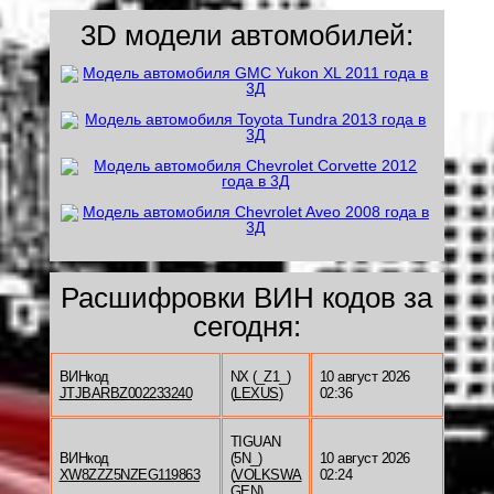
3D модели автомобилей:
Расшифровки ВИН кодов за
сегодня:
ВИНкод
NX (_Z1_)
10 август 2026
JTJBARBZ002233240
(
LEXUS
)
02:36
TIGUAN
ВИНкод
(5N_)
10 август 2026
XW8ZZZ5NZEG119863
(
VOLKSWA
02:24
GEN
)