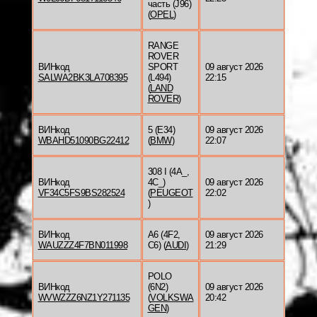
часть (J96)
(
OPEL
)
RANGE
ROVER
ВИНкод
SPORT
09 август 2026
SALWA2BK3LA708395
(L494)
22:15
(
LAND
ROVER
)
ВИНкод
5 (E34)
09 август 2026
WBAHD51090BG22412
(
BMW
)
22:07
308 I (4A_,
ВИНкод
4C_)
09 август 2026
VF34C5FS9BS282524
(
PEUGEOT
22:02
)
ВИНкод
A6 (4F2,
09 август 2026
WAUZZZ4F7BN011998
C6) (
AUDI
)
21:29
POLO
ВИНкод
(6N2)
09 август 2026
WVWZZZ6NZ1Y271135
(
VOLKSWA
20:42
GEN
)