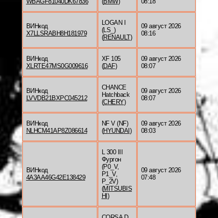
WBAGF81040DK67836
(
BMW
)
08:18
LOGAN I
ВИНкод
09 август 2026
(LS_)
X7LLSRABH8H181979
08:16
(
RENAULT
)
ВИНкод
XF 105
09 август 2026
XLRTE47MS0G009616
(
DAF
)
08:07
CHANCE
ВИНкод
09 август 2026
Hatchback
LVVDB21BXPC045212
08:07
(
CHERY
)
ВИНкод
NF V (NF)
09 август 2026
NLHCM41AP8Z086614
(
HYUNDAI
)
08:03
L 300 III
Фургон
(P0_V,
ВИНкод
09 август 2026
P1_V,
4A3AA46G42E138429
07:48
P_2V)
(
MITSUBIS
HI
)
CORSA D