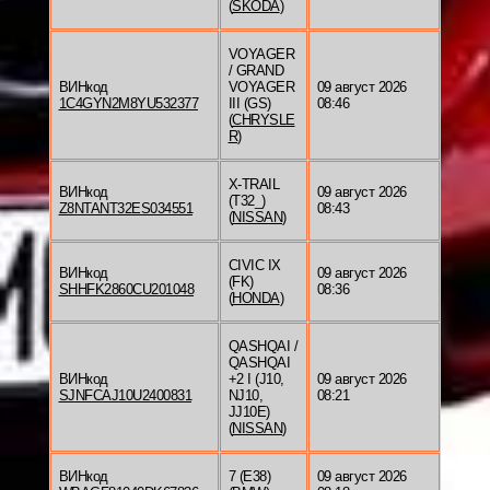
(
SKODA
)
VOYAGER
/ GRAND
ВИНкод
VOYAGER
09 август 2026
1C4GYN2M8YU532377
III (GS)
08:46
(
CHRYSLE
R
)
X-TRAIL
ВИНкод
09 август 2026
(T32_)
Z8NTANT32ES034551
08:43
(
NISSAN
)
CIVIC IX
ВИНкод
09 август 2026
(FK)
SHHFK2860CU201048
08:36
(
HONDA
)
QASHQAI /
QASHQAI
ВИНкод
+2 I (J10,
09 август 2026
SJNFCAJ10U2400831
NJ10,
08:21
JJ10E)
(
NISSAN
)
ВИНкод
7 (E38)
09 август 2026