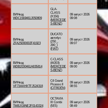
GLA-
CLASS
ВИНкод
09 август 2026
(X156)
WDC1569461J050809
09:08
(
MERCEDE
S-BENZ
)
DUCATO
автобус
ВИНкод
09 август 2026
(250_,
ZFA25000002F41923
09:07
290_)
(
FIAT
)
C-CLASS
ВИНкод
(W203)
09 август 2026
WDB2030461A835814
(
MERCEDE
09:00
S-BENZ
)
C4 Grand
ВИНкод
09 август 2026
Picasso II
VF73AAHXTFJ524318
08:55
(
CITROËN
)
OCTAVIA
ВИНкод
III Combi
09 август 2026
TMBJG9NE2F0143324
(5E5)
08:49