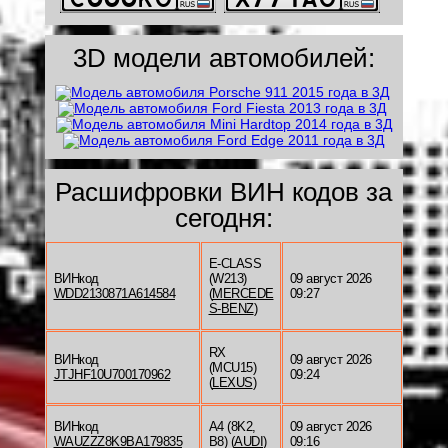
3D модели автомобилей:
Расшифровки ВИН кодов за
сегодня:
E-CLASS
ВИНкод
(W213)
09 август 2026
WDD2130871A614584
(
MERCEDE
09:27
S-BENZ
)
RX
ВИНкод
09 август 2026
(MCU15)
JTJHF10U700170962
09:24
(
LEXUS
)
ВИНкод
A4 (8K2,
09 август 2026
WAUZZZ8K9BA179835
B8) (
AUDI
)
09:16