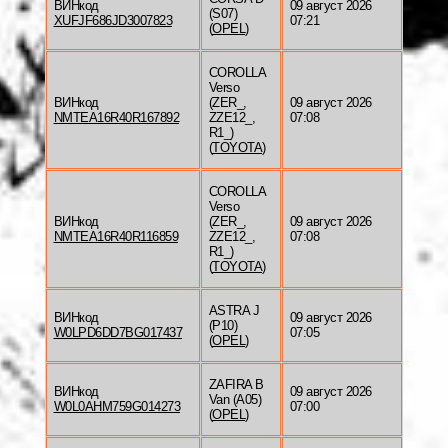
ВИНкод
09 август 2026
(S07)
XUFJF686JD3007823
07:21
(
OPEL
)
COROLLA
Verso
ВИНкод
(ZER_,
09 август 2026
NMTEA16R40R167892
ZZE12_,
07:08
R1_)
(
TOYOTA
)
COROLLA
Verso
ВИНкод
(ZER_,
09 август 2026
NMTEA16R40R116859
ZZE12_,
07:08
R1_)
(
TOYOTA
)
ASTRA J
ВИНкод
09 август 2026
(P10)
W0LPD6DD7BG017437
07:05
(
OPEL
)
ZAFIRA B
ВИНкод
09 август 2026
Van (A05)
W0L0AHM759G014273
07:00
(
OPEL
)