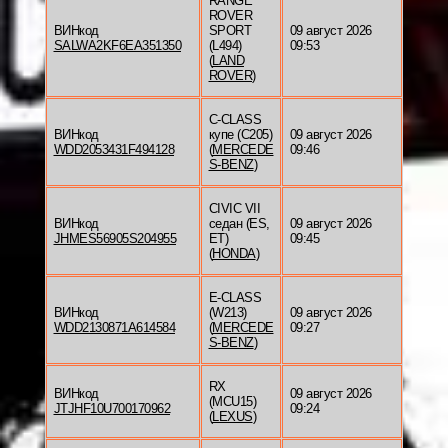
RANGE
ROVER
ВИНкод
SPORT
09 август 2026
SALWA2KF6EA351350
(L494)
09:53
(
LAND
ROVER
)
C-CLASS
ВИНкод
купе (C205)
09 август 2026
WDD2053431F494128
(
MERCEDE
09:46
S-BENZ
)
CIVIC VII
ВИНкод
седан (ES,
09 август 2026
JHMES56905S204955
ET)
09:45
(
HONDA
)
E-CLASS
ВИНкод
(W213)
09 август 2026
WDD2130871A614584
(
MERCEDE
09:27
S-BENZ
)
RX
ВИНкод
09 август 2026
(MCU15)
JTJHF10U700170962
09:24
(
LEXUS
)