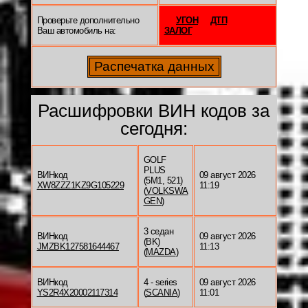
Проверьте дополнительно
УГОН
ДТП
Ваш автомобиль на:
ЗАЛОГ
Расшифровки ВИН кодов за
сегодня:
GOLF
PLUS
ВИНкод
09 август 2026
(5M1, 521)
XW8ZZZ1KZ9G105229
11:19
(
VOLKSWA
GEN
)
3 седан
ВИНкод
09 август 2026
(BK)
JMZBK127581644467
11:13
(
MAZDA
)
ВИНкод
4 - series
09 август 2026
YS2R4X20002117314
(
SCANIA
)
11:01