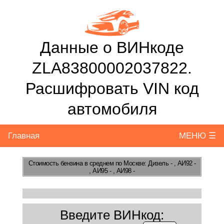
Данные о ВИНкоде
ZLA83800002037822.
Расшифровать VIN код
автомобиля
Главная
МЕНЮ ☰
Стоимость бензина
в среднем по Москве: Дизель - , АИ92 -
, АИ95 - , АИ98 -
Введите ВИНкод: