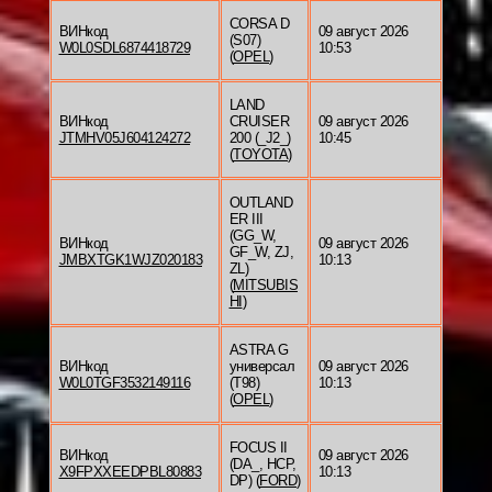
CORSA D
ВИНкод
09 август 2026
(S07)
W0L0SDL6874418729
10:53
(
OPEL
)
LAND
ВИНкод
CRUISER
09 август 2026
JTMHV05J604124272
200 (_J2_)
10:45
(
TOYOTA
)
OUTLAND
ER III
(GG_W,
ВИНкод
09 август 2026
GF_W, ZJ,
JMBXTGK1WJZ020183
10:13
ZL)
(
MITSUBIS
HI
)
ASTRA G
ВИНкод
универсал
09 август 2026
W0L0TGF3532149116
(T98)
10:13
(
OPEL
)
FOCUS II
ВИНкод
09 август 2026
(DA_, HCP,
X9FPXXEEDPBL80883
10:13
DP) (
FORD
)