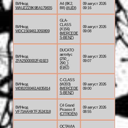
ВИНкод
A4 (8K2,
09 август 2026
WAUZZZ8K9BA179835
B8) (
AUDI
)
09:16
GLA-
CLASS
ВИНкод
09 август 2026
(X156)
WDC1569461J050809
09:08
(
MERCEDE
S-BENZ
)
DUCATO
автобус
ВИНкод
09 август 2026
(250_,
ZFA25000002F41923
09:07
290_)
(
FIAT
)
C-CLASS
ВИНкод
(W203)
09 август 2026
WDB2030461A835814
(
MERCEDE
09:00
S-BENZ
)
C4 Grand
ВИНкод
09 август 2026
Picasso II
VF73AAHXTFJ524318
08:55
(
CITROËN
)
OCTAVIA