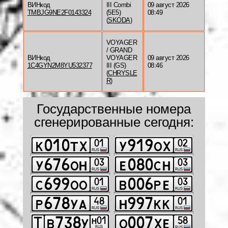
ВИНкод
III Combi
09 август 2026
TMBJG9NE2F0143324
(5E5)
08:49
(
SKODA
)
VOYAGER
/ GRAND
ВИНкод
VOYAGER
09 август 2026
1C4GYN2M8YU532377
III (GS)
08:46
(
CHRYSLE
R
)
Государственные номера
сгенерированные сегодня: