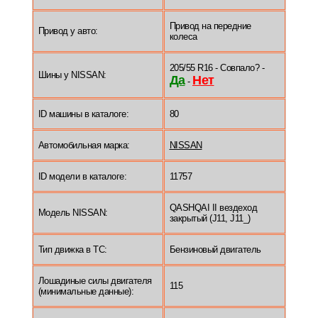
Привод на передние
Привод у авто:
колеса
205/55 R16 - Совпало? -
Шины у NISSAN:
Да
Нет
-
ID машины в каталоге:
80
Автомобильная марка:
NISSAN
ID модели в каталоге:
11757
QASHQAI II вездеход
Модель NISSAN:
закрытый (J11, J11_)
Тип движка в ТС:
Бензиновый двигатель
Лошадиные силы двигателя
115
(минимальные данные):