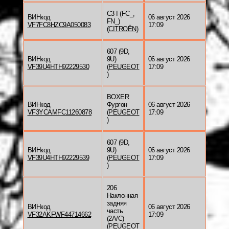
C3 I (FC_,
ВИНкод
06 август 2026
FN_)
VF7FC8HZC9A050083
17:09
(
CITROËN
)
607 (9D,
ВИНкод
9U)
06 август 2026
VF39U4HTH92229530
(
PEUGEOT
17:09
)
BOXER
ВИНкод
Фургон
06 август 2026
VF3YCAMFC11260878
(
PEUGEOT
17:09
)
607 (9D,
ВИНкод
9U)
06 август 2026
VF39U4HTH92229539
(
PEUGEOT
17:09
)
206
Наклонная
задняя
ВИНкод
06 август 2026
часть
VF32AKFWF44714662
17:09
(2A/C)
(
PEUGEOT