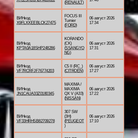
(
RENAULT
)
FOCUS III
ВИНкод
06 август 2026
Turnier
X9FLXXEEBLCK27475
17:34
(
FORD
)
KORANDO
ВИНкод
(CK)
06 август 2026
KPTA0A18SHP248286
(
SSANGYO
17:31
NG
)
ВИНкод
C5 II (RC_)
06 август 2026
VF7RCRFJF76774203
(
CITROËN
)
17:27
MAXIMA /
ВИНкод
MAXIMA
06 август 2026
JN1CAUA33Z0180345
QX V (A33)
17:22
(
NISSAN
)
307 SW
ВИНкод
(3H)
06 август 2026
VF33HRHSB82709278
(
PEUGEOT
17:10
)