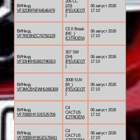
206 CC
ВИНкод
(2D)
06 август 2026
VF32DRFNF44546478
(
PEUGEOT
17:10
)
C5 II Break
ВИНкод
06 август 2026
(RE_)
VF7RE9HZC76750128
17:10
(
CITROËN
)
307 SW
ВИНкод
(3H)
06 август 2026
VF33HRHSB82796553
(
PEUGEOT
17:10
)
3008 SUV
ВИНкод
(M_)
06 август 2026
VF3MCBHZWHL066309
(
PEUGEOT
17:10
)
C4
ВИНкод
06 август 2026
CACTUS
VF70BBHY3JE525706
17:10
(
CITROËN
)
C4
ВИНкод
06 август 2026
CACTUS
VF70BBHYBGE576641
17:10