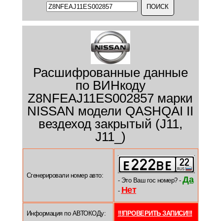
Расшифрованные данные
по ВИНкоду
Z8NFEAJ11ES002857 марки
NISSAN модели QASHQAI II
вездеход закрытый (J11,
J11_)
Сгенерировали номер авто:
Да
- Это Ваш гос номер? -
Нет
-
Информация по АВТОКОДу:
!!!ПРОВЕРИТЬ ЗАПИСИ!!!