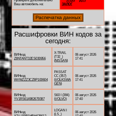
Проверьте дополнительно
УГОН
ДТП
Ваш автомобиль на:
ЗАЛОГ
Расшифровки ВИН кодов за
сегодня:
X-TRAIL
ВИНкод
06 август 2026
(T32_)
Z8NTANT32ES030956
17:41
(
NISSAN
)
PASSAT
ВИНкод
CC (357)
06 август 2026
WVWZZZ3CZ8P100604
(
VOLKSWA
17:41
GEN
)
ВИНкод
S60 I (384)
06 август 2026
YV1RS614982679387
(
VOLVO
)
17:40
LOGAN I
ВИНкод
06 август 2026
(LS_)
X7LLSRB1HBH428612
17:40