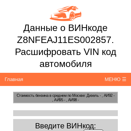
Данные о ВИНкоде
Z8NFEAJ11ES002857.
Расшифровать VIN код
автомобиля
Главная
МЕНЮ ☰
Стоимость бензина
в среднем по Москве: Дизель - , АИ92 -
, АИ95 - , АИ98 -
Введите ВИНкод: