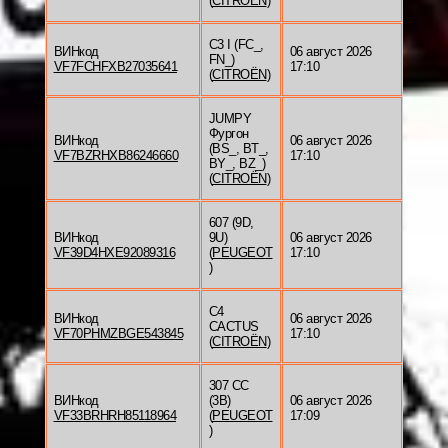
(
CITROËN
)
C3 I (FC_,
ВИНкод
06 август 2026
FN_)
VF7FCHFXB27035641
17:10
(
CITROËN
)
JUMPY
Фургон
ВИНкод
06 август 2026
(BS_, BT_,
VF7BZRHXB86246660
17:10
BY_, BZ_)
(
CITROËN
)
607 (9D,
ВИНкод
9U)
06 август 2026
VF39D4HXE92089316
(
PEUGEOT
17:10
)
C4
ВИНкод
06 август 2026
CACTUS
VF70PHMZBGE543845
17:10
(
CITROËN
)
307 CC
ВИНкод
(3B)
06 август 2026
VF33BRHRH85118964
(
PEUGEOT
17:09
)