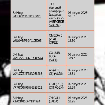
T1 c
бортовой
платформо
ВИНкод
06 август 2026
й/ходовая
WDB6023271P358423
18:57
часть (602)
(
MERCEDE
S-BENZ
)
OMEGA B
ВИНкод
06 август 2026
(V94)
W0L0VBP69Y1105995
18:50
(
OPEL
)
Q3 (8UB,
ВИНкод
06 август 2026
8UG)
WAUZZZ8U6ER003574
18:47
(
AUDI
)
ВИНкод
A6 (4F2,
06 август 2026
WAUZZZ4F38N056266
C6) (
AUDI
)
18:31
ВИНкод
C5 II (RC_)
06 август 2026
VF7RCRHRH76828921
(
CITROËN
)
18:29
ВИНкод
ZHIGULI
06 август 2026
XTA219110FY194924
(
LADA
)
18:25