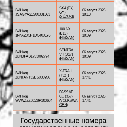
SX4 (EY,
ВИНкод
06 август 2026
GY)
JSAGYA21S00331563
18:13
(
SUZUKI
)
100 NX
ВИНкод
06 август 2026
(B13)
1N4AZ0CP1DC400176
18:09
(
NISSAN
)
SENTRA
ВИНкод
06 август 2026
VII (B17)
Z8NBFAB1753092794
18:09
(
NISSAN
)
X-TRAIL
ВИНкод
06 август 2026
(T32_)
Z8NTANT32ES030956
17:41
(
NISSAN
)
PASSAT
ВИНкод
CC (357)
06 август 2026
WVWZZZ3CZ8P100604
(
VOLKSWA
17:41
GEN
)
Государственные номера