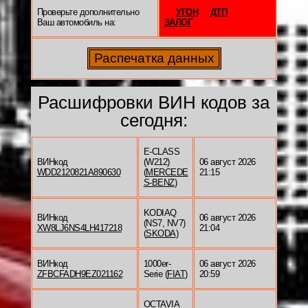
Проверьте дополнительно
УГОН
ДТП
Ваш автомобиль на:
ЗАЛОГ
Расшифровки ВИН кодов за
сегодня:
E-CLASS
ВИНкод
(W212)
06 август 2026
WDD2120821A890630
(
MERCEDE
21:15
S-BENZ
)
KODIAQ
ВИНкод
06 август 2026
(NS7, NV7)
XW8LJ6NS4LH417218
21:04
(
SKODA
)
ВИНкод
1000er-
06 август 2026
ZFBCFADH9EZ021162
Serie (
FIAT
)
20:59
OCTAVIA