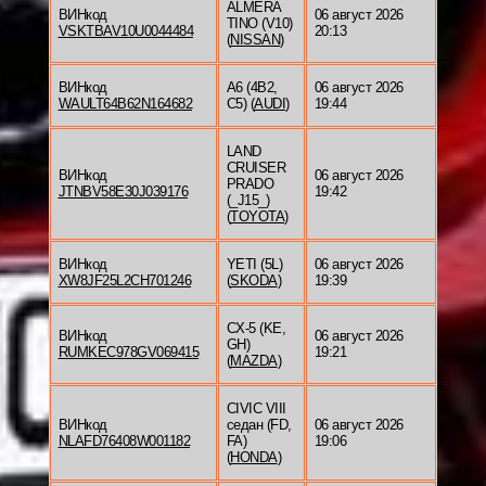
ALMERA
ВИНкод
06 август 2026
TINO (V10)
VSKTBAV10U0044484
20:13
(
NISSAN
)
ВИНкод
A6 (4B2,
06 август 2026
WAULT64B62N164682
C5) (
AUDI
)
19:44
LAND
CRUISER
ВИНкод
06 август 2026
PRADO
JTNBV58E30J039176
19:42
(_J15_)
(
TOYOTA
)
ВИНкод
YETI (5L)
06 август 2026
XW8JF25L2CH701246
(
SKODA
)
19:39
CX-5 (KE,
ВИНкод
06 август 2026
GH)
RUMKEC978GV069415
19:21
(
MAZDA
)
CIVIC VIII
ВИНкод
седан (FD,
06 август 2026
NLAFD76408W001182
FA)
19:06
(
HONDA
)