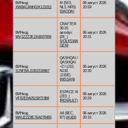
ВИНкод
III (5E3,
06 август 2026
XW8AC4NH0JK121011
NL3, NR3)
20:59
(
SKODA
)
CRAFTER
30-35
ВИНкод
автобус
06 август 2026
WV1ZZZ2EZA6007836
(2E_)
20:31
(
VOLKSWA
GEN
)
QASHQAI /
QASHQAI
ВИНкод
+2 I (J10,
06 август 2026
SJNFBAJ1002318967
NJ10,
20:30
JJ10E)
(
NISSAN
)
ESPACE III
ВИНкод
06 август 2026
(JE0_)
VF8JE0A0515972388
20:29
(
RENAULT
)
ВИНкод
A4 (8EC,
06 август 2026
WAUZZZ8E76A078485
B7) (
AUDI
)
20:16