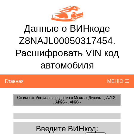
Данные о ВИНкоде
Z8NAJL00050317454.
Расшифровать VIN код
автомобиля
Главная
МЕНЮ ☰
Стоимость бензина
в среднем по Москве: Дизель - , АИ92 -
, АИ95 - , АИ98 -
Введите ВИНкод: