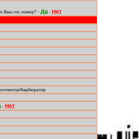
Да
Нет
о Ваш гос номер? -
-
коллектор/Карбюратор
а
а
Нет
-