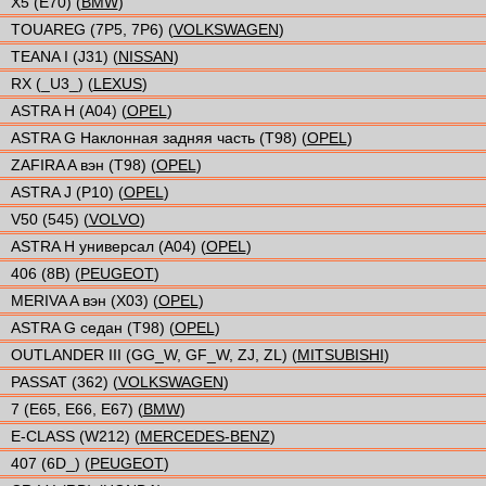
X5 (E70) (
BMW
)
TOUAREG (7P5, 7P6) (
VOLKSWAGEN
)
TEANA I (J31) (
NISSAN
)
RX (_U3_) (
LEXUS
)
ASTRA H (A04) (
OPEL
)
ASTRA G Наклонная задняя часть (T98) (
OPEL
)
ZAFIRA A вэн (T98) (
OPEL
)
ASTRA J (P10) (
OPEL
)
V50 (545) (
VOLVO
)
ASTRA H универсал (A04) (
OPEL
)
406 (8B) (
PEUGEOT
)
MERIVA A вэн (X03) (
OPEL
)
ASTRA G седан (T98) (
OPEL
)
OUTLANDER III (GG_W, GF_W, ZJ, ZL) (
MITSUBISHI
)
PASSAT (362) (
VOLKSWAGEN
)
7 (E65, E66, E67) (
BMW
)
E-CLASS (W212) (
MERCEDES-BENZ
)
407 (6D_) (
PEUGEOT
)