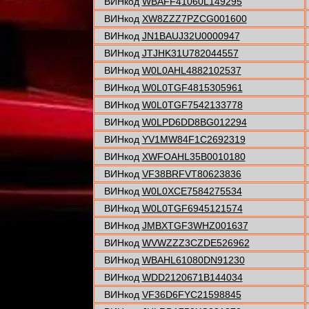
ВИНкод
WBAFF41060L149295
ВИНкод
XW8ZZZ7PZCG001600
ВИНкод
JN1BAUJ32U0000947
ВИНкод
JTJHK31U782044557
ВИНкод
W0L0AHL4882102537
ВИНкод
W0L0TGF4815305961
ВИНкод
W0L0TGF7542133778
ВИНкод
W0LPD6DD8BG012294
ВИНкод
YV1MW84F1C2692319
ВИНкод
XWFOAHL35B0010180
ВИНкод
VF38BRFVT80623836
ВИНкод
W0L0XCE7584275534
ВИНкод
W0L0TGF6945121574
ВИНкод
JMBXTGF3WHZ001637
ВИНкод
WVWZZZ3CZDE526962
ВИНкод
WBAHL61080DN91230
ВИНкод
WDD2120671B144034
ВИНкод
VF36D6FYC21598845