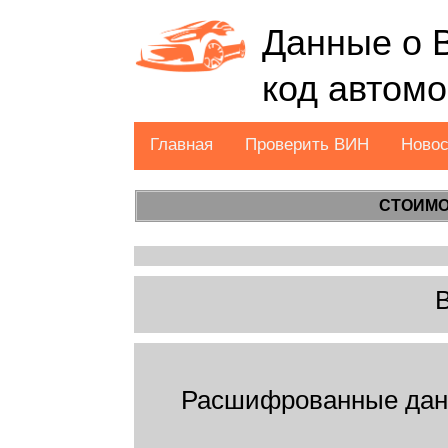
Данные о 
код автом
Главная
Проверить ВИН
Ново
СТОИМО
Расшифрованные да