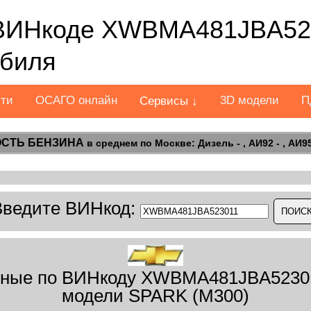
ВИНкоде XWBMA481JBA523
обиля
сти
ОСАГО онлайн
3D модели
П
Сервисы ↓
СТЬ БЕНЗИНА
в среднем по Москве: Дизель - , АИ92 - , АИ95 
Введите ВИНкод:
нные по ВИНкоду XWBMA481JBA5230
модели SPARK (M300)