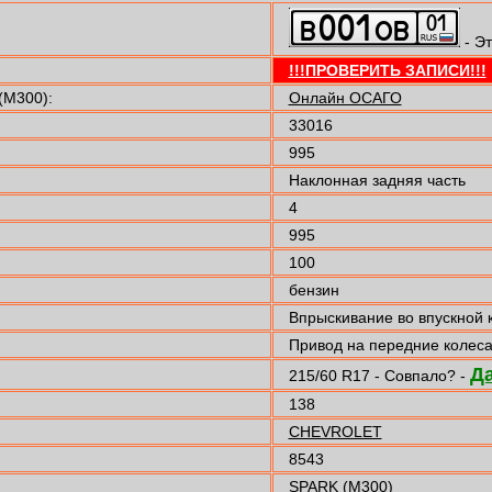
- Эт
!!!ПРОВЕРИТЬ ЗАПИСИ!!!
(M300):
Онлайн ОСАГО
33016
995
Наклонная задняя часть
4
995
100
бензин
Впрыскивание во впускной 
Привод на передние колес
Д
215/60 R17 - Совпало? -
138
CHEVROLET
8543
SPARK (M300)