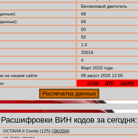
Бензиновый двигатель
анные):
68
данные):
68
50
50
1.0
33016
4
Март 2010 года
 на нашем сайте:
08 август 2026 12:05
а:
УГОН
ДТП
ЗАЛОГ
Расшифровки ВИН кодов за сегодня:
OCTAVIA II Combi (1Z5) (
SKODA
)