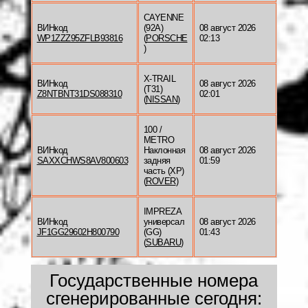
CAYENNE
ВИНкод
(92A)
08 август 2026
WP1ZZZ95ZFLB93816
(
PORSCHE
02:13
)
X-TRAIL
ВИНкод
08 август 2026
(T31)
Z8NTBNT31DS088310
02:01
(
NISSAN
)
100 /
METRO
ВИНкод
Наклонная
08 август 2026
SAXXCHWS8AV800603
задняя
01:59
часть (XP)
(
ROVER
)
IMPREZA
ВИНкод
универсал
08 август 2026
JF1GG29602H800790
(GG)
01:43
(
SUBARU
)
Государственные номера
сгенерированные сегодня: