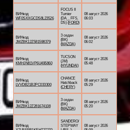
FOCUS II
ВИНкод
Turnier
08 август 2026
WF0SXXGCDS8L23526
(DA_, FFS,
06:03
DS) (
FORD
)
3 седан
ВИНкод
08 август 2026
(BK)
JMZBK12Z581598379
06:02
(
MAZDA
)
TUCSON
ВИНкод
08 август 2026
(JM)
KMHJN81VP6U495860
05:48
(
HYUNDAI
)
CHANCE
ВИНкод
08 август 2026
Hatchback
LVVDB21B2PC033300
05:29
(
CHERY
)
3 седан
ВИНкод
08 август 2026
(BK)
JMZBK12Z281674108
05:20
(
MAZDA
)
SANDERO/
ВИНкод
STEPWAY
08 август 2026
X7LBSRB1KEH727270
I (BS_)
05:09