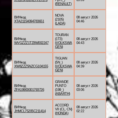
(
RENAULT
)
NOVA
ВИНкод
08 август 2026
(2105)
XTA21154094783651
04:46
(
LADA
)
TOURAN
ВИНкод
(1T3)
08 август 2026
WVGZZZ1TZ8W002247
(
VOLKSWA
04:43
GEN
)
TIGUAN
ВИНкод
(5N_)
08 август 2026
XW8ZZZ5NZCG104155
(
VOLKSWA
04:39
GEN
)
GRANDE
ВИНкод
PUNTO
08 август 2026
ZFA19900001793726
(199_)
03:06
(
ABARTH
)
ACCORD
ВИНкод
08 август 2026
VII (CL, CN)
JHMCL75205C211414
02:22
(
HONDA
)