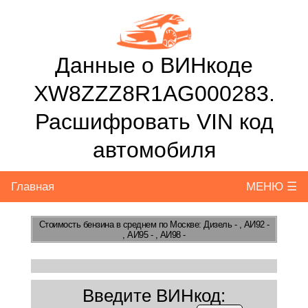
Данные о ВИНкоде
XW8ZZZ8R1AG000283.
Расшифровать VIN код
автомобиля
Главная
МЕНЮ ☰
Стоимость бензина
в среднем по Москве: Дизель - , АИ92 -
, АИ95 - , АИ98 -
Введите ВИНкод: