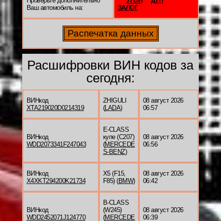
Проверьте дополнительно
УГОН
ДТП
Ваш автомобиль на:
ЗАЛОГ
Расшифровки ВИН кодов за
сегодня:
ВИНкод
ZHIGULI
08 август 2026
XTA219020D0214319
(
LADA
)
06:57
E-CLASS
ВИНкод
купе (C207)
08 август 2026
WDD2073341F247043
(
MERCEDE
06:56
S-BENZ
)
ВИНкод
X5 (F15,
08 август 2026
X4XKT294200K21734
F85) (
BMW
)
06:42
B-CLASS
ВИНкод
(W245)
08 август 2026
WDD2452071J124770
(
MERCEDE
06:39