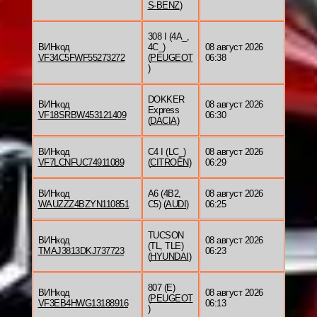
S-BENZ
)
308 I (4A_,
ВИНкод
4C_)
08 август 2026
VF34C5FWF55273272
(
PEUGEOT
06:38
)
DOKKER
ВИНкод
08 август 2026
Express
VF18SRBW453121409
06:30
(
DACIA
)
ВИНкод
C4 I (LC_)
08 август 2026
VF7LCNFUC74911089
(
CITROËN
)
06:29
ВИНкод
A6 (4B2,
08 август 2026
WAUZZZ4BZYN110851
C5) (
AUDI
)
06:25
TUCSON
ВИНкод
08 август 2026
(TL, TLE)
TMAJ3813DKJ737723
06:23
(
HYUNDAI
)
807 (E)
ВИНкод
08 август 2026
(
PEUGEOT
VF3EB4HWG13188916
06:13
)