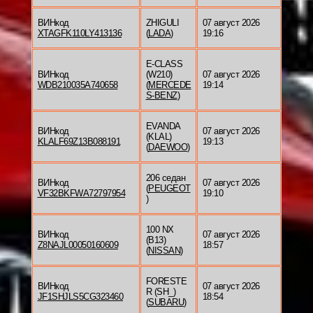
ВИНкод
ZHIGULI
07 август 2026
XTAGFK110LY413136
(
LADA
)
19:16
E-CLASS
ВИНкод
(W210)
07 август 2026
WDB210035A740658
(
MERCEDE
19:14
S-BENZ
)
EVANDA
ВИНкод
07 август 2026
(KLAL)
KLALF69Z13B088191
19:13
(
DAEWOO
)
206 седан
ВИНкод
07 август 2026
(
PEUGEOT
VF32BKFWA72797954
19:10
)
100 NX
ВИНкод
07 август 2026
(B13)
Z8NAJL00050160609
18:57
(
NISSAN
)
FORESTE
ВИНкод
07 август 2026
R (SH_)
JF1SHJLS5CG323460
18:54
(
SUBARU
)