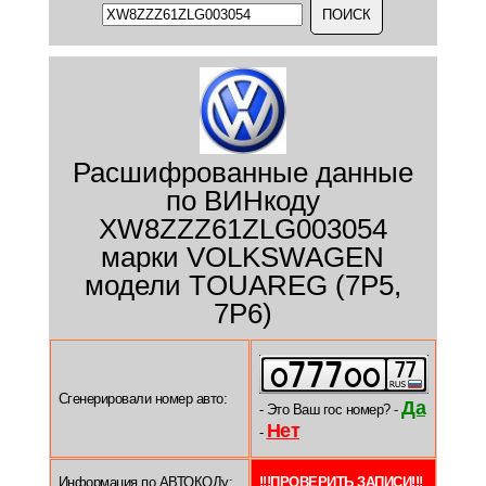
Расшифрованные данные
по ВИНкоду
XW8ZZZ61ZLG003054
марки VOLKSWAGEN
модели TOUAREG (7P5,
7P6)
Сгенерировали номер авто:
Да
- Это Ваш гос номер? -
Нет
-
Информация по АВТОКОДу:
!!!ПРОВЕРИТЬ ЗАПИСИ!!!