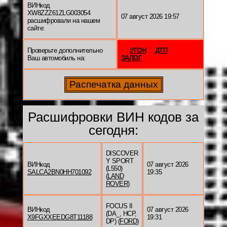
ВИНкод
XW8ZZZ61ZLG003054
07 август 2026 19:57
расшифровали на нашем
сайте:
Проверьте дополнительно
УГОН
ДТП
Ваш автомобиль на:
ЗАЛОГ
Расшифровки ВИН кодов за
сегодня:
DISCOVER
Y SPORT
ВИНкод
07 август 2026
(L550)
SALCA2BN0HH701092
19:35
(
LAND
ROVER
)
FOCUS II
ВИНкод
07 август 2026
(DA_, HCP,
X9FGXXEEDG8T11188
19:31
DP) (
FORD
)