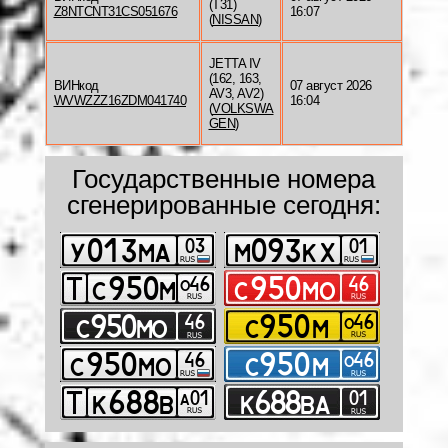
(T31)
Z8NTCNT31CS051676
16:07
(
NISSAN
)
JETTA IV
(162, 163,
ВИНкод
07 август 2026
AV3, AV2)
WVWZZZ16ZDM041740
16:04
(
VOLKSWA
GEN
)
Государственные номера
сгенерированные сегодня: