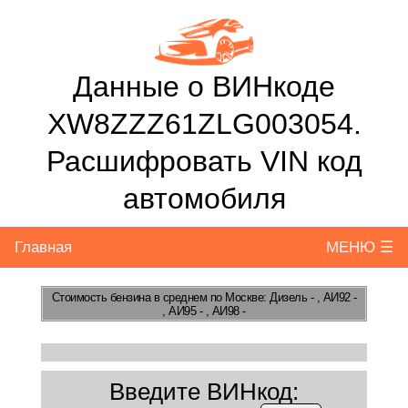
Данные о ВИНкоде
XW8ZZZ61ZLG003054.
Расшифровать VIN код
автомобиля
Главная
МЕНЮ ☰
Стоимость бензина
в среднем по Москве: Дизель - , АИ92 -
, АИ95 - , АИ98 -
Введите ВИНкод: