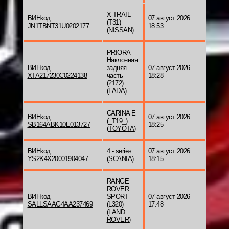
X-TRAIL
ВИНкод
07 август 2026
(T31)
JN1TBNT31U0202177
18:53
(
NISSAN
)
PRIORA
Наклонная
ВИНкод
задняя
07 август 2026
XTA217230C0224138
часть
18:28
(2172)
(
LADA
)
CARINA E
ВИНкод
07 август 2026
(_T19_)
SB164ABK10E013727
18:25
(
TOYOTA
)
ВИНкод
4 - series
07 август 2026
YS2K4X20001904047
(
SCANIA
)
18:15
RANGE
ROVER
ВИНкод
SPORT
07 август 2026
SALLSAAG4AA237469
(L320)
17:48
(
LAND
ROVER
)