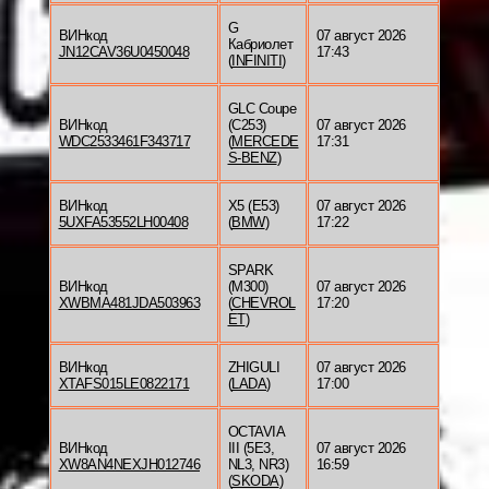
G
ВИНкод
07 август 2026
Кабриолет
JN12CAV36U0450048
17:43
(
INFINITI
)
GLC Coupe
ВИНкод
(C253)
07 август 2026
WDC2533461F343717
(
MERCEDE
17:31
S-BENZ
)
ВИНкод
X5 (E53)
07 август 2026
5UXFA53552LH00408
(
BMW
)
17:22
SPARK
ВИНкод
(M300)
07 август 2026
XWBMA481JDA503963
(
CHEVROL
17:20
ET
)
ВИНкод
ZHIGULI
07 август 2026
XTAFS015LE0822171
(
LADA
)
17:00
OCTAVIA
ВИНкод
III (5E3,
07 август 2026
XW8AN4NEXJH012746
NL3, NR3)
16:59
(
SKODA
)