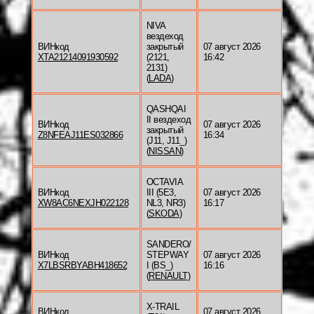
NIVA
вездеход
ВИНкод
закрытый
07 август 2026
XTA21214091930592
(2121,
16:42
2131)
(
LADA
)
QASHQAI
II вездеход
ВИНкод
07 август 2026
закрытый
Z8NFEAJ11ES032866
16:34
(J11, J11_)
(
NISSAN
)
OCTAVIA
ВИНкод
III (5E3,
07 август 2026
XW8AC6NEXJH022128
NL3, NR3)
16:17
(
SKODA
)
SANDERO/
ВИНкод
STEPWAY
07 август 2026
X7LBSRBYABH418652
I (BS_)
16:16
(
RENAULT
)
X-TRAIL
ВИНкод
07 август 2026