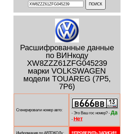
Расшифрованные данные
по ВИНкоду
XW8ZZZ61ZFG045239
марки VOLKSWAGEN
модели TOUAREG (7P5,
7P6)
Сгенерировали номер авто:
Да
- Это Ваш гос номер? -
Нет
-
Информация по АВТОКОДу:
!!!ПРОВЕРИТЬ ЗАПИСИ!!!