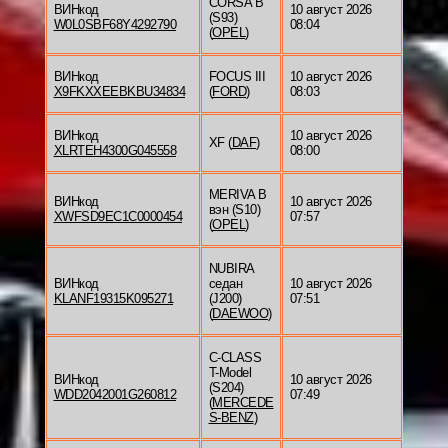
CORSA B
ВИНкод
10 август 2026
(S93)
W0L0SBF68Y4292790
08:04
(
OPEL
)
ВИНкод
FOCUS III
10 август 2026
X9FKXXEEBKBU34834
(
FORD
)
08:03
ВИНкод
10 август 2026
XF (
DAF
)
XLRTEH4300G045558
08:00
MERIVA B
ВИНкод
10 август 2026
вэн (S10)
XWFSD9EC1C0000454
07:57
(
OPEL
)
NUBIRA
ВИНкод
седан
10 август 2026
KLANF19315K095271
(J200)
07:51
(
DAEWOO
)
C-CLASS
T-Model
ВИНкод
10 август 2026
(S204)
WDD2042001G260812
07:49
(
MERCEDE
S-BENZ
)