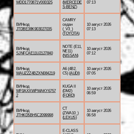
WDD1770871V000325
(
MERCEDE
07:13
S-BENZ
)
CAMRY
ВИНкод
седан
10 август 2026
JTDBE38K903027035
(_V3_)
07:13
(
TOYOTA
)
NOTE (E11,
ВИНкод
10 август 2026
NE11)
SJNFCAE11U2127840
07:12
(
NISSAN
)
ВИНкод
A6 (4B2,
10 август 2026
WAUZZZ4BZXN084219
C5) (
AUDI
)
07:05
ВИНкод
KUGA II
10 август 2026
WF0AXXWPMAKY6757
(DM2)
06:59
2
(
FORD
)
CT
ВИНкод
10 август 2026
(ZWA10_)
JTHKD5BH5C2099998
06:58
(
LEXUS
)
E-CLASS