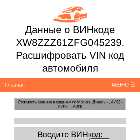
Данные о ВИНкоде
XW8ZZZ61ZFG045239.
Расшифровать VIN код
автомобиля
Главная
МЕНЮ ☰
Стоимость бензина
в среднем по Москве: Дизель - , АИ92 -
, АИ95 - , АИ98 -
Введите ВИНкод: