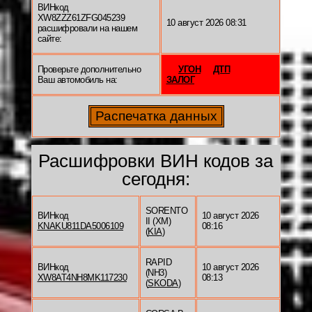
ВИНкод
XW8ZZZ61ZFG045239
10 август 2026 08:31
расшифровали на нашем
сайте:
Проверьте дополнительно
УГОН
ДТП
Ваш автомобиль на:
ЗАЛОГ
Расшифровки ВИН кодов за
сегодня:
SORENTO
ВИНкод
10 август 2026
II (XM)
KNAKU811DA5006109
08:16
(
KIA
)
RAPID
ВИНкод
10 август 2026
(NH3)
XW8AT4NH8MK117230
08:13
(
SKODA
)