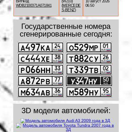
ВИНкод
(W210)
10 август 2026
WDB2100371A071841
(
MERCEDE
06:50
S-BENZ
)
Государственные номера
сгенерированные сегодня:
3D модели автомобилей: