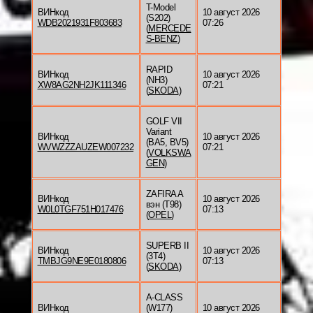
T-Model
ВИНкод
10 август 2026
(S202)
WDB2021931F803683
07:26
(
MERCEDE
S-BENZ
)
RAPID
ВИНкод
10 август 2026
(NH3)
XW8AG2NH2JK111346
07:21
(
SKODA
)
GOLF VII
Variant
ВИНкод
10 август 2026
(BA5, BV5)
WVWZZZAUZEW007232
07:21
(
VOLKSWA
GEN
)
ZAFIRA A
ВИНкод
10 август 2026
вэн (T98)
W0L0TGF751H017476
07:13
(
OPEL
)
SUPERB II
ВИНкод
10 август 2026
(3T4)
TMBJG9NE9E0180806
07:13
(
SKODA
)
A-CLASS
ВИНкод
(W177)
10 август 2026