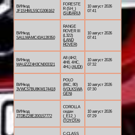
FORESTE
ВИНкод
10 август 2026
R (SH_)
JF1SHMLS5CG306162
07:41
(
SUBARU
)
RANGE
ROVER III
ВИНкод
10 август 2026
(L322)
SALLMAMC43A128350
07:41
(
LAND
ROVER
)
A8 (4H2,
ВИНкод
10 август 2026
4H8, 4HC,
WAUZZZ4H3CN003321
07:32
4HL) (
AUDI
)
POLO
ВИНкод
(86C, 80)
10 август 2026
3VWC57BU8KM174418
(
VOLKSWA
07:30
GEN
)
COROLLA
ВИНкод
седан
10 август 2026
JTDBZ28E200157772
(_E12_)
07:29
(
TOYOTA
)
C-CLASS