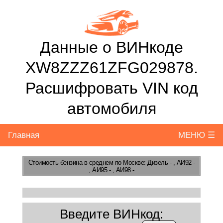
Данные о ВИНкоде
XW8ZZZ61ZFG029878.
Расшифровать VIN код
автомобиля
Главная
МЕНЮ ☰
Стоимость бензина
в среднем по Москве: Дизель - , АИ92 -
, АИ95 - , АИ98 -
Введите ВИНкод: