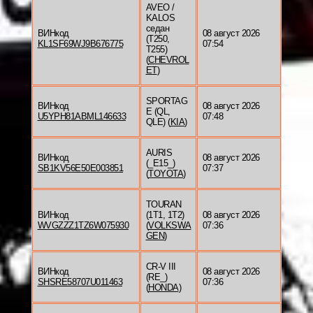
AVEO /
KALOS
седан
ВИНкод
08 август 2026
(T250,
KL1SF69WJ9B676775
07:54
T255)
(
CHEVROL
ET
)
SPORTAG
ВИНкод
08 август 2026
E (QL,
U5YPH81ABML146633
07:48
QLE) (
KIA
)
AURIS
ВИНкод
08 август 2026
(_E15_)
SB1KV56E50E003851
07:37
(
TOYOTA
)
TOURAN
ВИНкод
(1T1, 1T2)
08 август 2026
WVGZZZ1TZ6W075930
(
VOLKSWA
07:36
GEN
)
CR-V III
ВИНкод
08 август 2026
(RE_)
SHSRE58707U011463
07:36
(
HONDA
)