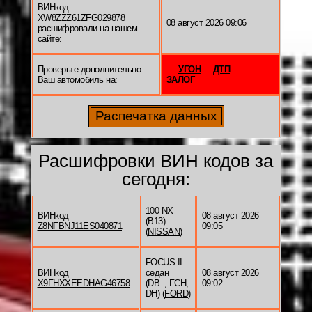
ВИНкод
XW8ZZZ61ZFG029878
08 август 2026 09:06
расшифровали на нашем
сайте:
Проверьте дополнительно
УГОН
ДТП
Ваш автомобиль на:
ЗАЛОГ
Расшифровки ВИН кодов за
сегодня:
100 NX
ВИНкод
08 август 2026
(B13)
Z8NFBNJ11ES040871
09:05
(
NISSAN
)
FOCUS II
ВИНкод
седан
08 август 2026
X9FHXXEEDHAG46758
(DB_, FCH,
09:02
DH) (
FORD
)