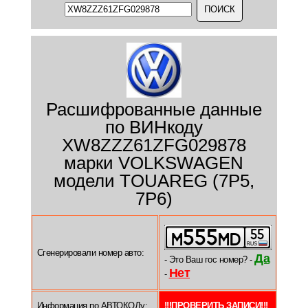
Расшифрованные данные
по ВИНкоду
XW8ZZZ61ZFG029878
марки VOLKSWAGEN
модели TOUAREG (7P5,
7P6)
Сгенерировали номер авто:
Да
- Это Ваш гос номер? -
Нет
-
Информация по АВТОКОДу:
!!!ПРОВЕРИТЬ ЗАПИСИ!!!