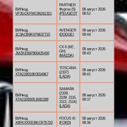
PARTNER
ВИНкод
Фургон (5)
08 август 2026
VF3GCKFWC96261321
(
PEUGEOT
08:52
)
ВИНкод
AVENGER
08 август 2026
1C3ACB6K07N637715
(
DODGE
)
08:44
CX-5 (KE,
ВИНкод
08 август 2026
GH)
JMZKE897800425430
08:43
(
MAZDA
)
TOSCANA
ВИНкод
08 август 2026
(2107)
XTA219010K0554967
08:41
(
LADA
)
SAMARA
(2108,
ВИНкод
08 август 2026
2109, 2115,
XTA210930S1682188
08:37
2113, 2114)
(
LADA
)
ВИНкод
FOCUS III
08 август 2026
X9FKXXEEBKCR75720
(
FORD
)
08:36