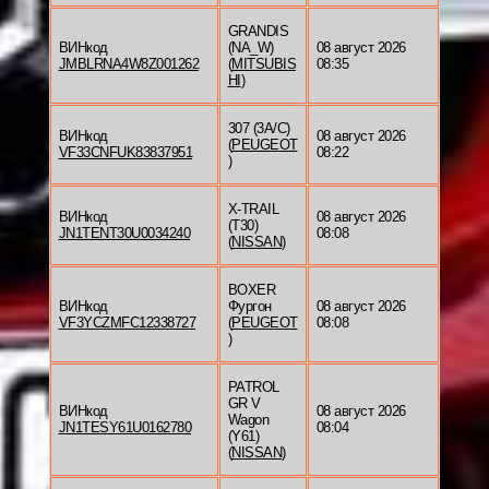
GRANDIS
ВИНкод
(NA_W)
08 август 2026
JMBLRNA4W8Z001262
(
MITSUBIS
08:35
HI
)
307 (3A/C)
ВИНкод
08 август 2026
(
PEUGEOT
VF33CNFUK83837951
08:22
)
X-TRAIL
ВИНкод
08 август 2026
(T30)
JN1TENT30U0034240
08:08
(
NISSAN
)
BOXER
ВИНкод
Фургон
08 август 2026
VF3YCZMFC12338727
(
PEUGEOT
08:08
)
PATROL
GR V
ВИНкод
08 август 2026
Wagon
JN1TESY61U0162780
08:04
(Y61)
(
NISSAN
)