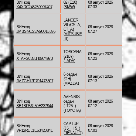
ВИНкод
02 (E10)
08 август 2026
X4XDC243250007407
(
BMW
)
07:33
LANCER
VII (CS_A,
ВИНкод
08 август 2026
CT_A)
JMBSNCS3A5U015396
07:27
(
MITSUBIS
HI
)
TOSCANA
ВИНкод
08 август 2026
(2107)
XTAFS035LH0974973
07:23
(
LADA
)
6 седан
ВИНкод
08 август 2026
(GH)
JMZGH12F701473807
07:13
(
MAZDA
)
AVENSIS
ВИНкод
седан
08 август 2026
SB1BR56L50E237944
(_T25_)
07:12
(
TOYOTA
)
CAPTUR
ВИНкод
08 август 2026
(J5_, H5_)
VF12REL1E53420841
07:03
(
RENAULT
)