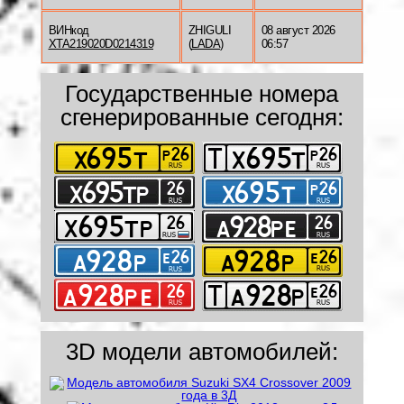
ВИНкод
ZHIGULI
08 август 2026
XTA219020D0214319
(
LADA
)
06:57
Государственные номера
сгенерированные сегодня:
3D модели автомобилей: