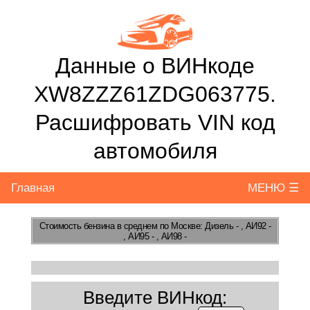
Данные о ВИНкоде
XW8ZZZ61ZDG063775.
Расшифровать VIN код
автомобиля
Главная
МЕНЮ ☰
Стоимость бензина
в среднем по Москве: Дизель - , АИ92 -
, АИ95 - , АИ98 -
Введите ВИНкод: