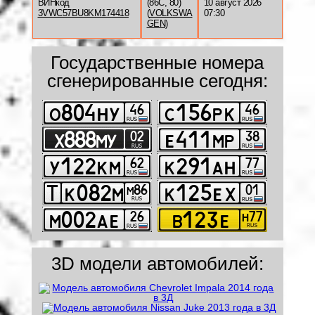
ВИНкод
(86C, 80)
10 август 2026
3VWC57BU8KM174418
(
VOLKSWA
07:30
GEN
)
Государственные номера
сгенерированные сегодня:
3D модели автомобилей: