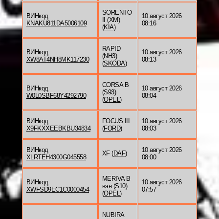
SORENTO
ВИНкод
10 август 2026
II (XM)
KNAKU811DA5006109
08:16
(
KIA
)
RAPID
ВИНкод
10 август 2026
(NH3)
XW8AT4NH8MK117230
08:13
(
SKODA
)
CORSA B
ВИНкод
10 август 2026
(S93)
W0L0SBF68Y4292790
08:04
(
OPEL
)
ВИНкод
FOCUS III
10 август 2026
X9FKXXEEBKBU34834
(
FORD
)
08:03
ВИНкод
10 август 2026
XF (
DAF
)
XLRTEH4300G045558
08:00
MERIVA B
ВИНкод
10 август 2026
вэн (S10)
XWFSD9EC1C0000454
07:57
(
OPEL
)
NUBIRA