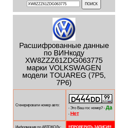
Расшифрованные данные
по ВИНкоду
XW8ZZZ61ZDG063775
марки VOLKSWAGEN
модели TOUAREG (7P5,
7P6)
Сгенерировали номер авто:
Да
- Это Ваш гос номер? -
Нет
-
Информация по АВТОКОДу:
!!!ПРОВЕРИТЬ ЗАПИСИ!!!