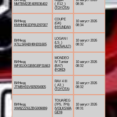
NMTBM22E40R036402
(_E12_)
08:36
(
TOYOTA
)
COUPE
ВИНкод
10 август 2026
(GK)
KMHHN61DP8U297007
08:34
(
HYUNDAI
)
LOGAN I
ВИНкод
10 август 2026
(LS_)
X7LLSRABH8H201605
08:32
(
RENAULT
)
MONDEO
ВИНкод
IV Turnier
10 август 2026
WF0GXXGBBGBP31663
(BA7)
08:32
(
FORD
)
RAV 4 III
ВИНкод
10 август 2026
(_A3_)
JTMBH31V605054905
08:32
(
TOYOTA
)
TOUAREG
ВИНкод
(7P5, 7P6)
10 август 2026
XW8ZZZ61ZBG009089
(
VOLKSWA
08:31
GEN
)