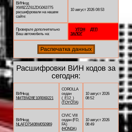
ВИНкод
XW8ZZZ61ZDG063775
10 август 2026 08:53
расшифровали на нашем
сайте:
Проверьте дополнительно
УГОН
ДТП
Ваш автомобиль на:
ЗАЛОГ
Расшифровки ВИН кодов за
сегодня:
COROLLA
ВИНкод
седан
10 август 2026
NMTBM28E10R069221
(_E12_)
08:52
(
TOYOTA
)
CIVIC VIII
ВИНкод
седан (FD,
10 август 2026
NLAFD75408W050989
FA)
08:49
(
HONDA
)