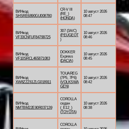
CR-V III
ВИНкод
10 август 2026
(RE_)
SHSRE6890GU008780
08:47
(
HONDA
)
307 (3A/C)
ВИНкод
10 август 2026
(
PEUGEOT
VF33CNFUF84799725
08:46
)
DOKKER
ВИНкод
10 август 2026
Express
VF10SRCL465871083
08:45
(
DACIA
)
TOUAREG
ВИНкод
(7P5, 7P6)
10 август 2026
XW8ZZZ61ZLG018911
(
VOLKSWA
08:42
GEN
)
COROLLA
ВИНкод
седан
10 август 2026
NMTBM22E90R037139
(_E12_)
08:38
(
TOYOTA
)
COROLLA
ВИНкод
седан
10 август 2026