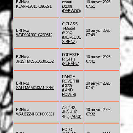
ВИНкод
седан
10 август 2026
KLANF19315K095271
(J200)
07:51
(
DAEWOO
)
C-CLASS
T-Model
ВИНкод
10 август 2026
(S204)
WDD2042001G260812
07:49
(
MERCEDE
S-BENZ
)
FORESTE
ВИНкод
10 август 2026
R (SH_)
JF1SHMLS5CG306162
07:41
(
SUBARU
)
RANGE
ROVER III
ВИНкод
10 август 2026
(L322)
SALLMAMC43A128350
07:41
(
LAND
ROVER
)
A8 (4H2,
ВИНкод
10 август 2026
4H8, 4HC,
WAUZZZ4H3CN003321
07:32
4HL) (
AUDI
)
POLO