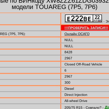
ные по ВИНкоду XW8ZZZ61ZDG0393
модели TOUAREG (7P5, 7P6)
- Э
!!!ПРОВЕРИТЬ ЗАПИСИ!!!
EG (7P5, 7P6):
Онлайн ОСАГО
NULL
NULL
8428
2967
Closed Off-Road Vehicle
6
2967
300
Diesel
Direct Injection
All-wheel Drive
Д
205/75 R15 - Совпало? -