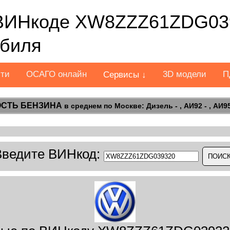
ВИНкоде XW8ZZZ61ZDG039
обиля
сти
ОСАГО онлайн
3D модели
П
Сервисы ↓
СТЬ БЕНЗИНА
в среднем по Москве: Дизель - , АИ92 - , АИ95 
Введите ВИНкод: