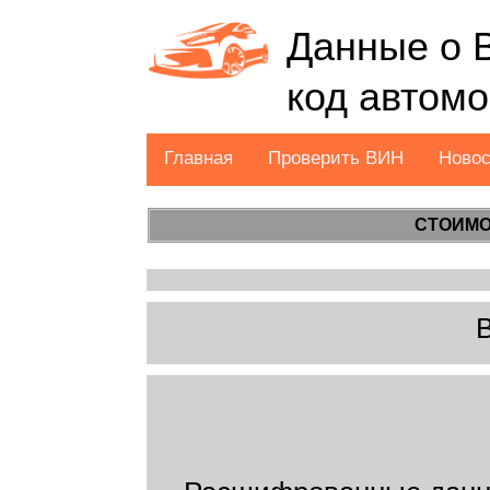
Данные о 
код автом
Главная
Проверить ВИН
Ново
СТОИМО