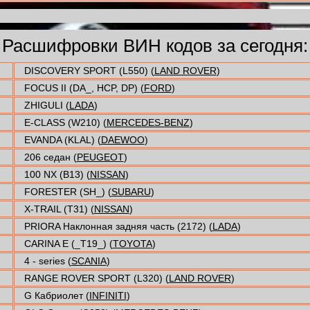
Расшифровки ВИН кодов за сегодня:
DISCOVERY SPORT (L550) (
LAND ROVER
)
FOCUS II (DA_, HCP, DP) (
FORD
)
ZHIGULI (
LADA
)
E-CLASS (W210) (
MERCEDES-BENZ
)
EVANDA (KLAL) (
DAEWOO
)
206 седан (
PEUGEOT
)
100 NX (B13) (
NISSAN
)
FORESTER (SH_) (
SUBARU
)
X-TRAIL (T31) (
NISSAN
)
PRIORA Наклонная задняя часть (2172) (
LADA
)
CARINA E (_T19_) (
TOYOTA
)
4 - series (
SCANIA
)
RANGE ROVER SPORT (L320) (
LAND ROVER
)
G Кабриолет (
INFINITI
)