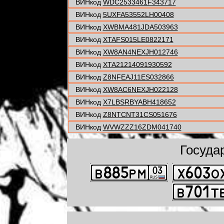
ВИНкод
WDC2533461F343717
ВИНкод
5UXFA53552LH00408
ВИНкод
XWBMA481JDA503963
ВИНкод
XTAFS015LE0822171
ВИНкод
XW8AN4NEXJH012746
ВИНкод
XTA21214091930592
ВИНкод
Z8NFEAJ11ES032866
ВИНкод
XW8AC6NEXJH022128
ВИНкод
X7LBSRBYABH418652
ВИНкод
Z8NTCNT31CS051676
ВИНкод
WVWZZZ16ZDM041740
Госуда