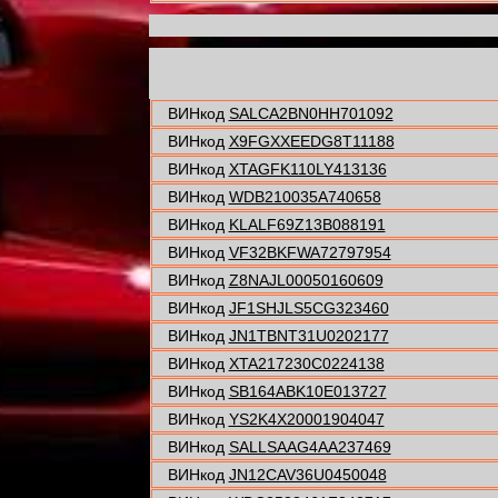
ВИНкод
SALCA2BN0HH701092
ВИНкод
X9FGXXEEDG8T11188
ВИНкод
XTAGFK110LY413136
ВИНкод
WDB210035A740658
ВИНкод
KLALF69Z13B088191
ВИНкод
VF32BKFWA72797954
ВИНкод
Z8NAJL00050160609
ВИНкод
JF1SHJLS5CG323460
ВИНкод
JN1TBNT31U0202177
ВИНкод
XTA217230C0224138
ВИНкод
SB164ABK10E013727
ВИНкод
YS2K4X20001904047
ВИНкод
SALLSAAG4AA237469
ВИНкод
JN12CAV36U0450048