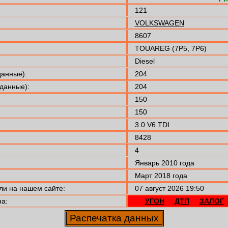
121
VOLKSWAGEN
8607
TOUAREG (7P5, 7P6)
Diesel
анные):
204
данные):
204
150
150
3.0 V6 TDI
8428
4
Январь 2010 года
Март 2018 года
 на нашем сайте:
07 август 2026 19:50
а:
УГОН
ДТП
ЗАЛОГ