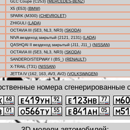
GLC Coupe (C253) (
MERCEDES-BENZ
)
X5 (E53) (
BMW
)
SPARK (M300) (
CHEVROLET
)
ZHIGULI (
LADA
)
OCTAVIA III (5E3, NL3, NR3) (
SKODA
)
NIVA вездеход закрытый (2121, 2131) (
LADA
)
QASHQAI II вездеход закрытый (J11, J11_) (
NISSAN
)
OCTAVIA III (5E3, NL3, NR3) (
SKODA
)
SANDERO/STEPWAY I (BS_) (
RENAULT
)
X-TRAIL (T31) (
NISSAN
)
JETTA IV (162, 163, AV3, AV2) (
VOLKSWAGEN
)
рственные номера сгенерированные с
3D модели автомобилей: