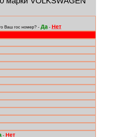
20 марки VOLKSWAGEN
Да
Нет
то Ваш гос номер? -
-
а
Нет
-