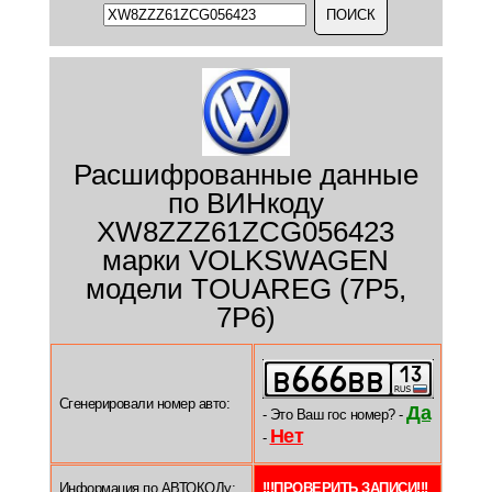
Расшифрованные данные
по ВИНкоду
XW8ZZZ61ZCG056423
марки VOLKSWAGEN
модели TOUAREG (7P5,
7P6)
Сгенерировали номер авто:
Да
- Это Ваш гос номер? -
Нет
-
Информация по АВТОКОДу:
!!!ПРОВЕРИТЬ ЗАПИСИ!!!