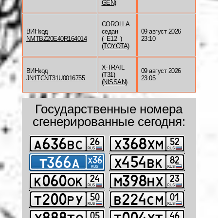
GEN
)
COROLLA
ВИНкод
седан
09 август 2026
NMTBZ20E40R164014
(_E12_)
23:10
(
TOYOTA
)
X-TRAIL
ВИНкод
09 август 2026
(T31)
JN1TCNT31U0016755
23:05
(
NISSAN
)
Государственные номера
сгенерированные сегодня: