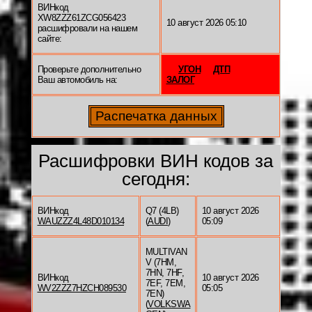
ВИНкод
XW8ZZZ61ZCG056423
10 август 2026 05:10
расшифровали на нашем
сайте:
Проверьте дополнительно
УГОН
ДТП
Ваш автомобиль на:
ЗАЛОГ
Расшифровки ВИН кодов за
сегодня:
ВИНкод
Q7 (4LB)
10 август 2026
WAUZZZ4L48D010134
(
AUDI
)
05:09
MULTIVAN
V (7HM,
7HN, 7HF,
ВИНкод
10 август 2026
7EF, 7EM,
WV2ZZZ7HZCH089530
05:05
7EN)
(
VOLKSWA