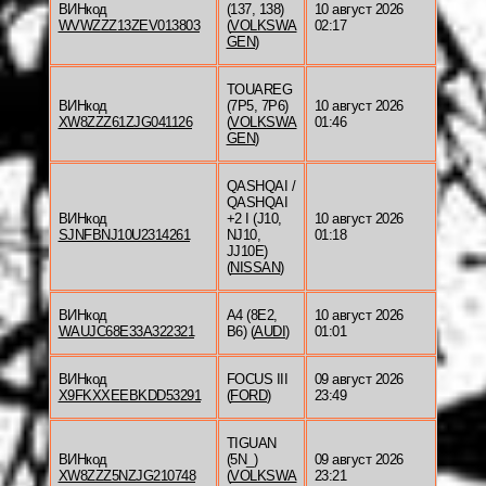
ВИНкод
(137, 138)
10 август 2026
WVWZZZ13ZEV013803
(
VOLKSWA
02:17
GEN
)
TOUAREG
ВИНкод
(7P5, 7P6)
10 август 2026
XW8ZZZ61ZJG041126
(
VOLKSWA
01:46
GEN
)
QASHQAI /
QASHQAI
ВИНкод
+2 I (J10,
10 август 2026
SJNFBNJ10U2314261
NJ10,
01:18
JJ10E)
(
NISSAN
)
ВИНкод
A4 (8E2,
10 август 2026
WAUJC68E33A322321
B6) (
AUDI
)
01:01
ВИНкод
FOCUS III
09 август 2026
X9FKXXEEBKDD53291
(
FORD
)
23:49
TIGUAN
ВИНкод
(5N_)
09 август 2026
XW8ZZZ5NZJG210748
(
VOLKSWA
23:21