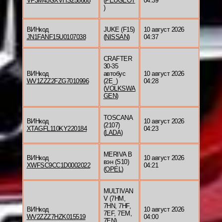
VF3M45GXVHS258668
(
PEUGEOT
04:39
)
ВИНкод
JUKE (F15)
10 август 2026
JN1FANF15U0107038
(
NISSAN
)
04:37
CRAFTER
30-35
ВИНкод
автобус
10 август 2026
WV1ZZZ2FZG7010996
(2E_)
04:28
(
VOLKSWA
GEN
)
TOSCANA
ВИНкод
10 август 2026
(2107)
XTAGFL110KY220184
04:23
(
LADA
)
MERIVA B
ВИНкод
10 август 2026
вэн (S10)
XWFSC9CC1D0002022
04:21
(
OPEL
)
MULTIVAN
V (7HM,
7HN, 7HF,
ВИНкод
10 август 2026
7EF, 7EM,
WV2ZZZ7HZK015519
04:00
7EN)