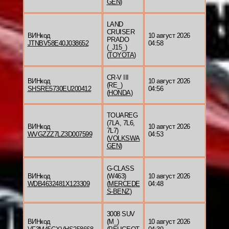
GEN
)
LAND
CRUISER
ВИНкод
10 август 2026
PRADO
JTNBV58E40J038652
04:58
(_J15_)
(
TOYOTA
)
CR-V III
ВИНкод
10 август 2026
(RE_)
SHSRE5730EU200412
04:56
(
HONDA
)
TOUAREG
(7LA, 7L6,
ВИНкод
10 август 2026
7L7)
WVGZZZ7LZ3D007599
04:53
(
VOLKSWA
GEN
)
G-CLASS
ВИНкод
(W463)
10 август 2026
WDB4632481X123309
(
MERCEDE
04:48
S-BENZ
)
3008 SUV
ВИНкод
(M_)
10 август 2026