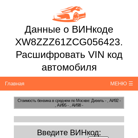
Данные о ВИНкоде
XW8ZZZ61ZCG056423.
Расшифровать VIN код
автомобиля
Главная
МЕНЮ ☰
Стоимость бензина
в среднем по Москве: Дизель - , АИ92 -
, АИ95 - , АИ98 -
Введите ВИНкод: