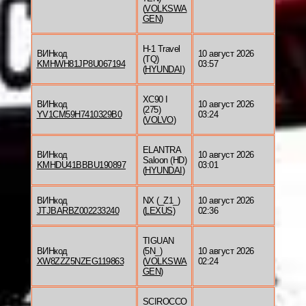
(
VOLKSWA
GEN
)
H-1 Travel
ВИНкод
10 август 2026
(TQ)
KMHWH81JP8U067194
03:57
(
HYUNDAI
)
XC90 I
ВИНкод
10 август 2026
(275)
YV1CM59H7410329B0
03:24
(
VOLVO
)
ELANTRA
ВИНкод
10 август 2026
Saloon (HD)
KMHDU41BBBU190897
03:01
(
HYUNDAI
)
ВИНкод
NX (_Z1_)
10 август 2026
JTJBARBZ002233240
(
LEXUS
)
02:36
TIGUAN
ВИНкод
(5N_)
10 август 2026
XW8ZZZ5NZEG119863
(
VOLKSWA
02:24
GEN
)
SCIROCCO