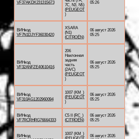
часть (7A,
VF37AKDX231315673
05:26
7C, N3, N5)
(
PEUGEOT
)
XSARA
ВИНкод
06 август 2026
(N1)
VF7N1DJYF36030420
05:25
(
CITROËN
)
206
Наклонная
задняя
ВИНкод
06 август 2026
часть
VF32ANFZE40610416
05:25
(2A/C)
(
PEUGEOT
)
1007 (KM_)
ВИНкод
06 август 2026
(
PEUGEOT
VF310AG1202960094
05:25
)
ВИНкод
C5 II (RC_)
06 август 2026
VF7RCRHRG76664333
(
CITROËN
)
05:25
1007 (KM_)
ВИНкод
06 август 2026
(
PEUGEOT