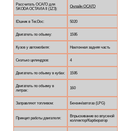
Рассчитать ОСАГО для
Онлайн ОСАГО
SKODA OCTAVIA II (1Z3):
IDшник в TecDoc:
5020
Двигатель по объему:
1595
Кузов у автомобиля:
Наклонная задняя часть
Сколько цилиндров:
4
Двигатель по объему в кубах:
1595
Двигатель по объему в
160
литрах:
Заправляют топливом:
Бензин/автогаз (LPG)
Впрыскивание во впускной
Принцип работы двигателя:
коллектор/Карбюратор