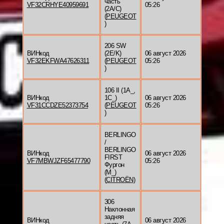
часть
VF32CRHYE40959691
05:26
(2A/C)
(
PEUGEOT
)
206 SW
ВИНкод
(2E/K)
06 август 2026
VF32EKFWA47626311
(
PEUGEOT
05:26
)
106 II (1A_,
ВИНкод
1C_)
06 август 2026
VF31CCDZE52373754
(
PEUGEOT
05:26
)
BERLINGO
/
BERLINGO
ВИНкод
06 август 2026
FIRST
VF7MBWJZF65477790
05:26
Фургон
(M_)
(
CITROËN
)
306
Наклонная
задняя
ВИНкод
06 август 2026