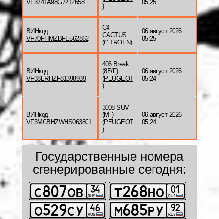
VF3741A98G7212658
05:25
)
C4
ВИНкод
06 август 2026
CACTUS
VF70PHMZBFE562862
05:25
(
CITROËN
)
406 Break
ВИНкод
(8E/F)
06 август 2026
VF38ERHZF81398939
(
PEUGEOT
05:24
)
3008 SUV
ВИНкод
(M_)
06 август 2026
VF3MCBHZWHS063801
(
PEUGEOT
05:24
)
Государственные номера
сгенерированные сегодня: