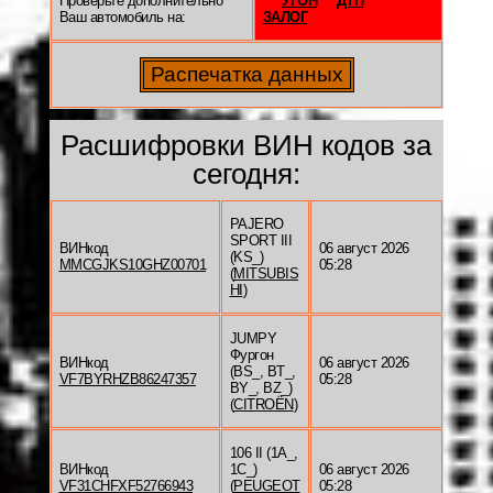
Проверьте дополнительно
УГОН
ДТП
Ваш автомобиль на:
ЗАЛОГ
Расшифровки ВИН кодов за
сегодня:
PAJERO
SPORT III
ВИНкод
06 август 2026
(KS_)
MMCGJKS10GHZ00701
05:28
(
MITSUBIS
HI
)
JUMPY
Фургон
ВИНкод
06 август 2026
(BS_, BT_,
VF7BYRHZB86247357
05:28
BY_, BZ_)
(
CITROËN
)
106 II (1A_,
ВИНкод
1C_)
06 август 2026
VF31CHFXF52766943
(
PEUGEOT
05:28