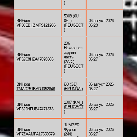
)
5008 (0U_,
ВИНкод
0E_)
06 август 2026
VF30EBHZMFS121936
(
PEUGEOT
05:28
)
206
Наклонная
задняя
ВИНкод
06 август 2026
часть
VF32C8HZA47693666
05:27
(2A/C)
(
PEUGEOT
)
ВИНкод
i30 (GD)
06 август 2026
TMAD251BADJ052846
(
HYUNDAI
)
05:27
1007 (KM_)
ВИНкод
06 август 2026
(
PEUGEOT
VF32JNFUB47471878
05:27
)
JUMPER
ВИНкод
Фургон
06 август 2026
VF7ZAAMFA17550579
(244)
05:27