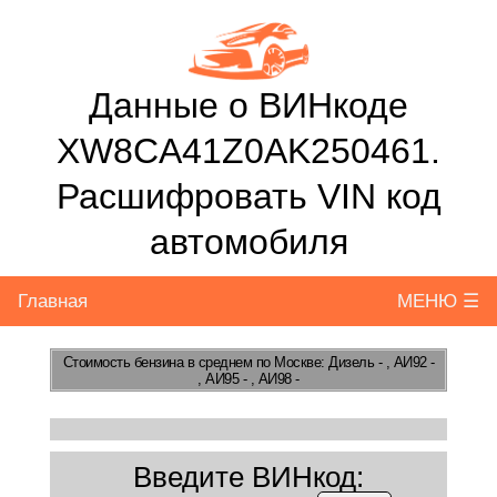
Данные о ВИНкоде
XW8CA41Z0AK250461.
Расшифровать VIN код
автомобиля
Главная
МЕНЮ ☰
Стоимость бензина
в среднем по Москве: Дизель - , АИ92 -
, АИ95 - , АИ98 -
Введите ВИНкод: