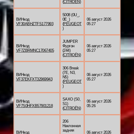
(
CITROËN
)
5008 (0U_,
ВИНкод
0E_)
06 август 2026
VF30ABHZTFS177993
(
PEUGEOT
05:27
)
JUMPER
ВИНкод
Фургон
06 август 2026
VF7ZBRMNC17067405
(244)
05:27
(
CITROËN
)
306 Break
(7E, N3,
ВИНкод
06 август 2026
N5)
VF37EKFXT32969943
05:27
(
PEUGEOT
)
SAXO (S0,
ВИНкод
06 август 2026
S1)
VF7S0HFXB57901218
05:26
(
CITROËN
)
206
Наклонная
задняя
ВИНкод
06 август 2026