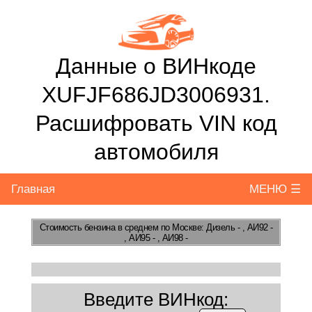
Данные о ВИНкоде
XUFJF686JD3006931.
Расшифровать VIN код
автомобиля
Главная
МЕНЮ ☰
Стоимость бензина
в среднем по Москве: Дизель - , АИ92 -
, АИ95 - , АИ98 -
Введите ВИНкод: