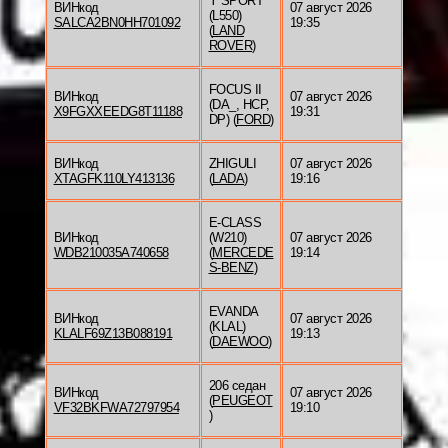
Y SPORT
ВИНкод
07 август 2026
(L550)
SALCA2BN0HH701092
19:35
(
LAND
ROVER
)
FOCUS II
ВИНкод
07 август 2026
(DA_, HCP,
X9FGXXEEDG8T11188
19:31
DP) (
FORD
)
ВИНкод
ZHIGULI
07 август 2026
XTAGFK110LY413136
(
LADA
)
19:16
E-CLASS
ВИНкод
(W210)
07 август 2026
WDB210035A740658
(
MERCEDE
19:14
S-BENZ
)
EVANDA
ВИНкод
07 август 2026
(KLAL)
KLALF69Z13B088191
19:13
(
DAEWOO
)
206 седан
ВИНкод
07 август 2026
(
PEUGEOT
VF32BKFWA72797954
19:10
)