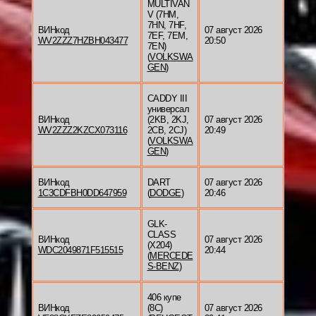
MULTIVAN
V (7HM,
7HN, 7HF,
ВИНкод
07 август 2026
7EF, 7EM,
WV2ZZZ7HZBH043477
20:50
7EN)
(
VOLKSWA
GEN
)
CADDY III
универсал
ВИНкод
(2KB, 2KJ,
07 август 2026
WV2ZZZ2KZCX073116
2CB, 2CJ)
20:49
(
VOLKSWA
GEN
)
ВИНкод
DART
07 август 2026
1C3CDFBH0DD647959
(
DODGE
)
20:46
GLK-
CLASS
ВИНкод
07 август 2026
(X204)
WDC2049871F515515
20:44
(
MERCEDE
S-BENZ
)
406 купе
ВИНкод
(8C)
07 август 2026