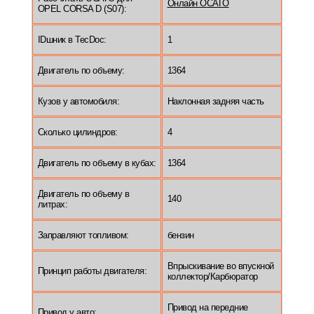
Онлайн ОСАГО
OPEL CORSA D (S07):
IDшник в TecDoc:
1
Двигатель по объему:
1364
Кузов у автомобиля:
Наклонная задняя часть
Сколько цилиндров:
4
Двигатель по объему в кубах:
1364
Двигатель по объему в
140
литрах:
Заправляют топливом:
бензин
Впрыскивание во впускной
Принцип работы двигателя:
коллектор/Карбюратор
Привод на передние
Привод у авто: