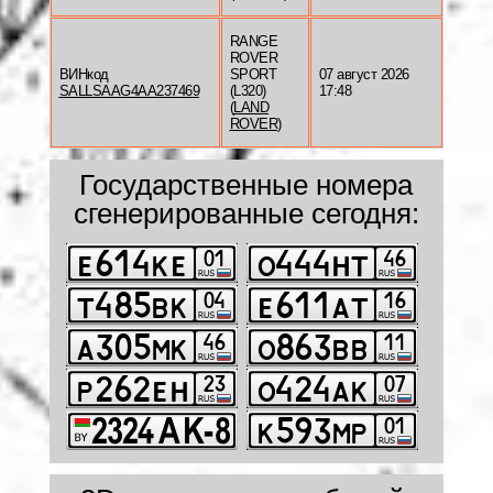
RANGE
ROVER
ВИНкод
SPORT
07 август 2026
SALLSAAG4AA237469
(L320)
17:48
(
LAND
ROVER
)
Государственные номера
сгенерированные сегодня: