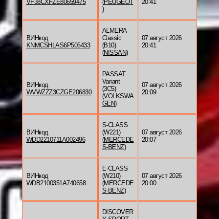
VF38CXFZE80659475
(
PEUGEOT
20:41
)
ALMERA
ВИНкод
Classic
07 август 2026
KNMCSHLAS6P505433
(B10)
20:41
(
NISSAN
)
PASSAT
Variant
ВИНкод
07 август 2026
(3C5)
WVWZZZ3CZGE206830
20:09
(
VOLKSWA
GEN
)
S-CLASS
ВИНкод
(W221)
07 август 2026
WDD2210711A002496
(
MERCEDE
20:07
S-BENZ
)
E-CLASS
ВИНкод
(W210)
07 август 2026
WDB2100351A740658
(
MERCEDE
20:00
S-BENZ
)
DISCOVER