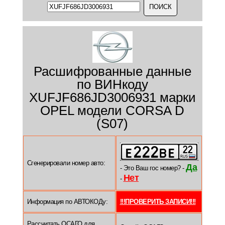
Расшифрованные данные
по ВИНкоду
XUFJF686JD3006931 марки
OPEL модели CORSA D
(S07)
Сгенерировали номер авто:
Да
- Это Ваш гос номер? -
Нет
-
Информация по АВТОКОДу:
!!!ПРОВЕРИТЬ ЗАПИСИ!!!
Рассчитать ОСАГО для