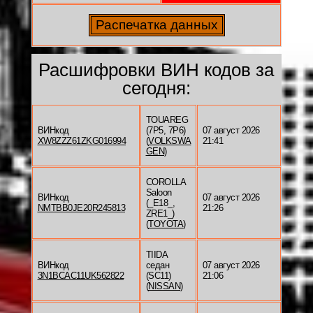
Расшифровки ВИН кодов за
сегодня:
TOUAREG
ВИНкод
(7P5, 7P6)
07 август 2026
XW8ZZZ61ZKG016994
(
VOLKSWA
21:41
GEN
)
COROLLA
Saloon
ВИНкод
07 август 2026
(_E18_,
NMTBB0JE20R245813
21:26
ZRE1_)
(
TOYOTA
)
TIIDA
ВИНкод
седан
07 август 2026
3N1BCAC11UK562822
(SC11)
21:06
(
NISSAN
)