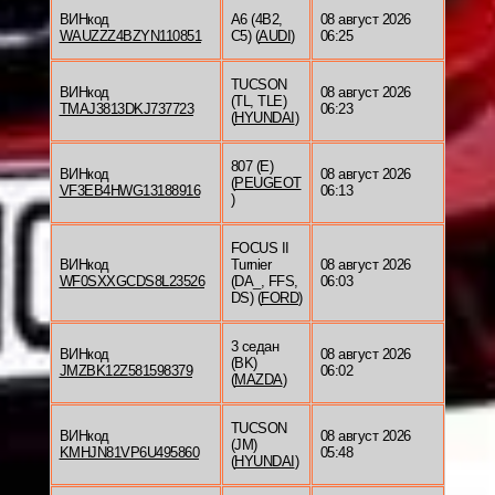
ВИНкод
A6 (4B2,
08 август 2026
WAUZZZ4BZYN110851
C5) (
AUDI
)
06:25
TUCSON
ВИНкод
08 август 2026
(TL, TLE)
TMAJ3813DKJ737723
06:23
(
HYUNDAI
)
807 (E)
ВИНкод
08 август 2026
(
PEUGEOT
VF3EB4HWG13188916
06:13
)
FOCUS II
ВИНкод
Turnier
08 август 2026
WF0SXXGCDS8L23526
(DA_, FFS,
06:03
DS) (
FORD
)
3 седан
ВИНкод
08 август 2026
(BK)
JMZBK12Z581598379
06:02
(
MAZDA
)
TUCSON
ВИНкод
08 август 2026
(JM)
KMHJN81VP6U495860
05:48
(
HYUNDAI
)