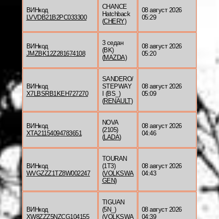
CHANCE
ВИНкод
08 август 2026
Hatchback
LVVDB21B2PC033300
05:29
(
CHERY
)
3 седан
ВИНкод
08 август 2026
(BK)
JMZBK12Z281674108
05:20
(
MAZDA
)
SANDERO/
ВИНкод
STEPWAY
08 август 2026
X7LBSRB1KEH727270
I (BS_)
05:09
(
RENAULT
)
NOVA
ВИНкод
08 август 2026
(2105)
XTA21154094783651
04:46
(
LADA
)
TOURAN
ВИНкод
(1T3)
08 август 2026
WVGZZZ1TZ8W002247
(
VOLKSWA
04:43
GEN
)
TIGUAN
ВИНкод
(5N_)
08 август 2026
XW8ZZZ5NZCG104155
(
VOLKSWA
04:39