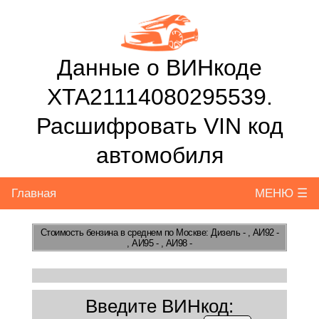
Данные о ВИНкоде
XTA21114080295539.
Расшифровать VIN код
автомобиля
Главная
МЕНЮ ☰
Стоимость бензина
в среднем по Москве: Дизель - , АИ92 -
, АИ95 - , АИ98 -
Введите ВИНкод: