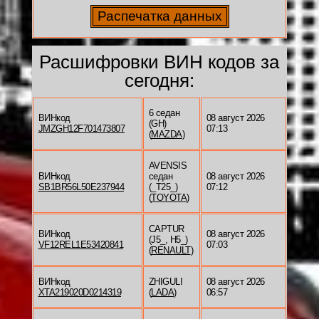
Расшифровки ВИН кодов за
сегодня:
6 седан
ВИНкод
08 август 2026
(GH)
JMZGH12F701473807
07:13
(
MAZDA
)
AVENSIS
ВИНкод
седан
08 август 2026
SB1BR56L50E237944
(_T25_)
07:12
(
TOYOTA
)
CAPTUR
ВИНкод
08 август 2026
(J5_, H5_)
VF12REL1E53420841
07:03
(
RENAULT
)
ВИНкод
ZHIGULI
08 август 2026
XTA219020D0214319
(
LADA
)
06:57