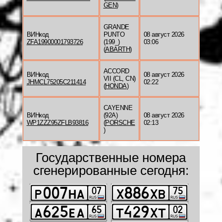
GEN
)
GRANDE
ВИНкод
PUNTO
08 август 2026
ZFA19900001793726
(199_)
03:06
(
ABARTH
)
ACCORD
ВИНкод
08 август 2026
VII (CL, CN)
JHMCL75205C211414
02:22
(
HONDA
)
CAYENNE
ВИНкод
(92A)
08 август 2026
WP1ZZZ95ZFLB93816
(
PORSCHE
02:13
)
Государственные номера
сгенерированные сегодня: