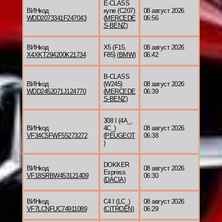
E-CLASS
ВИНкод
купе (C207)
08 август 2026
WDD2073341F247043
(
MERCEDE
06:56
S-BENZ
)
ВИНкод
X5 (F15,
08 август 2026
X4XKT294200K21734
F85) (
BMW
)
06:42
B-CLASS
ВИНкод
(W245)
08 август 2026
WDD2452071J124770
(
MERCEDE
06:39
S-BENZ
)
308 I (4A_,
ВИНкод
4C_)
08 август 2026
VF34C5FWF55273272
(
PEUGEOT
06:38
)
DOKKER
ВИНкод
08 август 2026
Express
VF18SRBW453121409
06:30
(
DACIA
)
ВИНкод
C4 I (LC_)
08 август 2026
VF7LCNFUC74911089
(
CITROËN
)
06:29