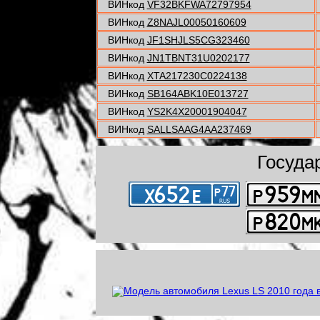
ВИНкод
VF32BKFWA72797954
ВИНкод
Z8NAJL00050160609
ВИНкод
JF1SHJLS5CG323460
ВИНкод
JN1TBNT31U0202177
ВИНкод
XTA217230C0224138
ВИНкод
SB164ABK10E013727
ВИНкод
YS2K4X20001904047
ВИНкод
SALLSAAG4AA237469
Госуда