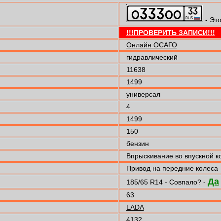
- Это
!!!ПРОВЕРИТЬ ЗАПИСИ!!!
Онлайн ОСАГО
гидравлический
11638
1499
универсал
4
1499
150
бензин
Впрыскивание во впускной к
Привод на передние колеса
Да
185/65 R14 - Совпало? -
63
LADA
4132