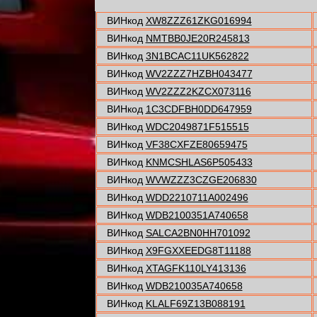
ВИНкод
XW8ZZZ61ZKG016994
ВИНкод
NMTBB0JE20R245813
ВИНкод
3N1BCAC11UK562822
ВИНкод
WV2ZZZ7HZBH043477
ВИНкод
WV2ZZZ2KZCX073116
ВИНкод
1C3CDFBH0DD647959
ВИНкод
WDC2049871F515515
ВИНкод
VF38CXFZE80659475
ВИНкод
KNMCSHLAS6P505433
ВИНкод
WVWZZZ3CZGE206830
ВИНкод
WDD2210711A002496
ВИНкод
WDB2100351A740658
ВИНкод
SALCA2BN0HH701092
ВИНкод
X9FGXXEEDG8T11188
ВИНкод
XTAGFK110LY413136
ВИНкод
WDB210035A740658
ВИНкод
KLALF69Z13B088191