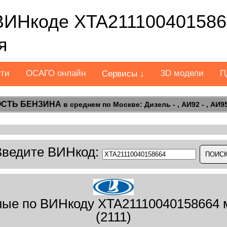
ВИНкоде XTA211100401586
я
сти
ОСАГО онлайн
3D модели
П
Сервисы ↓
СТЬ БЕНЗИНА
в среднем по Москве: Дизель - , АИ92 - , АИ95 
Введите ВИНкод:
ые по ВИНкоду XTA21110040158664 м
(2111)