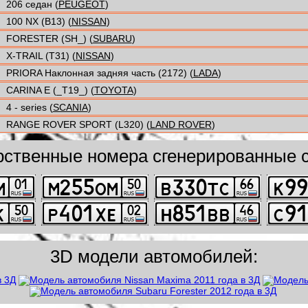
206 седан (
PEUGEOT
)
100 NX (B13) (
NISSAN
)
FORESTER (SH_) (
SUBARU
)
X-TRAIL (T31) (
NISSAN
)
PRIORA Наклонная задняя часть (2172) (
LADA
)
CARINA E (_T19_) (
TOYOTA
)
4 - series (
SCANIA
)
RANGE ROVER SPORT (L320) (
LAND ROVER
)
рственные номера сгенерированные с
3D модели автомобилей: