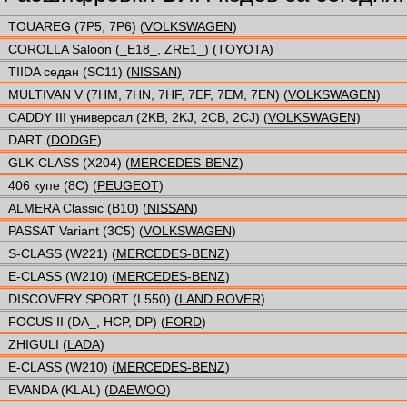
TOUAREG (7P5, 7P6) (
VOLKSWAGEN
)
COROLLA Saloon (_E18_, ZRE1_) (
TOYOTA
)
TIIDA седан (SC11) (
NISSAN
)
MULTIVAN V (7HM, 7HN, 7HF, 7EF, 7EM, 7EN) (
VOLKSWAGEN
)
CADDY III универсал (2KB, 2KJ, 2CB, 2CJ) (
VOLKSWAGEN
)
DART (
DODGE
)
GLK-CLASS (X204) (
MERCEDES-BENZ
)
406 купе (8C) (
PEUGEOT
)
ALMERA Classic (B10) (
NISSAN
)
PASSAT Variant (3C5) (
VOLKSWAGEN
)
S-CLASS (W221) (
MERCEDES-BENZ
)
E-CLASS (W210) (
MERCEDES-BENZ
)
DISCOVERY SPORT (L550) (
LAND ROVER
)
FOCUS II (DA_, HCP, DP) (
FORD
)
ZHIGULI (
LADA
)
E-CLASS (W210) (
MERCEDES-BENZ
)
EVANDA (KLAL) (
DAEWOO
)