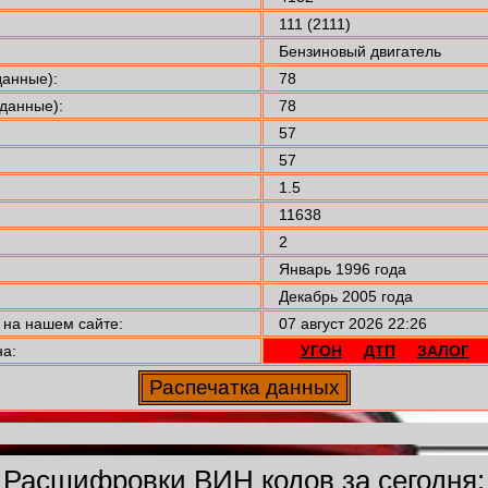
111 (2111)
Бензиновый двигатель
анные):
78
данные):
78
57
57
1.5
11638
2
Январь 1996 года
Декабрь 2005 года
на нашем сайте:
07 август 2026 22:26
а:
УГОН
ДТП
ЗАЛОГ
Расшифровки ВИН кодов за сегодня: