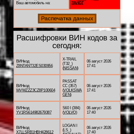
Ваш автомобиль на:
ЗАЛОГ
Расшифровки ВИН кодов за
сегодня:
X-TRAIL
ВИНкод
06 август 2026
(T32_)
Z8NTANT32ES030956
17:41
(
NISSAN
)
PASSAT
ВИНкод
CC (357)
06 август 2026
WVWZZZ3CZ8P100604
(
VOLKSWA
17:41
GEN
)
ВИНкод
S60 I (384)
06 август 2026
YV1RS614982679387
(
VOLVO
)
17:40
LOGAN I
ВИНкод
06 август 2026
(LS_)
X7LLSRB1HBH428612
17:40