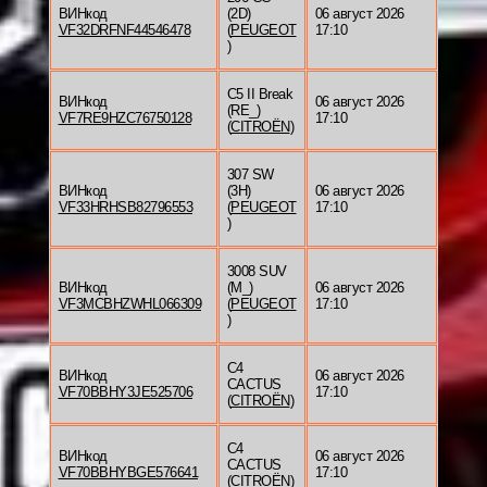
ВИНкод
(2D)
06 август 2026
VF32DRFNF44546478
(
PEUGEOT
17:10
)
C5 II Break
ВИНкод
06 август 2026
(RE_)
VF7RE9HZC76750128
17:10
(
CITROËN
)
307 SW
ВИНкод
(3H)
06 август 2026
VF33HRHSB82796553
(
PEUGEOT
17:10
)
3008 SUV
ВИНкод
(M_)
06 август 2026
VF3MCBHZWHL066309
(
PEUGEOT
17:10
)
C4
ВИНкод
06 август 2026
CACTUS
VF70BBHY3JE525706
17:10
(
CITROËN
)
C4
ВИНкод
06 август 2026
CACTUS
VF70BBHYBGE576641
17:10
(
CITROËN
)