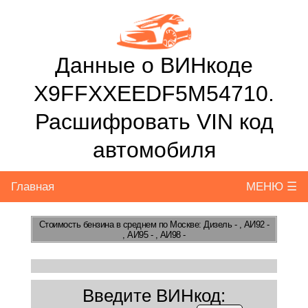
Данные о ВИНкоде
X9FFXXEEDF5M54710.
Расшифровать VIN код
автомобиля
Главная
МЕНЮ ☰
Стоимость бензина
в среднем по Москве: Дизель - , АИ92 -
, АИ95 - , АИ98 -
Введите ВИНкод: