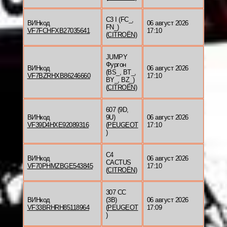
C3 I (FC_,
ВИНкод
06 август 2026
FN_)
VF7FCHFXB27035641
17:10
(
CITROËN
)
JUMPY
Фургон
ВИНкод
06 август 2026
(BS_, BT_,
VF7BZRHXB86246660
17:10
BY_, BZ_)
(
CITROËN
)
607 (9D,
ВИНкод
9U)
06 август 2026
VF39D4HXE92089316
(
PEUGEOT
17:10
)
C4
ВИНкод
06 август 2026
CACTUS
VF70PHMZBGE543845
17:10
(
CITROËN
)
307 CC
ВИНкод
(3B)
06 август 2026
VF33BRHRH85118964
(
PEUGEOT
17:09
)