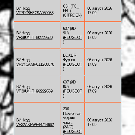
C3 I (FC_,
ВИНкод
06 август 2026
FN_)
VF7FC8HZC9A050083
17:09
(
CITROËN
)
607 (9D,
ВИНкод
9U)
06 август 2026
VF39U4HTH92229530
(
PEUGEOT
17:09
)
BOXER
ВИНкод
Фургон
06 август 2026
VF3YCAMFC11260878
(
PEUGEOT
17:09
)
607 (9D,
ВИНкод
9U)
06 август 2026
VF39U4HTH92229539
(
PEUGEOT
17:09
)
206
Наклонная
задняя
ВИНкод
06 август 2026
часть
VF32AKFWF44714662
17:09
(2A/C)
(
PEUGEOT