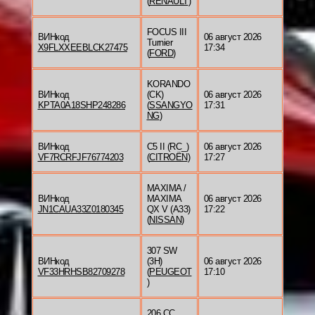
(
RENAULT
)
FOCUS III
ВИНкод
06 август 2026
Turnier
X9FLXXEEBLCK27475
17:34
(
FORD
)
KORANDO
ВИНкод
(CK)
06 август 2026
KPTA0A18SHP248286
(
SSANGYO
17:31
NG
)
ВИНкод
C5 II (RC_)
06 август 2026
VF7RCRFJF76774203
(
CITROËN
)
17:27
MAXIMA /
ВИНкод
MAXIMA
06 август 2026
JN1CAUA33Z0180345
QX V (A33)
17:22
(
NISSAN
)
307 SW
ВИНкод
(3H)
06 август 2026
VF33HRHSB82709278
(
PEUGEOT
17:10
)
206 CC