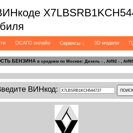
ВИНкоде X7LBSRB1KCH544
обиля
сти
ОСАГО онлайн
3D модели
П
Сервисы ↓
СТЬ БЕНЗИНА
в среднем по Москве: Дизель - , АИ92 - , АИ95 
Введите ВИНкод: