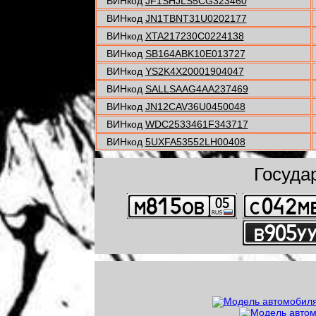
ВИНкод
JF1SHJLS5CG323460
ВИНкод
JN1TBNT31U0202177
ВИНкод
XTA217230C0224138
ВИНкод
SB164ABK10E013727
ВИНкод
YS2K4X20001904047
ВИНкод
SALLSAAG4AA237469
ВИНкод
JN12CAV36U0450048
ВИНкод
WDC2533461F343717
ВИНкод
5UXFA53552LH00408
Госуда