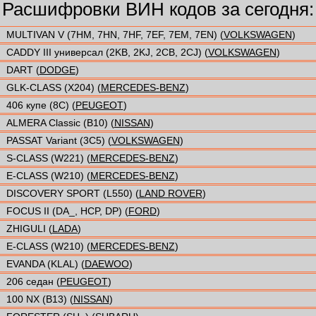
Расшифровки ВИН кодов за сегодня:
MULTIVAN V (7HM, 7HN, 7HF, 7EF, 7EM, 7EN) (
VOLKSWAGEN
)
CADDY III универсал (2KB, 2KJ, 2CB, 2CJ) (
VOLKSWAGEN
)
DART (
DODGE
)
GLK-CLASS (X204) (
MERCEDES-BENZ
)
406 купе (8C) (
PEUGEOT
)
ALMERA Classic (B10) (
NISSAN
)
PASSAT Variant (3C5) (
VOLKSWAGEN
)
S-CLASS (W221) (
MERCEDES-BENZ
)
E-CLASS (W210) (
MERCEDES-BENZ
)
DISCOVERY SPORT (L550) (
LAND ROVER
)
FOCUS II (DA_, HCP, DP) (
FORD
)
ZHIGULI (
LADA
)
E-CLASS (W210) (
MERCEDES-BENZ
)
EVANDA (KLAL) (
DAEWOO
)
206 седан (
PEUGEOT
)
100 NX (B13) (
NISSAN
)