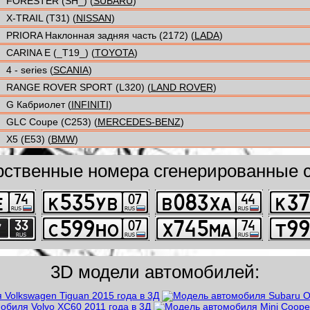
FORESTER (SH_) (
SUBARU
)
X-TRAIL (T31) (
NISSAN
)
PRIORA Наклонная задняя часть (2172) (
LADA
)
CARINA E (_T19_) (
TOYOTA
)
4 - series (
SCANIA
)
RANGE ROVER SPORT (L320) (
LAND ROVER
)
G Кабриолет (
INFINITI
)
GLC Coupe (C253) (
MERCEDES-BENZ
)
X5 (E53) (
BMW
)
рственные номера сгенерированные с
3D модели автомобилей: