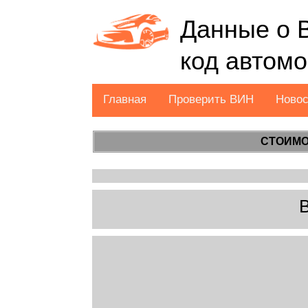
Данные о 
код автом
Главная
Проверить ВИН
Ново
СТОИМО