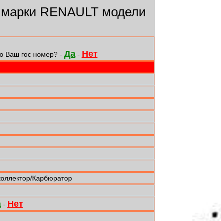
 марки RENAULT модели
Да
Нет
о Ваш гос номер? -
-
коллектор/Карбюратор
а
Нет
-