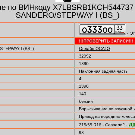
е по ВИНкоду X7LBSRB1KCH544737
SANDERO/STEPWAY I (BS_)
- Эт
!!!ПРОВЕРИТЬ ЗАПИСИ!!!
TEPWAY I (BS_):
Онлайн ОСАГО
32992
1390
Наклонная задняя часть
4
1390
140
бензин
Впрыскивание во впускной 
Привод на передние колеса
Д
215/65 R16 - Совпало? -
93