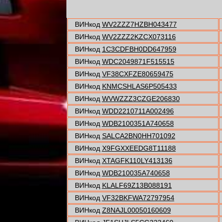
ВИНкод
WV2ZZZ7HZBH043477
ВИНкод
WV2ZZZ2KZCX073116
ВИНкод
1C3CDFBH0DD647959
ВИНкод
WDC2049871F515515
ВИНкод
VF38CXFZE80659475
ВИНкод
KNMCSHLAS6P505433
ВИНкод
WVWZZZ3CZGE206830
ВИНкод
WDD2210711A002496
ВИНкод
WDB2100351A740658
ВИНкод
SALCA2BN0HH701092
ВИНкод
X9FGXXEEDG8T11188
ВИНкод
XTAGFK110LY413136
ВИНкод
WDB210035A740658
ВИНкод
KLALF69Z13B088191
ВИНкод
VF32BKFWA72797954
ВИНкод
Z8NAJL00050160609