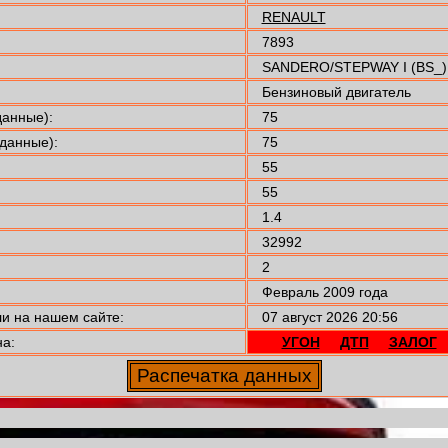
RENAULT
7893
SANDERO/STEPWAY I (BS_)
Бензиновый двигатель
анные):
75
данные):
75
55
55
1.4
32992
2
Февраль 2009 года
 на нашем сайте:
07 август 2026 20:56
а:
УГОН
ДТП
ЗАЛОГ