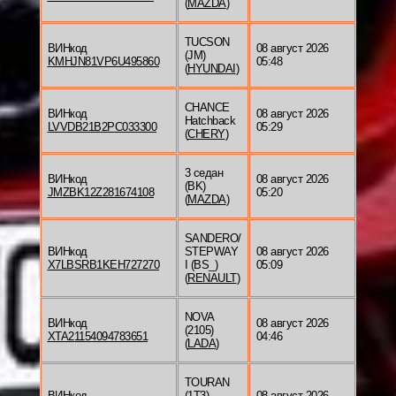
(
MAZDA
)
TUCSON
ВИНкод
08 август 2026
(JM)
KMHJN81VP6U495860
05:48
(
HYUNDAI
)
CHANCE
ВИНкод
08 август 2026
Hatchback
LVVDB21B2PC033300
05:29
(
CHERY
)
3 седан
ВИНкод
08 август 2026
(BK)
JMZBK12Z281674108
05:20
(
MAZDA
)
SANDERO/
ВИНкод
STEPWAY
08 август 2026
X7LBSRB1KEH727270
I (BS_)
05:09
(
RENAULT
)
NOVA
ВИНкод
08 август 2026
(2105)
XTA21154094783651
04:46
(
LADA
)
TOURAN
ВИНкод
(1T3)
08 август 2026