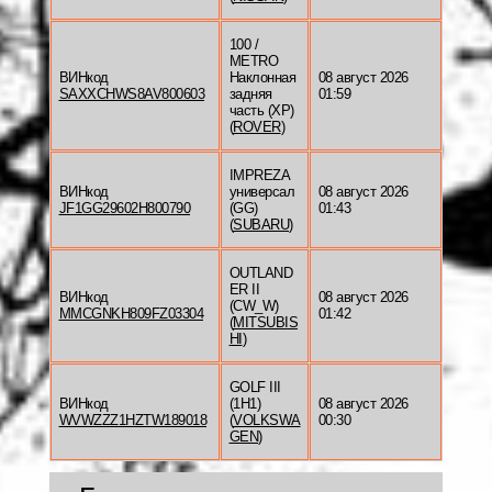
100 /
METRO
ВИНкод
Наклонная
08 август 2026
SAXXCHWS8AV800603
задняя
01:59
часть (XP)
(
ROVER
)
IMPREZA
ВИНкод
универсал
08 август 2026
JF1GG29602H800790
(GG)
01:43
(
SUBARU
)
OUTLAND
ER II
ВИНкод
08 август 2026
(CW_W)
MMCGNKH809FZ03304
01:42
(
MITSUBIS
HI
)
GOLF III
ВИНкод
(1H1)
08 август 2026
WVWZZZ1HZTW189018
(
VOLKSWA
00:30
GEN
)