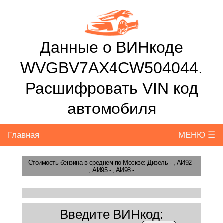
Данные о ВИНкоде
WVGBV7AX4CW504044.
Расшифровать VIN код
автомобиля
Главная
МЕНЮ ☰
Стоимость бензина
в среднем по Москве: Дизель - , АИ92 -
, АИ95 - , АИ98 -
Введите ВИНкод: