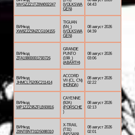
WVGZZZ1TZ8W002247
(
VOLKSWA
04:43
GEN
)
TIGUAN
ВИНкод
(5N_)
08 август 2026
XW8ZZZ5NZCG104155
(
VOLKSWA
04:39
GEN
)
GRANDE
ВИНкод
PUNTO
08 август 2026
ZFA19900001793726
(199_)
03:06
(
ABARTH
)
ACCORD
ВИНкод
08 август 2026
VII (CL, CN)
JHMCL75205C211414
02:22
(
HONDA
)
CAYENNE
ВИНкод
(92A)
08 август 2026
WP1ZZZ95ZFLB93816
(
PORSCHE
02:13
)
X-TRAIL
ВИНкод
08 август 2026
(T31)
Z8NTBNT31DS088310
02:01
(
NISSAN
)