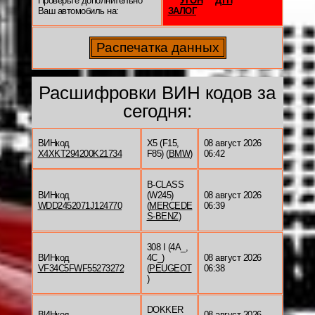
Проверьте дополнительно
УГОН
ДТП
Ваш автомобиль на:
ЗАЛОГ
Расшифровки ВИН кодов за
сегодня:
ВИНкод
X5 (F15,
08 август 2026
X4XKT294200K21734
F85) (
BMW
)
06:42
B-CLASS
ВИНкод
(W245)
08 август 2026
WDD2452071J124770
(
MERCEDE
06:39
S-BENZ
)
308 I (4A_,
ВИНкод
4C_)
08 август 2026
VF34C5FWF55273272
(
PEUGEOT
06:38
)
DOKKER
ВИНкод
08 август 2026