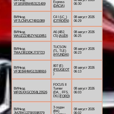
Express
VF18SRBW453121409
06:30
(
DACIA
)
ВИНкод
C4 I (LC_)
08 август 2026
VF7LCNFUC74911089
(
CITROËN
)
06:29
ВИНкод
A6 (4B2,
08 август 2026
WAUZZZ4BZYN110851
C5) (
AUDI
)
06:25
TUCSON
ВИНкод
08 август 2026
(TL, TLE)
TMAJ3813DKJ737723
06:23
(
HYUNDAI
)
807 (E)
ВИНкод
08 август 2026
(
PEUGEOT
VF3EB4HWG13188916
06:13
)
FOCUS II
ВИНкод
Turnier
08 август 2026
WF0SXXGCDS8L23526
(DA_, FFS,
06:03
DS) (
FORD
)
3 седан
ВИНкод
08 август 2026
(BK)
JMZBK12Z581598379
06:02