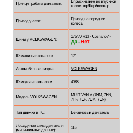
Впрыскивание во впускной
Принцип работы двигателя:
коллектор/Карбюратор
Привод на передние
Привод у авто:
колеса
175/70 R13 - Совпало? -
Шины у VOLKSWAGEN:
Да
Нет
-
ID машины в каталоге:
121
Автомобильная марка:
VOLKSWAGEN
ID модели в каталоге:
4988
MULTIVAN V (7HM, 7HN,
Модель VOLKSWAGEN:
7HF, 7EF, 7EM, 7EN)
Тип движка в ТС:
Бензиновый двигатель
Лошадиные силы двигателя
115
(минимальные данные):