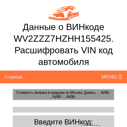
Данные о ВИНкоде
WV2ZZZ7HZHH155425.
Расшифровать VIN код
автомобиля
Главная
МЕНЮ ☰
Стоимость бензина
в среднем по Москве: Дизель - , АИ92 -
, АИ95 - , АИ98 -
Введите ВИНкод: