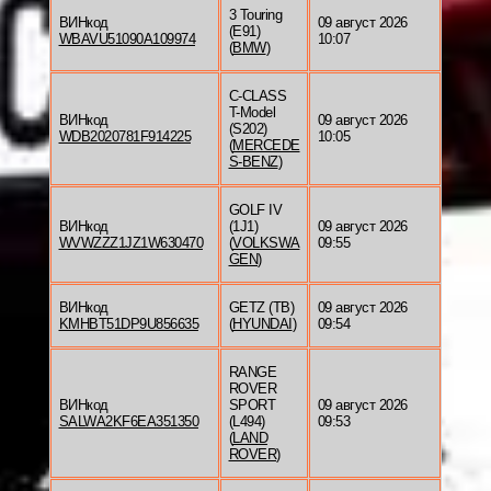
3 Touring
ВИНкод
09 август 2026
(E91)
WBAVU51090A109974
10:07
(
BMW
)
C-CLASS
T-Model
ВИНкод
09 август 2026
(S202)
WDB2020781F914225
10:05
(
MERCEDE
S-BENZ
)
GOLF IV
ВИНкод
(1J1)
09 август 2026
WVWZZZ1JZ1W630470
(
VOLKSWA
09:55
GEN
)
ВИНкод
GETZ (TB)
09 август 2026
KMHBT51DP9U856635
(
HYUNDAI
)
09:54
RANGE
ROVER
ВИНкод
SPORT
09 август 2026
SALWA2KF6EA351350
(L494)
09:53
(
LAND
ROVER
)