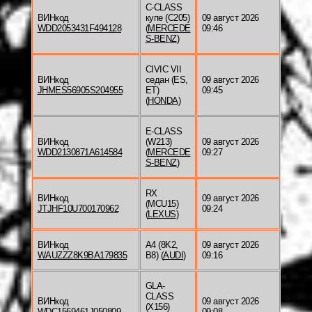
C-CLASS
ВИНкод
купе (C205)
09 август 2026
WDD2053431F494128
(
MERCEDE
09:46
S-BENZ
)
CIVIC VII
ВИНкод
седан (ES,
09 август 2026
JHMES56905S204955
ET)
09:45
(
HONDA
)
E-CLASS
ВИНкод
(W213)
09 август 2026
WDD2130871A614584
(
MERCEDE
09:27
S-BENZ
)
RX
ВИНкод
09 август 2026
(MCU15)
JTJHF10U700170962
09:24
(
LEXUS
)
ВИНкод
A4 (8K2,
09 август 2026
WAUZZZ8K9BA179835
B8) (
AUDI
)
09:16
GLA-
CLASS
ВИНкод
09 август 2026
(X156)
WDC1569461J050809
09:08