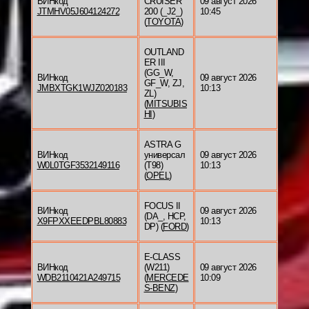
ВИНкод
CRUISER
09 август 2026
JTMHV05J604124272
200 (_J2_)
10:45
(
TOYOTA
)
OUTLAND
ER III
(GG_W,
ВИНкод
09 август 2026
GF_W, ZJ,
JMBXTGK1WJZ020183
10:13
ZL)
(
MITSUBIS
HI
)
ASTRA G
ВИНкод
универсал
09 август 2026
W0L0TGF3532149116
(T98)
10:13
(
OPEL
)
FOCUS II
ВИНкод
09 август 2026
(DA_, HCP,
X9FPXXEEDPBL80883
10:13
DP) (
FORD
)
E-CLASS
ВИНкод
(W211)
09 август 2026
WDB2110421A249715
(
MERCEDE
10:09
S-BENZ
)