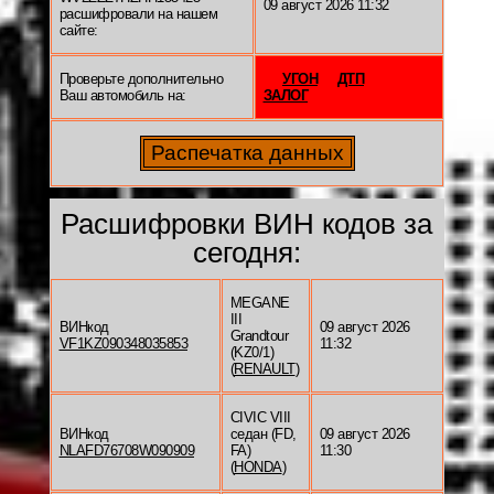
09 август 2026 11:32
расшифровали на нашем
сайте:
Проверьте дополнительно
УГОН
ДТП
Ваш автомобиль на:
ЗАЛОГ
Расшифровки ВИН кодов за
сегодня:
MEGANE
III
ВИНкод
09 август 2026
Grandtour
VF1KZ090348035853
11:32
(KZ0/1)
(
RENAULT
)
CIVIC VIII
ВИНкод
седан (FD,
09 август 2026
NLAFD76708W090909
FA)
11:30
(
HONDA
)