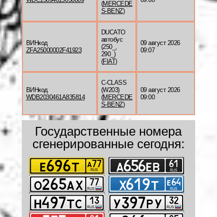
(
MERCEDE
S-BENZ
)
DUCATO
автобус
ВИНкод
09 август 2026
(250_,
ZFA25000002F41923
09:07
290_)
(
FIAT
)
C-CLASS
ВИНкод
(W203)
09 август 2026
WDB2030461A835814
(
MERCEDE
09:00
S-BENZ
)
Государственные номера
сгенерированные сегодня: