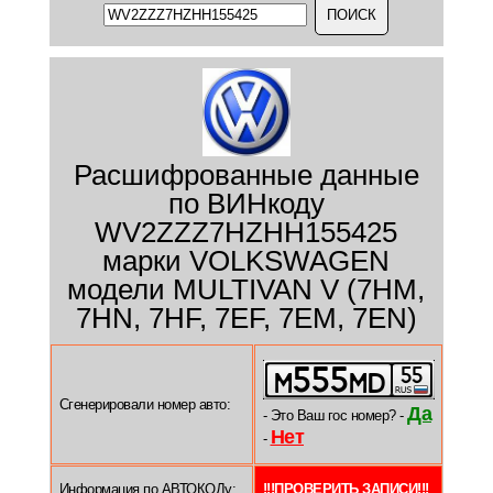
Расшифрованные данные
по ВИНкоду
WV2ZZZ7HZHH155425
марки VOLKSWAGEN
модели MULTIVAN V (7HM,
7HN, 7HF, 7EF, 7EM, 7EN)
Сгенерировали номер авто:
Да
- Это Ваш гос номер? -
Нет
-
Информация по АВТОКОДу:
!!!ПРОВЕРИТЬ ЗАПИСИ!!!