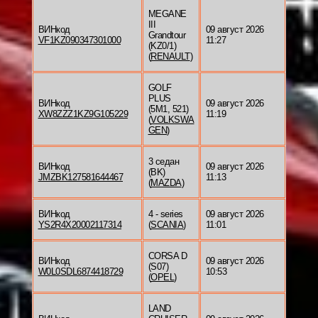
MEGANE
III
ВИНкод
09 август 2026
Grandtour
VF1KZ090347301000
11:27
(KZ0/1)
(
RENAULT
)
GOLF
PLUS
ВИНкод
09 август 2026
(5M1, 521)
XW8ZZZ1KZ9G105229
11:19
(
VOLKSWA
GEN
)
3 седан
ВИНкод
09 август 2026
(BK)
JMZBK127581644467
11:13
(
MAZDA
)
ВИНкод
4 - series
09 август 2026
YS2R4X20002117314
(
SCANIA
)
11:01
CORSA D
ВИНкод
09 август 2026
(S07)
W0L0SDL6874418729
10:53
(
OPEL
)
LAND