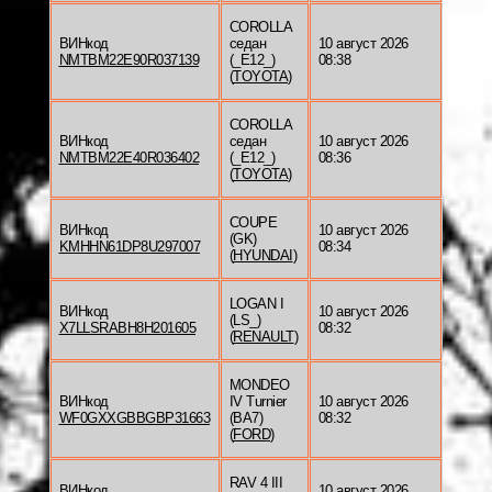
COROLLA
ВИНкод
седан
10 август 2026
NMTBM22E90R037139
(_E12_)
08:38
(
TOYOTA
)
COROLLA
ВИНкод
седан
10 август 2026
NMTBM22E40R036402
(_E12_)
08:36
(
TOYOTA
)
COUPE
ВИНкод
10 август 2026
(GK)
KMHHN61DP8U297007
08:34
(
HYUNDAI
)
LOGAN I
ВИНкод
10 август 2026
(LS_)
X7LLSRABH8H201605
08:32
(
RENAULT
)
MONDEO
ВИНкод
IV Turnier
10 август 2026
WF0GXXGBBGBP31663
(BA7)
08:32
(
FORD
)
RAV 4 III
ВИНкод
10 август 2026