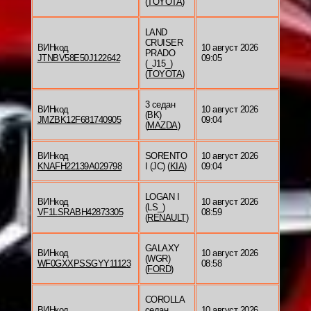
(
TOYOTA
)
LAND
CRUISER
ВИНкод
10 август 2026
PRADO
JTNBV58E50J122642
09:05
(_J15_)
(
TOYOTA
)
3 седан
ВИНкод
10 август 2026
(BK)
JMZBK12F681740905
09:04
(
MAZDA
)
ВИНкод
SORENTO
10 август 2026
KNAFH22139A029798
I (JC) (
KIA
)
09:04
LOGAN I
ВИНкод
10 август 2026
(LS_)
VF1LSRABH42873305
08:59
(
RENAULT
)
GALAXY
ВИНкод
10 август 2026
(WGR)
WF0GXXPSSGYY11123
08:58
(
FORD
)
COROLLA
ВИНкод
седан
10 август 2026