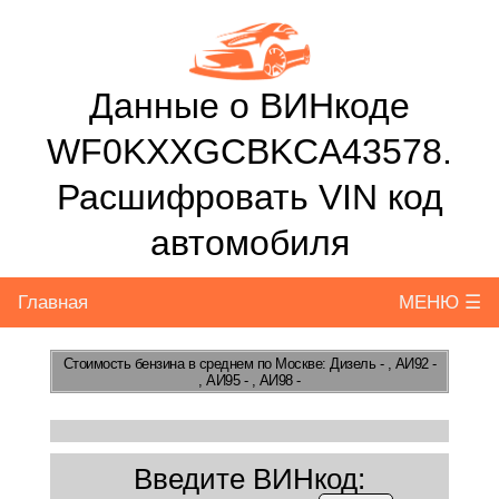
Данные о ВИНкоде
WF0KXXGCBKCA43578.
Расшифровать VIN код
автомобиля
Главная
МЕНЮ ☰
Стоимость бензина
в среднем по Москве: Дизель - , АИ92 -
, АИ95 - , АИ98 -
Введите ВИНкод: