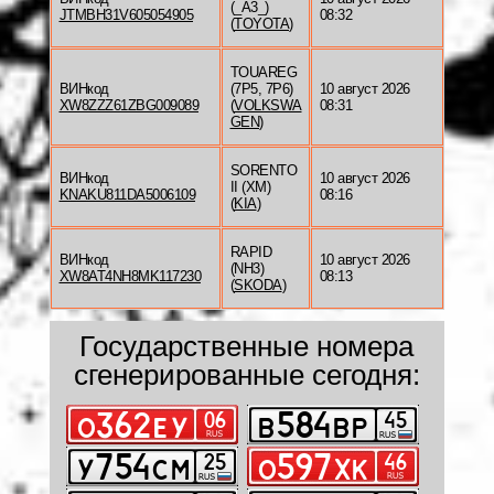
(_A3_)
JTMBH31V605054905
08:32
(
TOYOTA
)
TOUAREG
ВИНкод
(7P5, 7P6)
10 август 2026
XW8ZZZ61ZBG009089
(
VOLKSWA
08:31
GEN
)
SORENTO
ВИНкод
10 август 2026
II (XM)
KNAKU811DA5006109
08:16
(
KIA
)
RAPID
ВИНкод
10 август 2026
(NH3)
XW8AT4NH8MK117230
08:13
(
SKODA
)
Государственные номера
сгенерированные сегодня: