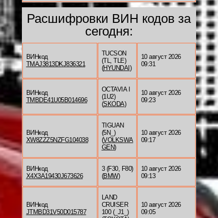
Расшифровки ВИН кодов за
сегодня:
TUCSON
ВИНкод
10 август 2026
(TL, TLE)
TMAJ3813DKJ836321
09:31
(
HYUNDAI
)
OCTAVIA I
ВИНкод
10 август 2026
(1U2)
TMBDE41U05B014696
09:23
(
SKODA
)
TIGUAN
ВИНкод
(5N_)
10 август 2026
XW8ZZZ5NZFG104038
(
VOLKSWA
09:17
GEN
)
ВИНкод
3 (F30, F80)
10 август 2026
X4X3A19430J673626
(
BMW
)
09:13
LAND
ВИНкод
CRUISER
10 август 2026
JTMBD31V50D015787
100 (_J1_)
09:05